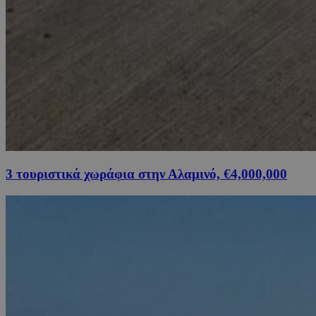
3 τουριστικά χωράφια στην Αλαμινό, €4,000,000