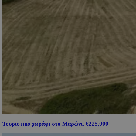
Τουριστικό χωράφι στο Μαρώνι, €225,000