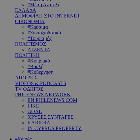
#Μέση Ανατολή
ΕΛΛΑΔΑ
ΔΗΜΟΦΙΛΗ ΣΤΟ INTERNET
ΟΙΚΟΝΟΜΙΑ
#Καύσιμα
#Συνταξιοδοτικό
#Τουρισμός
ΠΟΛΙΤΙΣΜΟΣ
ΑΤΖΕΝΤΑ
ΠΟΛΙΤΙΚΗ
#Κυπριακό
#Βουλή
#Κυβέρνηση
ΑΠΟΨΕΙΣ
VIDEOS & PODCASTS
TV ΟΔΗΓΟΣ
PHILENEWS NETWORK
EN.PHILENEWS.COM
LIKE
GOAL
ΧΡΥΣΕΣ ΣΥΝΤΑΓΕΣ
KARIERA
IN-CYPRUS PROPERTY
#Καιρός