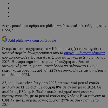
Δες περισσότερα άρθρα του philenews όταν αναζητάς ειδήσεις στην
Google
Add philenews.com on Google
Ο τομέας του στοιχήματος στην Κύπρο συνεχίζει να καταγράφει
ανοδική πορεία, όπως προκύπτει από τα
οικονομικά αποτελέσματα
που ανακοίνωσε η Εθνική Αρχή Στοιχημάτων για το Δ’ τρίμηνο του
2025. Η αγορά σημείωσε σημαντική αύξηση στα βασικά
οικονομικά μεγέθη, με τα μεικτά έσοδα να φτάνουν τα
€395,5
εκατ.
, καταγράφοντας αύξηση
22%
σε σύγκριση με την αντίστοιχη
περίοδο του 2024.
Αξιοσημείωτο είναι ότι για το 2025, τα συνολικά μεικτά έσοδα
ανήλθαν σε
€1,33 δισ.
, με αύξηση
8%
σε σχέση με το 2024. Οι
αποδέκτες Κλάσης Β (διαδικτυακό στοίχημα) συνέχισαν να
πρωταγωνιστούν, με τα μεικτά έσοδα της Κλάσης Β να φτάνουν τα
€301,47 εκατ.
, σημειώνοντας αύξηση
27%
σε σύγκριση με το
2024.