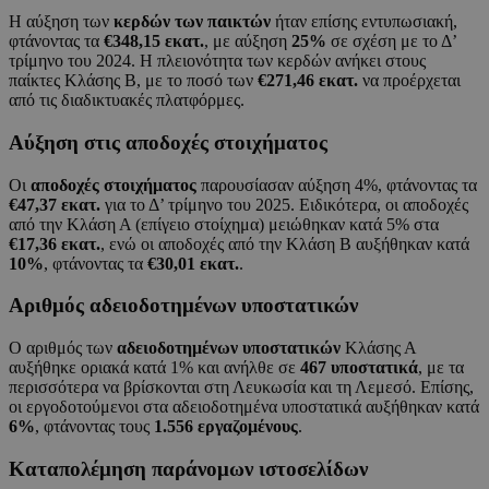
Η αύξηση των
κερδών των παικτών
ήταν επίσης εντυπωσιακή,
φτάνοντας τα
€348,15 εκατ.
, με αύξηση
25%
σε σχέση με το Δ’
τρίμηνο του 2024. Η πλειονότητα των κερδών ανήκει στους
παίκτες Κλάσης Β, με το ποσό των
€271,46 εκατ.
να προέρχεται
από τις διαδικτυακές πλατφόρμες.
Αύξηση στις αποδοχές στοιχήματος
Οι
αποδοχές στοιχήματος
παρουσίασαν αύξηση 4%, φτάνοντας τα
€47,37 εκατ.
για το Δ’ τρίμηνο του 2025. Ειδικότερα, οι αποδοχές
από την Κλάση Α (επίγειο στοίχημα) μειώθηκαν κατά 5% στα
€17,36 εκατ.
, ενώ οι αποδοχές από την Κλάση Β αυξήθηκαν κατά
10%
, φτάνοντας τα
€30,01 εκατ.
.
Αριθμός αδειοδοτημένων υποστατικών
Ο αριθμός των
αδειοδοτημένων υποστατικών
Κλάσης Α
αυξήθηκε οριακά κατά 1% και ανήλθε σε
467 υποστατικά
, με τα
περισσότερα να βρίσκονται στη Λευκωσία και τη Λεμεσό. Επίσης,
οι εργοδοτούμενοι στα αδειοδοτημένα υποστατικά αυξήθηκαν κατά
6%
, φτάνοντας τους
1.556 εργαζομένους
.
Καταπολέμηση παράνομων ιστοσελίδων