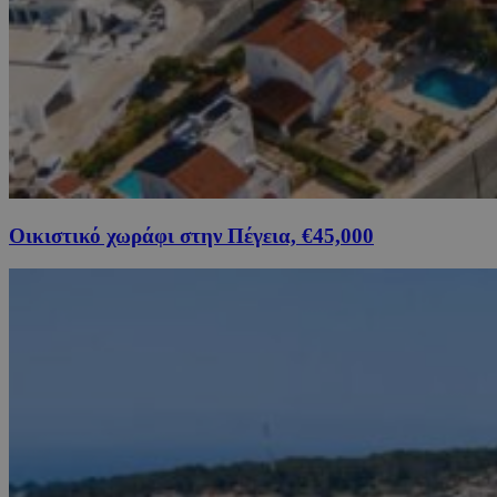
Οικιστικό χωράφι στην Πέγεια, €45,000