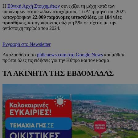
Η
Εθνική Αρχή Στοιχημάτων
συνεχίζει τη μάχη κατά των
παράνομων ιστοσελίδων στοιχήματος. Το Δ’ τρίμηνο του 2025
καταγράφηκαν
22.009 παράνομες ιστοσελίδες
, με
184 νέες
προσθήκες
, καταγράφοντας αύξηση
5%
σε σχέση με την
αντίστοιχη περίοδο του 2024.
Εγγραφή στο Newsletter
Ακολουθήστε το
philenews.com στο Google News
και μάθετε
πρώτοι όλες τις ειδήσεις για την Κύπρο και τον κόσμο
ΤΑ ΑΚΙΝΗΤΑ ΤΗΣ ΕΒΔΟΜΑΔΑΣ