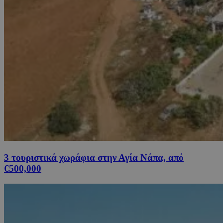
3 τουριστικά χωράφια στην Αγία Νάπα, από
€500,000