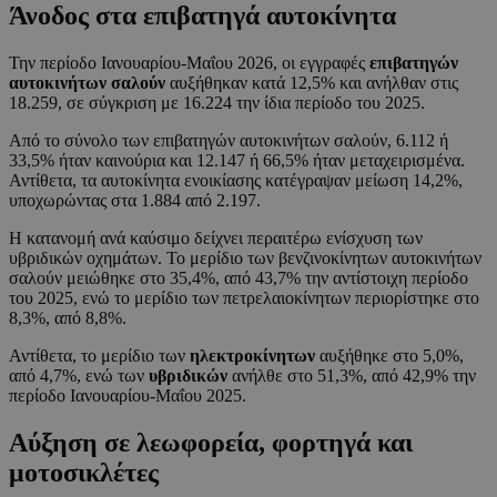
Άνοδος στα επιβατηγά αυτοκίνητα
Την περίοδο Ιανουαρίου-Μαΐου 2026, οι εγγραφές
επιβατηγών
αυτοκινήτων σαλούν
αυξήθηκαν κατά 12,5% και ανήλθαν στις
18.259, σε σύγκριση με 16.224 την ίδια περίοδο του 2025.
Από το σύνολο των επιβατηγών αυτοκινήτων σαλούν, 6.112 ή
33,5% ήταν καινούρια και 12.147 ή 66,5% ήταν μεταχειρισμένα.
Αντίθετα, τα αυτοκίνητα ενοικίασης κατέγραψαν μείωση 14,2%,
υποχωρώντας στα 1.884 από 2.197.
Η κατανομή ανά καύσιμο δείχνει περαιτέρω ενίσχυση των
υβριδικών οχημάτων. Το μερίδιο των βενζινοκίνητων αυτοκινήτων
σαλούν μειώθηκε στο 35,4%, από 43,7% την αντίστοιχη περίοδο
του 2025, ενώ το μερίδιο των πετρελαιοκίνητων περιορίστηκε στο
8,3%, από 8,8%.
Αντίθετα, το μερίδιο των
ηλεκτροκίνητων
αυξήθηκε στο 5,0%,
από 4,7%, ενώ των
υβριδικών
ανήλθε στο 51,3%, από 42,9% την
περίοδο Ιανουαρίου-Μαΐου 2025.
Αύξηση σε λεωφορεία, φορτηγά και
μοτοσικλέτες