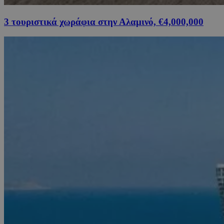
3 τουριστικά χωράφια στην Αλαμινό, €4,000,000