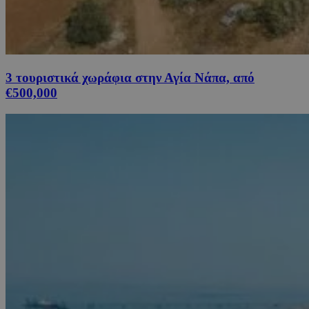
3 τουριστικά χωράφια στην Αγία Νάπα, από
€500,000