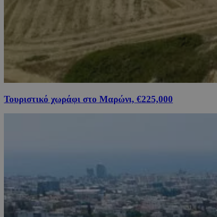
Τουριστικό χωράφι στο Μαρώνι, €225,000