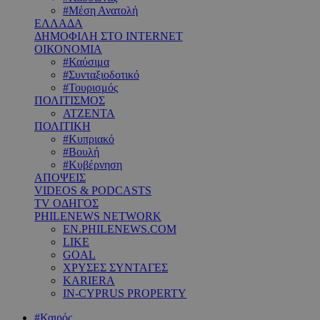
#Μέση Ανατολή
ΕΛΛΑΔΑ
ΔΗΜΟΦΙΛΗ ΣΤΟ INTERNET
ΟΙΚΟΝΟΜΙΑ
#Καύσιμα
#Συνταξιοδοτικό
#Τουρισμός
ΠΟΛΙΤΙΣΜΟΣ
ΑΤΖΕΝΤΑ
ΠΟΛΙΤΙΚΗ
#Κυπριακό
#Βουλή
#Κυβέρνηση
ΑΠΟΨΕΙΣ
VIDEOS & PODCASTS
TV ΟΔΗΓΟΣ
PHILENEWS NETWORK
EN.PHILENEWS.COM
LIKE
GOAL
ΧΡΥΣΕΣ ΣΥΝΤΑΓΕΣ
KARIERA
IN-CYPRUS PROPERTY
#Καιρός