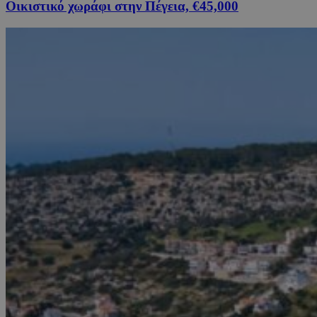
Οικιστικό χωράφι στην Πέγεια, €45,000