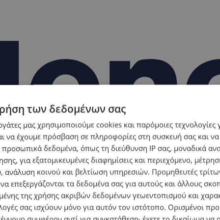
ρήση των δεδομένων σας
εργάτες μας χρησιμοποιούμε cookies και παρόμοιες τεχνολογίες 
ι να έχουμε πρόσβαση σε πληροφορίες στη συσκευή σας και να
 προσωπικά δεδομένα, όπως τη διεύθυνση IP σας, μοναδικά αν
σης, για εξατομικευμένες διαφημίσεις και περιεχόμενο, μέτρη
υ, ανάλυση κοινού και βελτίωση υπηρεσιών.
Προμηθευτές τρίτων
 να επεξεργάζονται τα δεδομένα σας για αυτούς και άλλους σκο
ένης της χρήσης ακριβών δεδομένων γεωεντοπισμού και χαρα
λογές σας ισχύουν μόνο για αυτόν τον ιστότοπο. Ορισμένοι πρ
 έννομο συμφέρον αντί για συγκατάθεση· έχετε το δικαίωμα να α