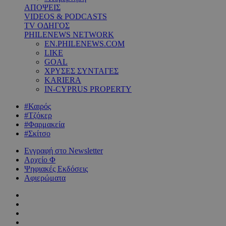
ΑΠΟΨΕΙΣ
VIDEOS & PODCASTS
TV ΟΔΗΓΟΣ
PHILENEWS NETWORK
EN.PHILENEWS.COM
LIKE
GOAL
ΧΡΥΣΕΣ ΣΥΝΤΑΓΕΣ
KARIERA
IN-CYPRUS PROPERTY
#Καιρός
#Τζόκερ
#Φαρμακεία
#Σκίτσο
Εγγραφή στο Newsletter
Αρχείο Φ
Ψηφιακές Εκδόσεις
Αφιερώματα