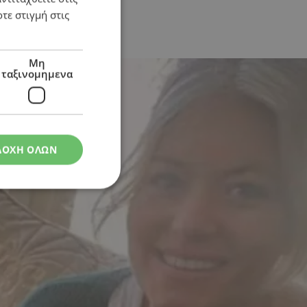
τε στιγμή στις
εση»
Μη
ταξινομημενα
ΔΟΧΗ ΟΛΩΝ