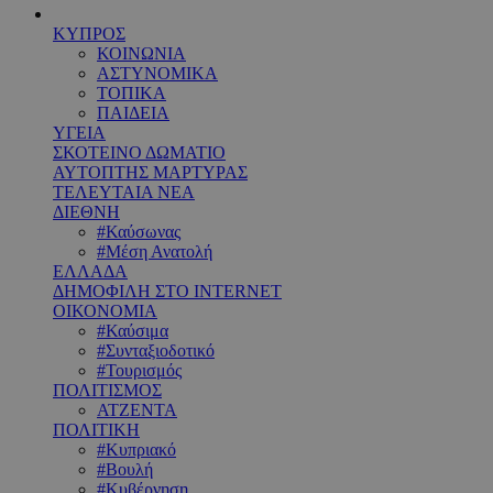
ΚΥΠΡΟΣ
ΚΟΙΝΩΝΙΑ
ΑΣΤΥΝΟΜΙΚΑ
ΤΟΠΙΚΑ
ΠΑΙΔΕΙΑ
ΥΓΕΙΑ
ΣΚΟΤΕΙΝΟ ΔΩΜΑΤΙΟ
ΑΥΤΟΠΤΗΣ ΜΑΡΤΥΡΑΣ
ΤΕΛΕΥΤΑΙΑ ΝΕΑ
ΔΙΕΘΝΗ
#Καύσωνας
#Μέση Ανατολή
ΕΛΛΑΔΑ
ΔΗΜΟΦΙΛΗ ΣΤΟ INTERNET
ΟΙΚΟΝΟΜΙΑ
#Καύσιμα
#Συνταξιοδοτικό
#Τουρισμός
ΠΟΛΙΤΙΣΜΟΣ
ΑΤΖΕΝΤΑ
ΠΟΛΙΤΙΚΗ
#Κυπριακό
#Βουλή
#Κυβέρνηση