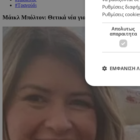
#Τραγούδι
Ρυθμίσεις διαφή
Ρυθμίσεις cookie
Μάικλ Μπόλτον: Θετικά νέα για την μάχη του με τον 
Απολυτως
απαραιτητα
ΕΜΦΑΝΙΣΗ 