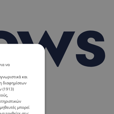
για να
αγνωριστικά και
ση διαφημίσεων
 (1913)
πούς,
κτηριστικών
ομηθευτές μπορεί
ντιταχθείτε στις