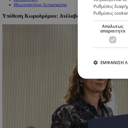
#Κωνσταντίνος Λετυμπιώτης
Ρυθμίσεις διαφή
Ρυθμίσεις cookie
Υπόθεση Κωμοδρόμου: Aνέλαβαν να βγάλουν «τα κά
Απολυτως
απαραιτητα
ΕΜΦΑΝΙΣΗ 