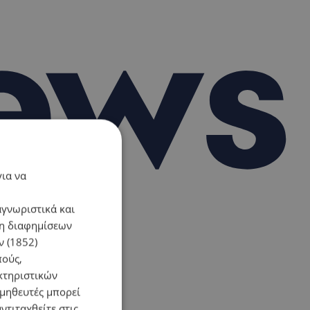
για να
αγνωριστικά και
ση διαφημίσεων
 (1852)
πούς,
κτηριστικών
ομηθευτές μπορεί
ντιταχθείτε στις