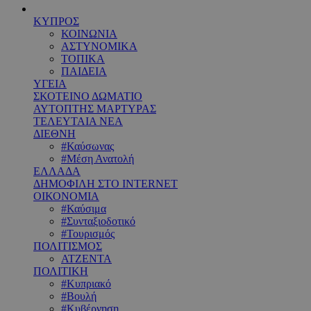
ΚΥΠΡΟΣ
ΚΟΙΝΩΝΙΑ
ΑΣΤΥΝΟΜΙΚΑ
ΤΟΠΙΚΑ
ΠΑΙΔΕΙΑ
ΥΓΕΙΑ
ΣΚΟΤΕΙΝΟ ΔΩΜΑΤΙΟ
ΑΥΤΟΠΤΗΣ ΜΑΡΤΥΡΑΣ
ΤΕΛΕΥΤΑΙΑ ΝΕΑ
ΔΙΕΘΝΗ
#Καύσωνας
#Μέση Ανατολή
ΕΛΛΑΔΑ
ΔΗΜΟΦΙΛΗ ΣΤΟ INTERNET
ΟΙΚΟΝΟΜΙΑ
#Καύσιμα
#Συνταξιοδοτικό
#Τουρισμός
ΠΟΛΙΤΙΣΜΟΣ
ΑΤΖΕΝΤΑ
ΠΟΛΙΤΙΚΗ
#Κυπριακό
#Βουλή
#Κυβέρνηση