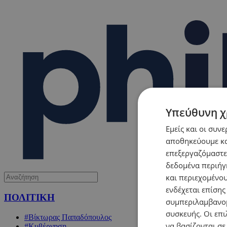
Υπεύθυνη χ
Εμείς και οι συν
αποθηκεύουμε κα
επεξεργαζόμαστε
δεδομένα περιήγη
και περιεχομένο
ενδέχεται επίσης
ΠΟΛΙΤΙΚΗ
συμπεριλαμβανομ
συσκευής. Οι επι
#Βίκτωρας Παπαδόπουλος
να βασίζονται σε
#Κυβέρνηση