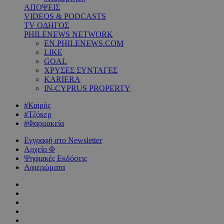
ΑΠΟΨΕΙΣ
VIDEOS & PODCASTS
TV ΟΔΗΓΟΣ
PHILENEWS NETWORK
EN.PHILENEWS.COM
LIKE
GOAL
ΧΡΥΣΕΣ ΣΥΝΤΑΓΕΣ
KARIERA
IN-CYPRUS PROPERTY
#Καιρός
#Τζόκερ
#Φαρμακεία
Εγγραφή στο Newsletter
Αρχείο Φ
Ψηφιακές Εκδόσεις
Αφιερώματα