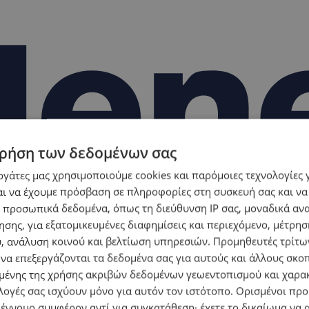
ρήση των δεδομένων σας
εργάτες μας χρησιμοποιούμε cookies και παρόμοιες τεχνολογίες 
ι να έχουμε πρόσβαση σε πληροφορίες στη συσκευή σας και να
 προσωπικά δεδομένα, όπως τη διεύθυνση IP σας, μοναδικά αν
σης, για εξατομικευμένες διαφημίσεις και περιεχόμενο, μέτρη
υ, ανάλυση κοινού και βελτίωση υπηρεσιών.
Προμηθευτές τρίτων
 να επεξεργάζονται τα δεδομένα σας για αυτούς και άλλους σκο
ένης της χρήσης ακριβών δεδομένων γεωεντοπισμού και χαρα
λογές σας ισχύουν μόνο για αυτόν τον ιστότοπο. Ορισμένοι πρ
 έννομο συμφέρον αντί για συγκατάθεση· έχετε το δικαίωμα να α