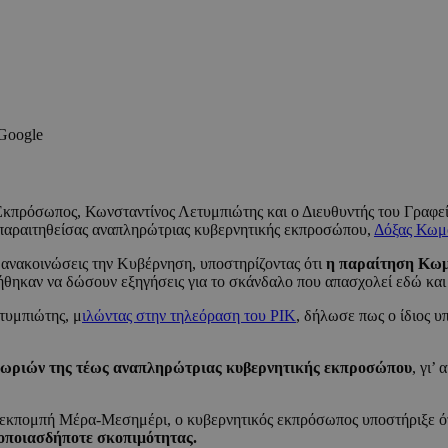
 Google
Εκπρόσωπος, Κωνσταντίνος Λετυμπιώτης και ο Διευθυντής του Γραφε
ης παραιτηθείσας αναπληρώτριας κυβερνητικής εκπροσώπου,
Δόξας Κωμ
ανακοινώσεις την Κυβέρνηση, υποστηρίζοντας ότι
η παραίτηση Κωμο
ήθηκαν να δώσουν εξηγήσεις για το σκάνδαλο που απασχολεί εδώ και 
τυμπιώτης, μ
ιλώντας στην τηλεόραση του ΡΙΚ
, δήλωσε πως ο ίδιος 
ερωριών της τέως αναπληρώτριας κυβερνητικής εκπροσώπου
, γι’
εκπομπή Μέρα-Μεσημέρι, ο κυβερνητικός εκπρόσωπος υποστήριξε ό
 οποιασδήποτε σκοπιμότητας.