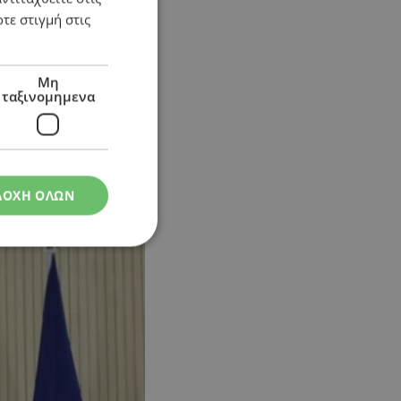
τε στιγμή στις
Μη
ταξινομημενα
ΔΟΧΗ ΟΛΩΝ