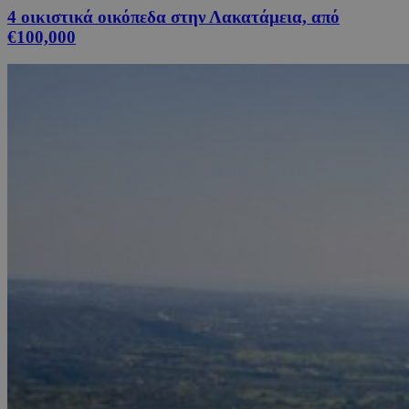
4 οικιστικά οικόπεδα στην Λακατάμεια, από
€100,000