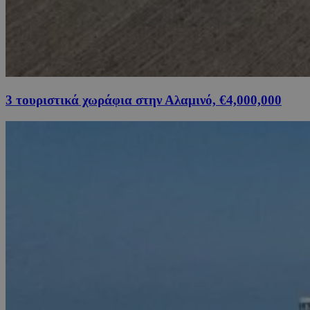
3 τουριστικά χωράφια στην Αλαμινό, €4,000,000