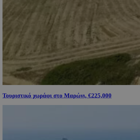
Τουριστικό χωράφι στο Μαρώνι, €225,000