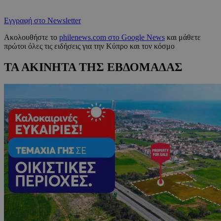
Εγγραφή στο Newsletter
Ακολουθήστε το
philenews.com στο Google News
και μάθετε
πρώτοι όλες τις ειδήσεις για την Κύπρο και τον κόσμο
ΤΑ ΑΚΙΝΗΤΑ ΤΗΣ ΕΒΔΟΜΑΔΑΣ