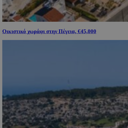
Οικιστικό χωράφι στην Πέγεια, €45,000