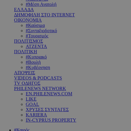
#Μέση Ανατολή
ΕΛΛΑΔΑ
ΔΗΜΟΦΙΛΗ ΣΤΟ INTERNET
ΟΙΚΟΝΟΜΙΑ
#Καύσιμα
#Συνταξιοδοτικό
#Τουρισμός
ΠΟΛΙΤΙΣΜΟΣ
ΑΤΖΕΝΤΑ
ΠΟΛΙΤΙΚΗ
#Κυπριακό
#Βουλή
#Κυβέρνηση
ΑΠΟΨΕΙΣ
VIDEOS & PODCASTS
TV ΟΔΗΓΟΣ
PHILENEWS NETWORK
EN.PHILENEWS.COM
LIKE
GOAL
ΧΡΥΣΕΣ ΣΥΝΤΑΓΕΣ
KARIERA
IN-CYPRUS PROPERTY
#Καιρός