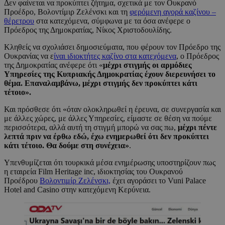
Δεν φαίνεται να προκύπτει ζήτημα, σχετικά με τον Ουκρανό
Προέδρο, Βολοντίμιρ Ζελένσκι και τη
φερόμενη αγορά καζίνου –
θέρετρου
στα κατεχόμενα, σύμφωνα με τα όσα ανέφερε ο
Πρόεδρος της Δημοκρατίας, Νίκος Χριστοδουλίδης.
Κληθείς να σχολιάσει δημοσιεύματα, που φέρουν τον Πρόεδρο της
Ουκρανίας να ε
ίναι ιδιοκτήτες καζίνο στα κατεχόμενα
, ο Πρόεδρος
της Δημοκρατίας ανέφερε ότι «
μέχρι στιγμής οι αρμόδιες
Υπηρεσίες της Κυπριακής Δημοκρατίας έχουν διερευνήσει το
θέμα. Επαναλαμβάνω, μέχρι στιγμής δεν προκύπτει κάτι
τέτοιο».
Και πρόσθεσε ότι «όταν ολοκληρωθεί η έρευνα, σε συνεργασία και
με άλλες χώρες, με άλλες Υπηρεσίες, είμαστε σε θέση να πούμε
περισσότερα, αλλά αυτή τη στιγμή μπορώ να σας πω,
μέχρι πέντε
λεπτά πριν να έρθω εδώ, έχω ενημερωθεί ότι δεν προκύπτει
κάτι τέτοιο. Θα δούμε στη συνέχεια»
.
Yπενθυμίζεται ότι τουρκικά μέσα ενημέρωσης υποστηρίζουν πως
η εταιρεία Film Heritage inc, ιδιοκτησίας του Ουκρανού
Προέδρου
Βολοντιμίρ Ζελένσκι,
έχει αγοράσει το Vuni Palace
Hotel and Casino στην κατεχόμενη Κερύνεια.