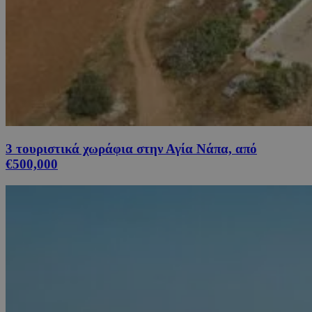
3 τουριστικά χωράφια στην Αγία Νάπα, από
€500,000