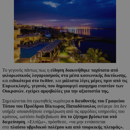
Το γεγονός πάντως πως η
είδηση διακινήθηκε ταχύτατα από
φιλορωσικούς λογαριασμούς στα μέσα κοινωνικής δικτύωσης
,
και
ειδικότερα στο twitter
, και
μάλιστα λίγες μέρες πριν από τις
Ευρωεκλογές, γεγονός που δημιουργεί αφηγημα εναντίον των
Ουκρανών
,
εγείρει αμφιβολίες για την αξιοπιστία της.
Σημειώνεται ότι ερωτηθείς νωρίτερα
ο διευθυντής του Γραφείου
Τύπου του Προέδρου Βίκτωρας Παπαδόπουλος
ανέφερε ότι δεν
υπήρξε οποιανδήποτε ενημέρωση από τις αρμόδιες υπηρεσίες του
κράτους, ωστόσο διαβεβαίωσε
ότι το ζήτημα βρίσκεται υπό
διερεύνηση
. «Ελπίζω», πρόσθεσε, «να μην εντάσσεται
στο
πλαίσιο υβριδικού πολέμου και από τουρκικής πλευράς».