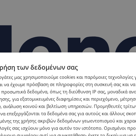
ρήση των δεδομένων σας
εργάτες μας χρησιμοποιούμε cookies και παρόμοιες τεχνολογίες 
ι να έχουμε πρόσβαση σε πληροφορίες στη συσκευή σας και να
 προσωπικά δεδομένα, όπως τη διεύθυνση IP σας, μοναδικά αν
σης, για εξατομικευμένες διαφημίσεις και περιεχόμενο, μέτρη
υ, ανάλυση κοινού και βελτίωση υπηρεσιών.
Προμηθευτές τρίτων
 να επεξεργάζονται τα δεδομένα σας για αυτούς και άλλους σκο
ένης της χρήσης ακριβών δεδομένων γεωεντοπισμού και χαρα
λογές σας ισχύουν μόνο για αυτόν τον ιστότοπο. Ορισμένοι πρ
 έννομο συμφέρον αντί για συγκατάθεση· έχετε το δικαίωμα να α