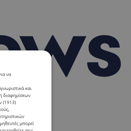
για να
αγνωριστικά και
ση διαφημίσεων
 (1913)
πούς,
κτηριστικών
ομηθευτές μπορεί
ντιταχθείτε στις