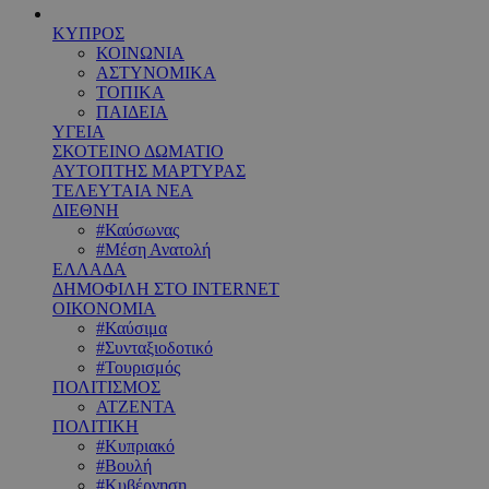
ΚΥΠΡΟΣ
ΚΟΙΝΩΝΙΑ
ΑΣΤΥΝΟΜΙΚΑ
ΤΟΠΙΚΑ
ΠΑΙΔΕΙΑ
ΥΓΕΙΑ
ΣΚΟΤΕΙΝΟ ΔΩΜΑΤΙΟ
ΑΥΤΟΠΤΗΣ ΜΑΡΤΥΡΑΣ
ΤΕΛΕΥΤΑΙΑ ΝΕΑ
ΔΙΕΘΝΗ
#Καύσωνας
#Μέση Ανατολή
ΕΛΛΑΔΑ
ΔΗΜΟΦΙΛΗ ΣΤΟ INTERNET
ΟΙΚΟΝΟΜΙΑ
#Καύσιμα
#Συνταξιοδοτικό
#Τουρισμός
ΠΟΛΙΤΙΣΜΟΣ
ΑΤΖΕΝΤΑ
ΠΟΛΙΤΙΚΗ
#Κυπριακό
#Βουλή
#Κυβέρνηση