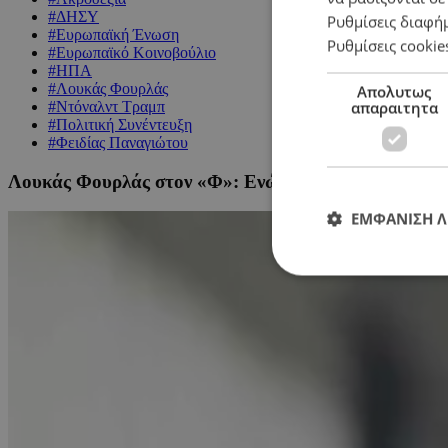
#ΔΗΣΥ
Ρυθμίσεις διαφή
#Ευρωπαϊκή Ένωση
Ρυθμίσεις cookie
#Ευρωπαϊκό Κοινοβούλιο
#ΗΠΑ
#Λουκάς Φουρλάς
Απολυτως
απαραιτητα
#Ντόναλντ Τραμπ
#Πολιτική Συνέντευξη
#Φειδίας Παναγιώτου
Λουκάς Φουρλάς στον «Φ»: Ενώπιον της Ευρώπης οι
ΕΜΦΑΝΙΣΗ 