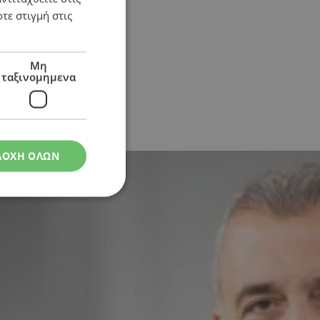
τε στιγμή στις
Μη
ταξινομημενα
ΔΟΧΗ ΟΛΩΝ