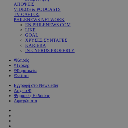
ΑΠΟΨΕΙΣ
VIDEOS & PODCASTS
TV ΟΔΗΓΟΣ
PHILENEWS NETWORK
EN.PHILENEWS.COM
LIKE
GOAL
ΧΡΥΣΕΣ ΣΥΝΤΑΓΕΣ
KARIERA
IN-CYPRUS PROPERTY
#Καιρός
#Τζόκερ
#Φαρμακεία
#Σκίτσο
Εγγραφή στο Newsletter
Αρχείο Φ
Ψηφιακές Εκδόσεις
Αφιερώματα