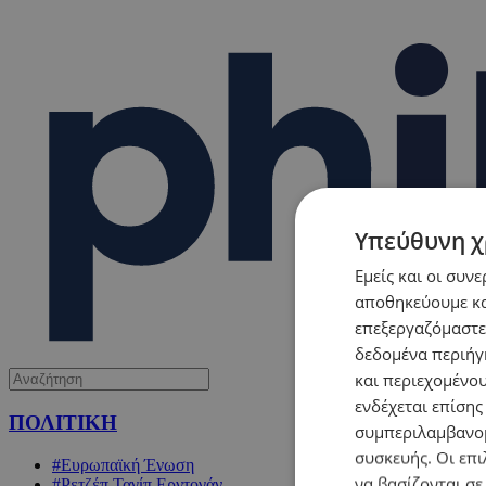
Υπεύθυνη χ
Εμείς και οι συν
αποθηκεύουμε κα
επεξεργαζόμαστε
δεδομένα περιήγη
και περιεχομένο
ενδέχεται επίσης
ΠΟΛΙΤΙΚΗ
συμπεριλαμβανομ
συσκευής. Οι επι
#Ευρωπαϊκή Ένωση
να βασίζονται σε
#Ρετζέπ Ταγίπ Ερντογάν