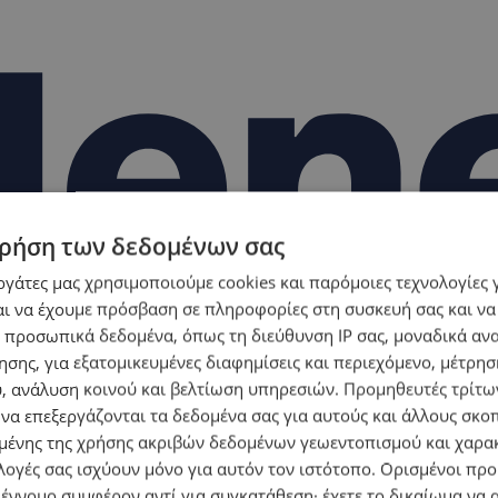
ρήση των δεδομένων σας
εργάτες μας χρησιμοποιούμε cookies και παρόμοιες τεχνολογίες 
ι να έχουμε πρόσβαση σε πληροφορίες στη συσκευή σας και να
 προσωπικά δεδομένα, όπως τη διεύθυνση IP σας, μοναδικά αν
σης, για εξατομικευμένες διαφημίσεις και περιεχόμενο, μέτρη
υ, ανάλυση κοινού και βελτίωση υπηρεσιών.
Προμηθευτές τρίτων
 να επεξεργάζονται τα δεδομένα σας για αυτούς και άλλους σκο
ένης της χρήσης ακριβών δεδομένων γεωεντοπισμού και χαρα
λογές σας ισχύουν μόνο για αυτόν τον ιστότοπο. Ορισμένοι πρ
 έννομο συμφέρον αντί για συγκατάθεση· έχετε το δικαίωμα να α