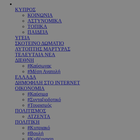
ΚΥΠΡΟΣ
ΚΟΙΝΩΝΙΑ
ΑΣΤΥΝΟΜΙΚΑ
ΤΟΠΙΚΑ
ΠΑΙΔΕΙΑ
ΥΓΕΙΑ
ΣΚΟΤΕΙΝΟ ΔΩΜΑΤΙΟ
ΑΥΤΟΠΤΗΣ ΜΑΡΤΥΡΑΣ
ΤΕΛΕΥΤΑΙΑ ΝΕΑ
ΔΙΕΘΝΗ
#Καύσωνας
#Μέση Ανατολή
ΕΛΛΑΔΑ
ΔΗΜΟΦΙΛΗ ΣΤΟ INTERNET
ΟΙΚΟΝΟΜΙΑ
#Καύσιμα
#Συνταξιοδοτικό
#Τουρισμός
ΠΟΛΙΤΙΣΜΟΣ
ΑΤΖΕΝΤΑ
ΠΟΛΙΤΙΚΗ
#Κυπριακό
#Βουλή
#Κυβέρνηση