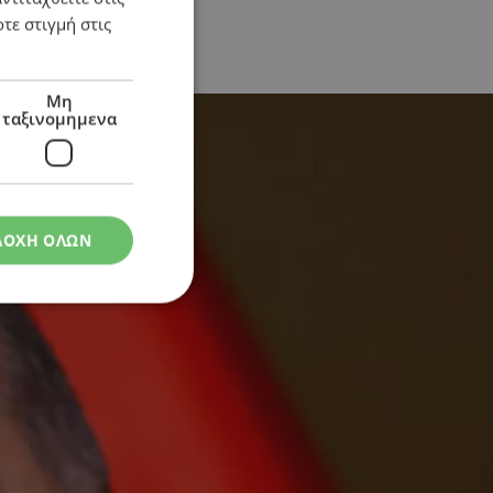
τε στιγμή στις
Μη
ταξινομημενα
ΔΟΧΗ ΟΛΩΝ