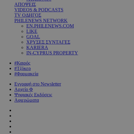
ΑΠΟΨΕΙΣ
VIDEOS & PODCASTS
TV ΟΔΗΓΟΣ
PHILENEWS NETWORK
EN.PHILENEWS.COM
LIKE
GOAL
ΧΡΥΣΕΣ ΣΥΝΤΑΓΕΣ
KARIERA
IN-CYPRUS PROPERTY
#Καιρός
#Τζόκερ
#Φαρμακεία
Εγγραφή στο Newsletter
Αρχείο Φ
Ψηφιακές Εκδόσεις
Αφιερώματα