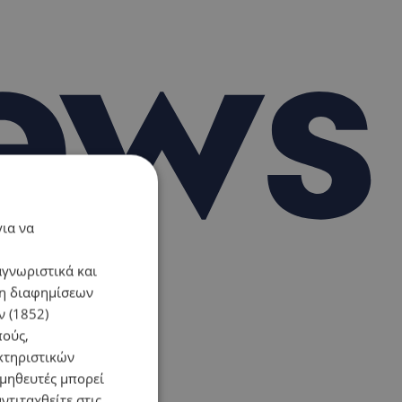
για να
αγνωριστικά και
ση διαφημίσεων
 (1852)
πούς,
κτηριστικών
ομηθευτές μπορεί
ντιταχθείτε στις