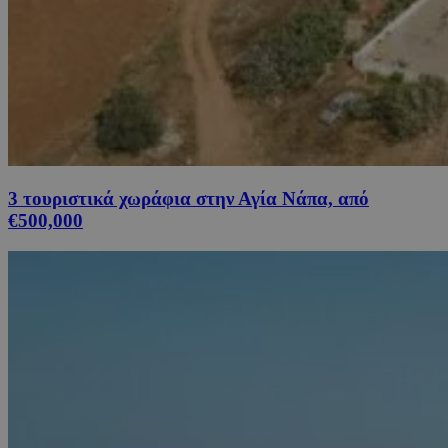
3 τουριστικά χωράφια στην Αγία Νάπα, από
€500,000