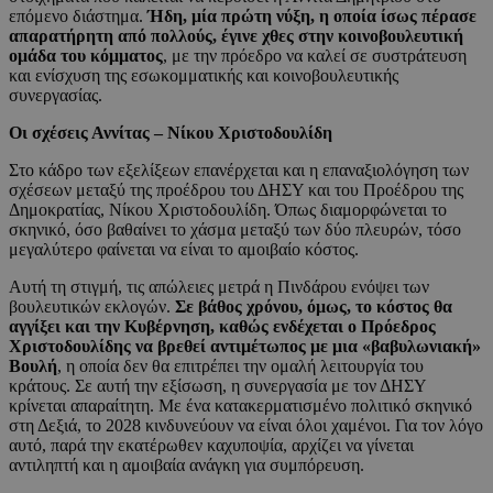
επόμενο διάστημα.
Ήδη, μία πρώτη νύξη, η οποία ίσως πέρασε
απαρατήρητη από πολλούς, έγινε χθες στην κοινοβουλευτική
ομάδα του κόμματος
, με την πρόεδρο να καλεί σε συστράτευση
και ενίσχυση της εσωκομματικής και κοινοβουλευτικής
συνεργασίας.
Οι σχέσεις Αννίτας – Νίκου Χριστοδουλίδη
Στο κάδρο των εξελίξεων επανέρχεται και η επαναξιολόγηση των
σχέσεων μεταξύ της προέδρου του ΔΗΣΥ και του Προέδρου της
Δημοκρατίας, Νίκου Χριστοδουλίδη. Όπως διαμορφώνεται το
σκηνικό, όσο βαθαίνει το χάσμα μεταξύ των δύο πλευρών, τόσο
μεγαλύτερο φαίνεται να είναι το αμοιβαίο κόστος.
Αυτή τη στιγμή, τις απώλειες μετρά η Πινδάρου ενόψει των
βουλευτικών εκλογών.
Σε βάθος χρόνου, όμως, το κόστος θα
αγγίξει και την Κυβέρνηση, καθώς ενδέχεται ο Πρόεδρος
Χριστοδουλίδης να βρεθεί αντιμέτωπος με μια «βαβυλωνιακή»
Βουλή
, η οποία δεν θα επιτρέπει την ομαλή λειτουργία του
κράτους. Σε αυτή την εξίσωση, η συνεργασία με τον ΔΗΣΥ
κρίνεται απαραίτητη. Με ένα κατακερματισμένο πολιτικό σκηνικό
στη Δεξιά, το 2028 κινδυνεύουν να είναι όλοι χαμένοι. Για τον λόγο
αυτό, παρά την εκατέρωθεν καχυποψία, αρχίζει να γίνεται
αντιληπτή και η αμοιβαία ανάγκη για συμπόρευση.