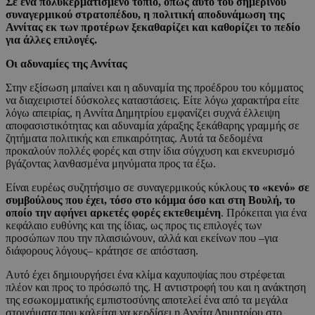
Σε ένα πολυκερματισμένο τοπίο, όπως αυτό του σημερινού
συναγερμικού στρατοπέδου, η πολιτική αποδυνάμωση της
Αννίτας εκ των προτέρων ξεκαθαρίζει και καθορίζει το πεδίο
για άλλες επιλογές.
Οι αδυναμίες της Αννίτας
Στην εξίσωση μπαίνει και η αδυναμία της προέδρου του κόμματος
να διαχειριστεί δύσκολες καταστάσεις. Είτε λόγω χαρακτήρα είτε
λόγω απειρίας, η Αννίτα Δημητρίου εμφανίζει συχνά έλλειψη
αποφασιστικότητας και αδυναμία χάραξης ξεκάθαρης γραμμής σε
ζητήματα πολιτικής και επικαιρότητας. Αυτά τα δεδομένα
προκαλούν πολλές φορές και στην ίδια σύγχυση και εκνευρισμό
βγάζοντας λανθασμένα μηνύματα προς τα έξω.
Είναι ευρέως συζητήσιμο σε συναγερμικούς κύκλους
το «κενό» σε
συμβούλους που έχει, τόσο στο κόμμα όσο και στη Βουλή, το
οποίο την αφήνει αρκετές φορές εκτεθειμένη
. Πρόκειται για ένα
κεφάλαιο ευθύνης και της ίδιας, ως προς τις επιλογές των
προσώπων που την πλαισιώνουν, αλλά και εκείνων που –για
διάφορους λόγους– κράτησε σε απόσταση.
Αυτό έχει δημιουργήσει ένα κλίμα καχυποψίας που στρέφεται
πλέον και προς το πρόσωπό της. Η αντιστροφή του και η ανάκτηση
της εσωκομματικής εμπιστοσύνης αποτελεί ένα από τα μεγάλα
στοιχήματα που καλείται να κερδίσει η Αννίτα Δημητρίου στο