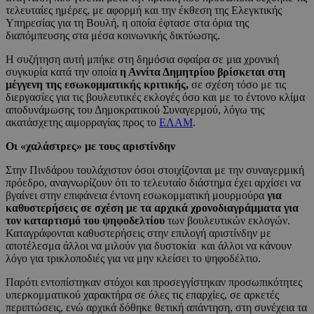
τελευταίες ημέρες, με αφορμή και την έκθεση της Ελεγκτικής
Υπηρεσίας για τη Βουλή, η οποία έφτασε στα όρια της
διαπόμπευσης στα μέσα κοινωνικής δικτύωσης.
Η συζήτηση αυτή μπήκε στη δημόσια σφαίρα σε μια χρονική
συγκυρία κατά την οποία
η Αννίτα Δημητρίου βρίσκεται στη
μέγγενη της εσωκομματικής κριτικής,
σε σχέση τόσο με τις
διεργασίες για τις βουλευτικές εκλογές όσο και με το έντονο κλίμα
αποδυνάμωσης του Δημοκρατικού Συναγερμού, λόγω της
ακατάσχετης αιμορραγίας προς το
ΕΛΑΜ
.
Οι «χαλάστρες» με τους αριστίνδην
Στην Πινδάρου τουλάχιστον όσοι στοιχίζονται με την συναγερμική
πρόεδρο, αναγνωρίζουν ότι το τελευταίο διάστημα έχει αρχίσει να
βγαίνει στην επιφάνεια έντονη εσωκομματική μουρμούρα
για
καθυστερήσεις σε σχέση με τα αρχικά χρονοδιαγράμματα για
τον καταρτισμό του ψηφοδελτίου
των βουλευτικών εκλογών.
Καταγράφονται καθυστερήσεις στην επιλογή αριστίνδην με
αποτέλεσμα άλλοι να μιλούν για δυστοκία και άλλοι να κάνουν
λόγο για τρικλοποδιές για να μην κλείσει το ψηφοδέλτιο.
Παρότι εντοπίστηκαν στόχοι και προσεγγίστηκαν προσωπικότητες
υπερκομματικού χαρακτήρα σε όλες τις επαρχίες, σε αρκετές
περιπτώσεις, ενώ αρχικά δόθηκε θετική απάντηση, στη συνέχεια τα