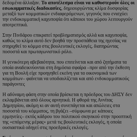
δεδομένα άλλαξαν.
Το αποτέλεσμα είναι να καθυστερούν όλες οι
εσωκομματικές διαδικασίες
, δημιουργώντας κλίμα δυσφορίας
μεταξύ των κομματικών ενδιαφερόμενων, γεγονός που ενισχύει
την ενδοκομματική καχυποψία ότι κάποιοι του χώρου λειτουργούν
αποτρεπτικά.
Στην Πινδάρου επικρατεί προβληματισμός αλλά και καχυποψία,
καθώς το κλίμα αυτό δεν βοηθά την προσπάθεια της ηγεσίας να
στηριχθεί το κόμμα στις βουλευτικές εκλογές, διατηρώντας
ποσοστά και πρωταγωνιστικό ρόλο.
Η γενικότερη αβεβαιότητα, που επιτείνεται και από ζητήματα τα
οποία αναδεικνύονται στη δημόσια σφαίρα –πριν από την έκθεση
για τη Βουλή είχε προηγηθεί εκείνη για τα οικονομικά των
κομμάτων– φαίνεται να υποδαυλίζεται και από ενδοκομματικούς
παράγοντες
Η αδύναμη φάση στην οποία βρίσκεται η πρόεδρος του ΔΗΣΥ δεν
εκλαμβάνεται από όλους αρνητικά. Η φθορά της Αννίτας
Δημητρίου, ακόμη κι αν αυτή συνεπάγεται και απώλειες στα
ποσοστά του κόμματος, τη βγάζει –σύμφωνα με κάποιες
ερμηνείες– εκτός κάδρου του πολιτικού σκηνικού στην προοπτική
της «επόμενης μέρας» μετά τις βουλευτικές εκλογές, η οποία
ουσιαστικά οδηγεί στις προεδρικές εκλογές.