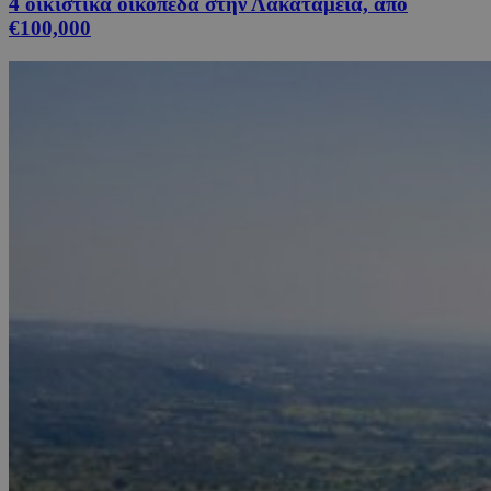
4 οικιστικά οικόπεδα στην Λακατάμεια, από
€100,000