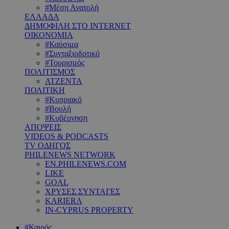
#Μέση Ανατολή
ΕΛΛΑΔΑ
ΔΗΜΟΦΙΛΗ ΣΤΟ INTERNET
ΟΙΚΟΝΟΜΙΑ
#Καύσιμα
#Συνταξιοδοτικό
#Τουρισμός
ΠΟΛΙΤΙΣΜΟΣ
ΑΤΖΕΝΤΑ
ΠΟΛΙΤΙΚΗ
#Κυπριακό
#Βουλή
#Κυβέρνηση
ΑΠΟΨΕΙΣ
VIDEOS & PODCASTS
TV ΟΔΗΓΟΣ
PHILENEWS NETWORK
EN.PHILENEWS.COM
LIKE
GOAL
ΧΡΥΣΕΣ ΣΥΝΤΑΓΕΣ
KARIERA
IN-CYPRUS PROPERTY
#Καιρός