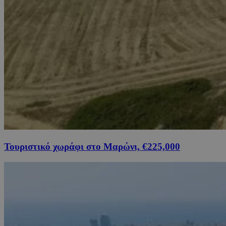
Τουριστικό χωράφι στο Μαρώνι, €225,000