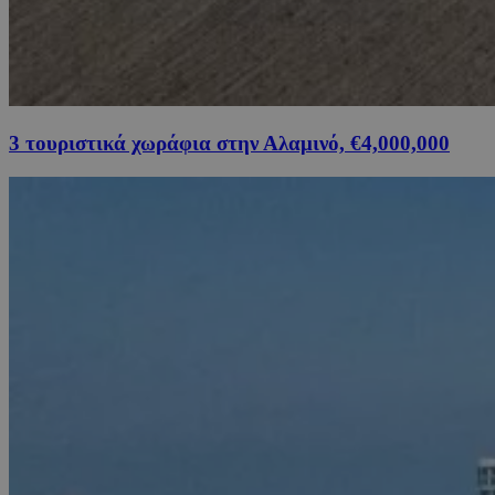
3 τουριστικά χωράφια στην Αλαμινό, €4,000,000