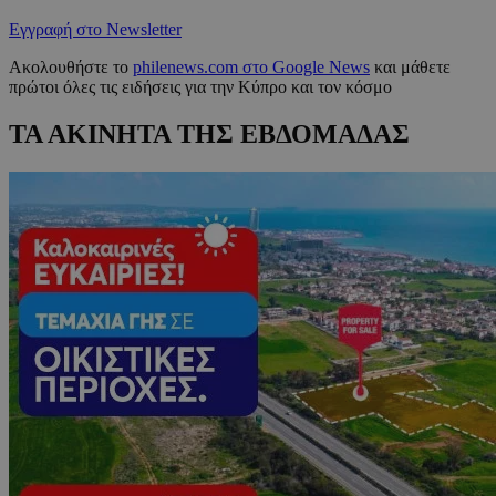
Εγγραφή στο Newsletter
Ακολουθήστε το
philenews.com στο Google News
και μάθετε
πρώτοι όλες τις ειδήσεις για την Κύπρο και τον κόσμο
ΤΑ ΑΚΙΝΗΤΑ ΤΗΣ ΕΒΔΟΜΑΔΑΣ