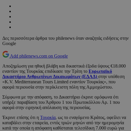
Δες περισσότερα άρθρα του philenews όταν αναζητάς ειδήσεις στην
Google
Add philenews.com on Google
Αποζημίωση για ηθική βλάβη και δικαστικά έξοδα ύψους €18.000
εναντίον της Τουρκίας επιδίκασε την Τρίτη το
Ευρωπαϊκό
Δικαστήριο Ανθρωπίνων Δικαιωμάτων (ΕΔΑΔ)
στην υπόθεση
«K.V. Mediterranean Tours Limited εναντίον Τουρκίας», που
αφορά περιουσία στην περίκλειστη πόλη της Αμμοχώστου.
Σύμφωνα με την απόφαση, το Δικαστήριο έκρινε ομόφωνα ότι
υπήρξε παραβίαση του Άρθρου 1 του Πρωτοκόλλου Αρ. 1 που
αφορά στην ειρηνική απόλαυση της περιουσίας.
Έκρινε επίσης ότι η
Τουρκία
, ως το εναγόμενο Κράτος, οφείλει να
καταβάλει στην εταιρεία, εντός τριών μηνών από την ημερομηνία
κατά την οποία η απόφαση καθίσταται τελεσίδικη 7.000 ευρώ για