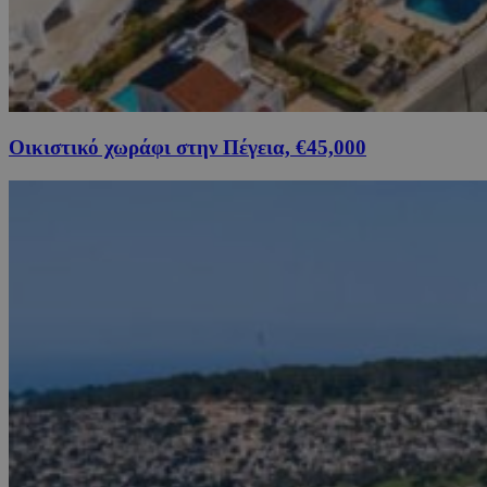
Οικιστικό χωράφι στην Πέγεια, €45,000