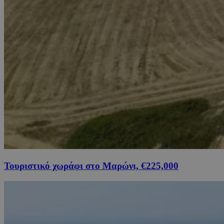
Τουριστικό χωράφι στο Μαρώνι, €225,000