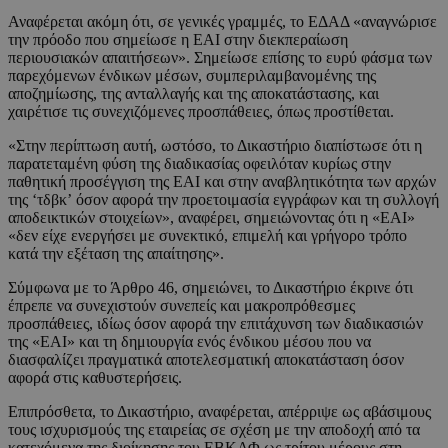
Αναφέρεται ακόμη ότι, σε γενικές γραμμές, το ΕΔΑΔ «αναγνώρισε
την πρόοδο που σημείωσε η ΕΑΙ στην διεκπεραίωση
περιουσιακών απαιτήσεων». Σημείωσε επίσης το ευρύ φάσμα των
παρεχόμενων ένδικων μέσων, συμπεριλαμβανομένης της
αποζημίωσης, της ανταλλαγής και της αποκατάστασης, και
χαιρέτισε τις συνεχιζόμενες προσπάθειες, όπως προστίθεται.
«Στην περίπτωση αυτή, ωστόσο, το Δικαστήριο διαπίστωσε ότι η
παρατεταμένη φύση της διαδικασίας οφειλόταν κυρίως στην
παθητική προσέγγιση της ΕΑΙ και στην αναβλητικότητα των αρχών
της ‘τδβκ’ όσον αφορά την προετοιμασία εγγράφων και τη συλλογή
αποδεικτικών στοιχείων», αναφέρει, σημειώνοντας ότι η «ΕΑΙ»
«δεν είχε ενεργήσει με συνεκτικό, επιμελή και γρήγορο τρόπο
κατά την εξέταση της απαίτησης».
Σύμφωνα με το Άρθρο 46, σημειώνει, το Δικαστήριο έκρινε ότι
έπρεπε να συνεχιστούν συνεπείς και μακροπρόθεσμες
προσπάθειες, ιδίως όσον αφορά την επιτάχυνση των διαδικασιών
της «ΕΑΙ» και τη δημιουργία ενός ένδικου μέσου που να
διασφαλίζει πραγματικά αποτελεσματική αποκατάσταση όσον
αφορά στις καθυστερήσεις.
Επιπρόσθετα, το Δικαστήριο, αναφέρεται, απέρριψε ως αβάσιμους
τους ισχυρισμούς της εταιρείας σε σχέση με την αποδοχή από τα
κατεχόμενα της διοίκησης του ΕΒΚΑΦ ως τρίτου μέρους στη