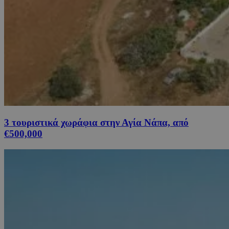
3 τουριστικά χωράφια στην Αγία Νάπα, από
€500,000