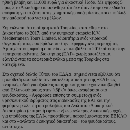
ηθική βλάβη και 11.000 ευρώ για δικαστικά έξοδα. Με ψήφους 5
προς 2 το Δικαστήριο αποφάνθηκε ότι δεν ήταν έτοιμο να εκδώσει
απόφαση για το ζήτημα της χρηματικής αποζημίωσης και επιφύλαξε
την απόφασή του για το μέλλον.
Σημειώνεται ότι η αίτηση κατά Τουρκίας κατατέθηκε στο
Δικαστήριο το 2017, από την κυπριακή εταιρεία K.V.
Mediterranean Tours Limited, ιδιοκτήτρια ενός κτιριακού
συγκροτήματος που βρίσκεται στην περιφραγμένη περιοχή της
Αμμοχώστου, αφού η εταιρεία είχε υποβάλει το 2010 αίτηση στην
«επιτροπή ακίνητης ιδιοκτησίας (ΕΑΙ)» χωρίς αποτέλεσμα,
εξαντλώντας τα εσωτερικά ένδικα μέσα της Τουρκίας στα
κατεχόμενα.
Στο σχετικό δελτίο Τύπου του ΕΔΑΔ, σημειώνεται εξάλλου ότι
η υπόθεση αφορούσε την αποτελεσματικότητα της «ΕΑΙ» ως
«νομικής οδού για αξιώσεις αποζημίωσης που έχουν υποβληθεί
από Ελληνοκύπριους στην ‘τδβκ’» όπως αναφέρεται στο
ψευδοκράτος. «Αφορούσε επίσης τη συμμετοχή ενός
θρησκευτικού ιδρύματος στις διαδικασίες της ΕΑΙ και την
φερόμενη έλλειψη αμεροληψίας του Ανώτατου Διοικητικού
Δικαστηρίου (επιτροπή εφέσεων) ως ανώτερης δικαστικής αρχής
για υποθέσεις της ΕΑΙ», προστίθεται, παραπέμποντας στο ΕΒΚΑΦ
και στο «ανώτατο διοικητικό δικαστήριο» του ψευδοκράτους,
αντίστοιχα.