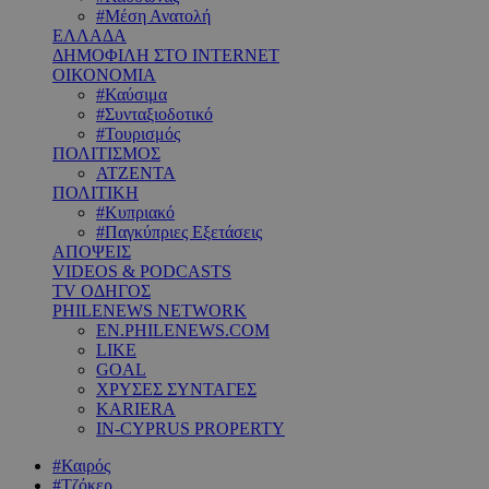
#Μέση Ανατολή
ΕΛΛΑΔΑ
ΔΗΜΟΦΙΛΗ ΣΤΟ INTERNET
ΟΙΚΟΝΟΜΙΑ
#Καύσιμα
#Συνταξιοδοτικό
#Τουρισμός
ΠΟΛΙΤΙΣΜΟΣ
ΑΤΖΕΝΤΑ
ΠΟΛΙΤΙΚΗ
#Κυπριακό
#Παγκύπριες Εξετάσεις
ΑΠΟΨΕΙΣ
VIDEOS & PODCASTS
TV ΟΔΗΓΟΣ
PHILENEWS NETWORK
EN.PHILENEWS.COM
LIKE
GOAL
ΧΡΥΣΕΣ ΣΥΝΤΑΓΕΣ
KARIERA
IN-CYPRUS PROPERTY
#Καιρός
#Τζόκερ