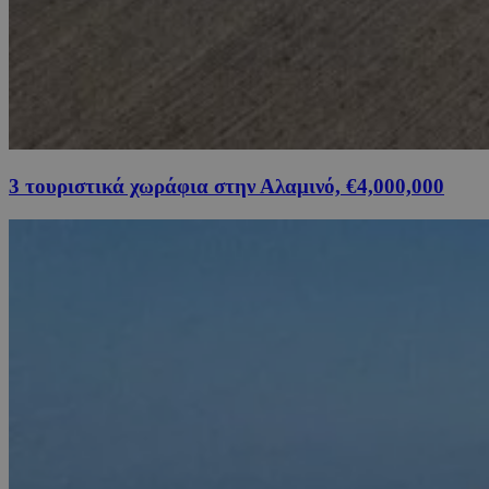
3 τουριστικά χωράφια στην Αλαμινό, €4,000,000