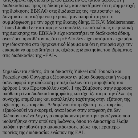
διαδικασία ως προς τη δίκαιη δίκη, και επεσήμανε ότι η συμμετοχή
της διοίκησης ΕΒΚΑΦ στις διαδικασίες της «επιτροπής» ως
δυνητικά επηρεαζόμενου μέρους ήταν απαραίτητη για τη
συμμόρφωση με την αρχή της δίκαιης δίκης. Η K.V. Mediterranean
Tours Limited δεν κατάφερε να αποδείξει πειστικά πώς η εμπλοκή
της Διοίκησης του ΕΒΚΑΦ είχε καταστήσει τη διαδικασία άδικη,
αναφέρει, προσθέτοντας ότι η «ΕΑΙ» δεν είχε αυτόματα εκχωρήσει
την ιδιοκτησία στο θρησκευτικό ίδρυμα και ότι η εταιρεία είχε την
ευκαιρία να αμφισβητήσει τις αξιώσεις ιδιοκτησίας του ιδρύματος
στις διαδικασίες της «ΕΑΙ».
Σημειώνεται επίσης, ότι οι δικαστές Yüksel από Τουρκία και
Paczolay από Ουγγαρία εξέφρασαν εν μέρει δοαφορετική γνώμη
όσον αφορά την απόφαση μεταξύ άλλων ότι η παραβίαση του
άρθρου 1 του Πρωτοκόλλου αριθ. 1 της Σύμβασης στην παρούσα
υπόθεση είναι διαδικαστικής φύσης και σχετίζεται με την έλλειψη
συνοχής, επιμέλειας και κατάλληλης ταχύτητας στην εξέταση της
αξίωσης της εταιρείας. Δεδομένου ότι η αξίωση της εταιρείας
εξακολουθεί να εκκρεμεί, αναφέρουν στην απόφαση ότι δεν
βλέπουν κανένα λόγο για απομάκρυνση από την προσέγγιση που
υιοθετήθηκε στην υπόθεση Ιωάννου, όπου το Δικαστήριο έλαβε
υπόψη την πιθανότητα αποκατάστασης μέσω της περαιτέρω
πορείας της διαδικασίας ενώπιον της ΕΑΙ.