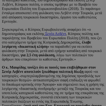
το κατοχικό καθεστώς, του δημοσιογράφου και εκδότη Σενέρ
Λεβέντ, Κύπριου πολίτη, ο οποίος τιμήθηκε με το Βραβείο του
Ευρωπαίου Πολίτη του Ευρωκοινοβουλίου (2018). Το παράνομο
ένταλμα αποσκοπεί στη φυλάκιση του Λεβέντ στην Τουρκία, μετά
από απόφαση τουρκικού δικαστηρίου, όργανο του καθεστώτος
Ερντογάν.
Συγκεκριμένα, ο Κύπριος Ευρωβουλευτής αναφέρει ότι «ο
δημοσιογράφος και εκδότης
Σενέρ Λεβέντ
, Κύπριος πολίτης και
παραλήπτης του Βραβείου του Ευρωπαίου Πολίτη (2018), που ζει
στο κατεχόμενο τμήμα της Κυπριακής Δημοκρατίας,
έλαβε
λεγόμενη «δικαστική κλήση»
να παραδοθεί για να εκτίσει
φυλάκιση στην Τουρκία, μετά από ερήμην καταδίκη από τουρκικό
δικαστήριο,
για 2,5 έτη φυλάκιση,
λόγω των πολιτικών του
άρθρων που επικρίνουν το καθεστώς Ερντογάν.»
Ο κ. Μαυρίδης τονίζει ότι οι ποινές που επιβλήθηκαν στον
Σενέρ Λεβέντ αποτελούν ξεκάθαρα πολιτική δίωξη
αφού «οι
κατηγορίες -συμπεριλαμβανομένης της δημόσιας προσβολής των
τουρκικών θεσμών- αντικατοπτρίζουν σαφή επιδίωξη να φιμωθεί
το δικαίωμα κριτικής στην Άγκυρα» και σημειώνει πως η χρήση της
λεγόμενης «δικαστικής συνδρομής» μεταξύ της Τουρκίας και του
υποτελούς κατοχικού καθεστώτος της σε τμήμα της επικράτειας της
Κυπριακής Δημοκρατίας, συνιστά επέκταση των τουρκικών
πολιτικών διώξεων κι εντός της Ευρωπαϊκής Ένωσης.
Συνεχίζοντας,
ζητά από την Ευρ. Επιτροπή να παρέμβει άμεσα