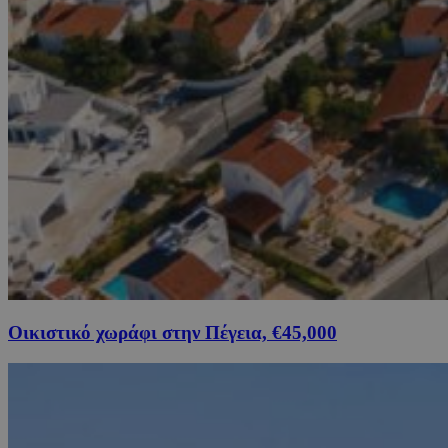
Οικιστικό χωράφι στην Πέγεια, €45,000