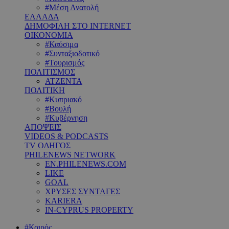
#Μέση Ανατολή
ΕΛΛΑΔΑ
ΔΗΜΟΦΙΛΗ ΣΤΟ INTERNET
ΟΙΚΟΝΟΜΙΑ
#Καύσιμα
#Συνταξιοδοτικό
#Τουρισμός
ΠΟΛΙΤΙΣΜΟΣ
ΑΤΖΕΝΤΑ
ΠΟΛΙΤΙΚΗ
#Κυπριακό
#Βουλή
#Κυβέρνηση
ΑΠΟΨΕΙΣ
VIDEOS & PODCASTS
TV ΟΔΗΓΟΣ
PHILENEWS NETWORK
EN.PHILENEWS.COM
LIKE
GOAL
ΧΡΥΣΕΣ ΣΥΝΤΑΓΕΣ
KARIERA
IN-CYPRUS PROPERTY
#Καιρός