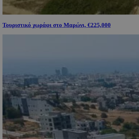
Τουριστικό χωράφι στο Μαρώνι, €225,000