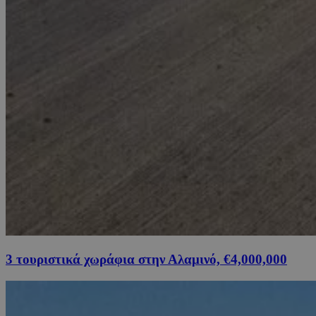
3 τουριστικά χωράφια στην Αλαμινό, €4,000,000