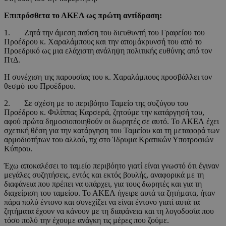
Επιπρόσθετα το ΑΚΕΛ ως πρώτη αντίδραση:
1. Ζητά την άμεση παύση του διευθυντή του Γραφείου του
Προέδρου κ. Χαραλάμπους και την απομάκρυνσή του από το
Προεδρικό ως μια ελάχιστη ανάληψη πολιτικής ευθύνης από τον
ΠτΔ.
Η συνέχιση της παρουσίας του κ. Χαραλάμπους προσβάλλει τον
θεσμό του Προέδρου.
2. Σε σχέση με το περιβόητο Ταμείο της συζύγου του
Προέδρου κ. Φιλίππας Καρσερά, ζητούμε την κατάργησή του,
αφού πρώτα δημοσιοποιηθούν οι δωρητές σε αυτό. Το ΑΚΕΛ έχει
σχετική θέση για την κατάργηση του Ταμείου και τη μεταφορά των
αρμοδιοτήτων του αλλού, πχ στο Ίδρυμα Κρατικών Υποτροφιών
Κύπρου.
Έχω αποκαλέσει το ταμείο περιβόητο γιατί είναι γνωστό ότι έγιναν
μεγάλες συζητήσεις, εντός και εκτός βουλής, αναφορικά με τη
διαφάνεια που πρέπει να υπάρχει, για τους δωρητές και για τη
διαχείριση του ταμείου. Το ΑΚΕΛ ήγειρε αυτά τα ζητήματα, ήταν
πάρα πολύ έντονο και συνεχίζει να είναι έντονο γιατί αυτά τα
ζητήματα έχουν να κάνουν με τη διαφάνεια και τη λογοδοσία που
τόσο πολύ την έχουμε ανάγκη τις μέρες που ζούμε.