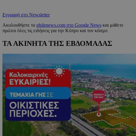
Εγγραφή στο Newsletter
Ακολουθήστε το
philenews.com στο Google News
και μάθετε
πρώτοι όλες τις ειδήσεις για την Κύπρο και τον κόσμο
ΤΑ ΑΚΙΝΗΤΑ ΤΗΣ ΕΒΔΟΜΑΔΑΣ