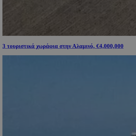
3 τουριστικά χωράφια στην Αλαμινό, €4,000,000