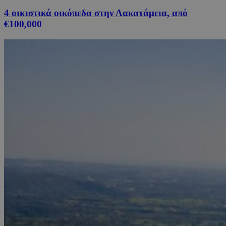
4 οικιστικά οικόπεδα στην Λακατάμεια, από
€100,000