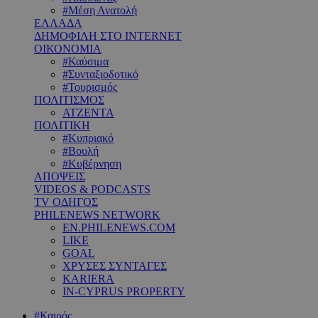
#Μέση Ανατολή
ΕΛΛΑΔΑ
ΔΗΜΟΦΙΛΗ ΣΤΟ INTERNET
ΟΙΚΟΝΟΜΙΑ
#Καύσιμα
#Συνταξιοδοτικό
#Τουρισμός
ΠΟΛΙΤΙΣΜΟΣ
ΑΤΖΕΝΤΑ
ΠΟΛΙΤΙΚΗ
#Κυπριακό
#Βουλή
#Κυβέρνηση
ΑΠΟΨΕΙΣ
VIDEOS & PODCASTS
TV ΟΔΗΓΟΣ
PHILENEWS NETWORK
EN.PHILENEWS.COM
LIKE
GOAL
ΧΡΥΣΕΣ ΣΥΝΤΑΓΕΣ
KARIERA
IN-CYPRUS PROPERTY
#Καιρός