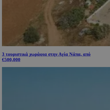
3 τουριστικά χωράφια στην Αγία Νάπα, από
€500,000