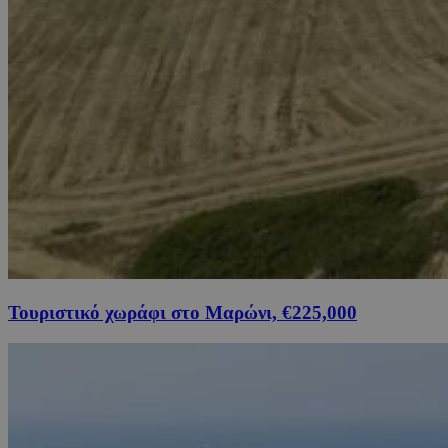
Τουριστικό χωράφι στο Μαρώνι, €225,000