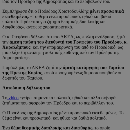
ίδιο τον Πρόεδρο της Δημοκρατίας και το περιβάλλον του.
Συμπλήρωσε ότι ο Πρόεδρος Χριστοδουλίδης
μένει προσωπικά
εκτεθειμένος
. «Το θέμα είναι προσωπικό, ηθικό και βαθιά
πολιτικό. Πρόκειται για ζήτημα θεσμικής διαπλοκής και
διαφθοράς», ανέφερε χαρακτηριστικά.
Ο κ. Στεφάνου δήλωσε ότι «το ΑΚΕΛ, ως πρώτη αντίδραση, ζητά
την
άμεση παύση του διευθυντή του Γραφείου του Προέδρου, κ.
Χαραλάμπους
, και την απομάκρυνσή του από το Προεδρικό, ως
μια ελάχιστη ανάληψη πολιτικής ευθύνης από τον Πρόεδρο της
Δημοκρατίας».
Παράλληλα, το ΑΚΕΛ ζητά την
άμεση κατάργηση του Ταμείου
της Πρώτης Κυρίας
, αφού προηγουμένως δημοσιοποιηθούν οι
δωρητές του Ταμείου.
Αυτούσια η δήλωση του
Το
video
εγείρει σημαντικά πολιτικά, ηθικά και άλλα σοβαρά
ζητήματα που αφορούν τον Πρόεδρο και το περιβάλλον του.
Ο Πρόεδρος της Δημοκρατίας μένει προσωπικά εκτεθειμένος. Το
θέμα είναι και προσωπικό, και ηθικό και βαθιά πολιτικό.
Ένα
θέμα θεσμικής διαπλοκής και διαφθοράς,
το οποίο