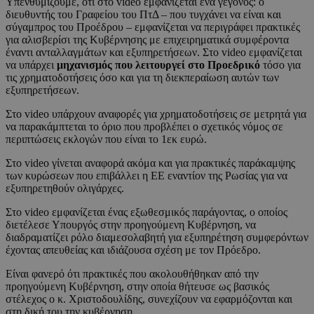
Υπενθυμίζουμε, ότι στο video εμφανίζεται ένα γεγονός: ο
διευθυντής του Γραφείου του ΠτΔ – που τυγχάνει να είναι και
σύγαμπρος του Προέδρου – εμφανίζεται να περιγράφει πρακτικές
για αλισβερίσι της Κυβέρνησης με επιχειρηματικά συμφέροντα
έναντι ανταλλαγμάτων και εξυπηρετήσεων. Στο video εμφανίζεται
να υπάρχει
μηχανισμός που λειτουργεί στο Προεδρικό
τόσο για
τις χρηματοδοτήσεις όσο και για τη διεκπεραίωση αυτών των
εξυπηρετήσεων.
Στο video υπάρχουν αναφορές για χρηματοδοτήσεις σε μετρητά για
να παρακάμπτεται το όριο που προβλέπει ο σχετικός νόμος σε
περιπτώσεις εκλογών που είναι το 1εκ ευρώ.
Στο video γίνεται αναφορά ακόμα και για πρακτικές παράκαμψης
των κυρώσεων που επιβάλλει η ΕΕ εναντίον της Ρωσίας για να
εξυπηρετηθούν ολιγάρχες.
Στο video εμφανίζεται ένας εξωθεσμικός παράγοντας, ο οποίος
διετέλεσε Υπουργός στην προηγούμενη Κυβέρνηση, να
διαδραματίζει ρόλο διαμεσολαβητή για εξυπηρέτηση συμφερόντων
έχοντας απευθείας και ιδιάζουσα σχέση με τον Πρόεδρο.
Είναι φανερό ότι πρακτικές που ακολουθήθηκαν από την
προηγούμενη Κυβέρνηση, στην οποία θήτευσε ως βασικός
στέλεχος ο κ. Χριστοδουλίδης, συνεχίζουν να εφαρμόζονται και
στη δική του την κυβέρνηση.