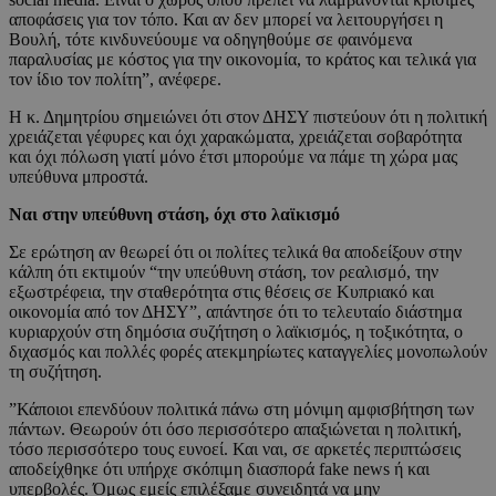
αποφάσεις για τον τόπο. Και αν δεν μπορεί να λειτουργήσει η
Βουλή, τότε κινδυνεύουμε να οδηγηθούμε σε φαινόμενα
παραλυσίας με κόστος για την οικονομία, το κράτος και τελικά για
τον ίδιο τον πολίτη”, ανέφερε.
Η κ. Δημητρίου σημειώνει ότι στον ΔΗΣΥ πιστεύουν ότι η πολιτική
χρειάζεται γέφυρες και όχι χαρακώματα, χρειάζεται σοβαρότητα
και όχι πόλωση γιατί μόνο έτσι μπορούμε να πάμε τη χώρα μας
υπεύθυνα μπροστά.
Ναι στην υπεύθυνη στάση, όχι στο λαϊκισμό
Σε ερώτηση αν θεωρεί ότι οι πολίτες τελικά θα αποδείξουν στην
κάλπη ότι εκτιμούν “την υπεύθυνη στάση, τον ρεαλισμό, την
εξωστρέφεια, την σταθερότητα στις θέσεις σε Κυπριακό και
οικονομία από τον ΔΗΣΥ”, απάντησε ότι το τελευταίο διάστημα
κυριαρχούν στη δημόσια συζήτηση ο λαϊκισμός, η τοξικότητα, ο
διχασμός και πολλές φορές ατεκμηρίωτες καταγγελίες μονοπωλούν
τη συζήτηση.
”Κάποιοι επενδύουν πολιτικά πάνω στη μόνιμη αμφισβήτηση των
πάντων. Θεωρούν ότι όσο περισσότερο απαξιώνεται η πολιτική,
τόσο περισσότερο τους ευνοεί. Και ναι, σε αρκετές περιπτώσεις
αποδείχθηκε ότι υπήρχε σκόπιμη διασπορά fake news ή και
υπερβολές. Όμως εμείς επιλέξαμε συνειδητά να μην