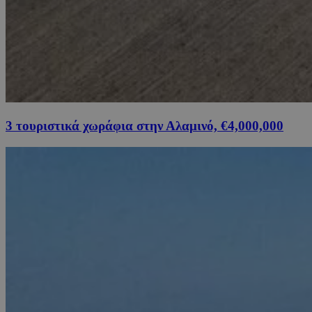
3 τουριστικά χωράφια στην Αλαμινό, €4,000,000