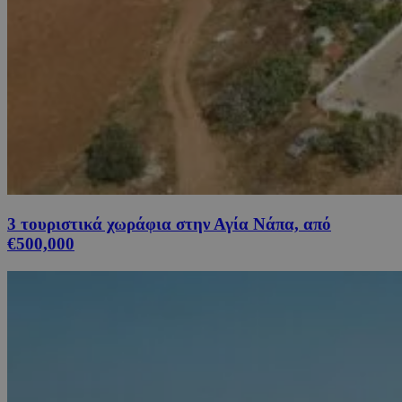
3 τουριστικά χωράφια στην Αγία Νάπα, από
€500,000