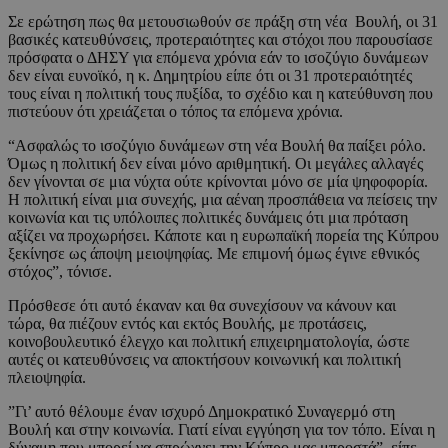
Σε ερώτηση πως θα μετουσιωθούν σε πράξη στη νέα Βουλή, οι 31
βασικές κατευθύνσεις, προτεραιότητες και στόχοι που παρουσίασε
πρόσφατα ο ΔΗΣΥ για επόμενα χρόνια εάν το ισοζύγιο δυνάμεων
δεν είναι ευνοϊκό, η κ. Δημητρίου είπε ότι οι 31 προτεραιότητές
τους είναι η πολιτική τους πυξίδα, το σχέδιο και η κατεύθυνση που
πιστεύουν ότι χρειάζεται ο τόπος τα επόμενα χρόνια.
“Ασφαλώς το ισοζύγιο δυνάμεων στη νέα Βουλή θα παίξει ρόλο.
Όμως η πολιτική δεν είναι μόνο αριθμητική. Οι μεγάλες αλλαγές
δεν γίνονται σε μια νύχτα ούτε κρίνονται μόνο σε μία ψηφοφορία.
Η πολιτική είναι μια συνεχής, μια αέναη προσπάθεια να πείσεις την
κοινωνία και τις υπόλοιπες πολιτικές δυνάμεις ότι μια πρόταση
αξίζει να προχωρήσει. Κάποτε και η ευρωπαϊκή πορεία της Κύπρου
ξεκίνησε ως άποψη μειοψηφίας. Με επιμονή όμως έγινε εθνικός
στόχος”, τόνισε.
Πρόσθεσε ότι αυτό έκαναν και θα συνεχίσουν να κάνουν και
τώρα, θα πιέζουν εντός και εκτός Βουλής, με προτάσεις,
κοινοβουλευτικό έλεγχο και πολιτική επιχειρηματολογία, ώστε
αυτές οι κατευθύνσεις να αποκτήσουν κοινωνική και πολιτική
πλειοψηφία.
”Γι’ αυτό θέλουμε έναν ισχυρό Δημοκρατικό Συναγερμό στη
Βουλή και στην κοινωνία. Γιατί είναι εγγύηση για τον τόπο. Είναι η
δύναμη που μπορεί να σπρώχνει την Κύπρο μας μπροστά”, είπε.