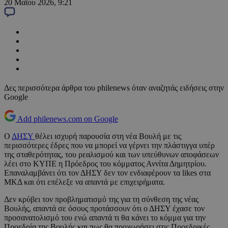
20 Μαΐου 2026, 9:21
Δες περισσότερα άρθρα του philenews όταν αναζητάς ειδήσεις στην
Google
Add philenews.com on Google
Ο
ΔΗΣΥ
θέλει ισχυρή παρουσία στη νέα Βουλή με τις
περισσότερες έδρες που να μπορεί να γέρνει την πλάστιγγα υπέρ
της σταθερότητας, του ρεαλισμού και των υπεύθυνων αποφάσεων
λέει στο ΚΥΠΕ η Πρόεδρος του κόμματος Αννίτα Δημητρίου.
Επαναλαμβάνει ότι τον ΔΗΣΥ δεν τον ενδιαφέρουν τα likes στα
ΜΚΔ και ότι επέλεξε να απαντά με επιχειρήματα.
Δεν κρύβει τον προβληματισμό της για τη σύνθεση της νέας
Βουλής, απαντά σε όσους προτάσσουν ότι ο ΔΗΣΥ έχασε τον
προσανατολισμό του ενώ απαντά τι θα κάνει το κόμμα για την
Προεδρία της Βουλής και πως θα προχωρήσει στις Προεδρικές.