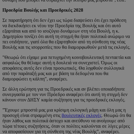
Προεδρία Βουλής και Προεδρικές 2028
Σε παρατήρηση ότι δεν έχει ως τώρα διαψεύσει ότι έχει πρόθεση
να διεκδικήσει εκ νέου την Προεδρία της Βουλής και ότι αυτό
εξαρτάται και από το ισοζύγιο δυνάμεων στη νέα Βουλή, η κ.
Δημητρίου τονίζει ότι αυτή τη στιγμή θα ήταν πολιτικά ανώριμο να
πει οτιδήποτε, γιατί όλα θα εξαρτηθούν από τη σύνθεση της νέας
Βουλής και τις ισορροπίες που θα διαμορφωθούν μετά τις εκλογές.
”Θεωρώ ότι είχαμε μια πετυχημένη κοινοβουλευτική πενταετία και
ασφαλώς θα θέλαμε αυτή η δουλειά να συνεχιστεί. Όμως οι
αποφάσεις αυτές δεν είναι προσωπικές. Θα ληφθούν συλλογικά
από την παράταξή μας και με βάση τα δεδομένα που θα
διαμορφώσει η κάλπη”, αναφέρει.
Σε άλλη ερώτηση για τις Προεδρικές και αν βλέπει οποιαδήποτε
συνεργασία με τον νυν Πρόεδρο αναφέρει ότι αυτή τη στιγμή δεν
κάνουν στον ΔΗΣΥ καμία συζήτηση για τις προεδρικές εκλογές.
”Έχουμε μπροστά μας μια κρίσιμη εκλογική μάχη και όλη μας η
προσοχή είναι στραμμένη στις
βουλευτικές εκλογές
. Θεωρώ ότι θα
ήταν λάθος και πολιτικά άστοχο και ανεύθυνο να ανοίγουμε από
τώρα τέτοιες συζητήσεις, όταν οι πολίτες καλούνται σε λίγες μέρες
να αποφασίσουν για τη σύνθεση της νέας Βουλής”, αναφέρει.