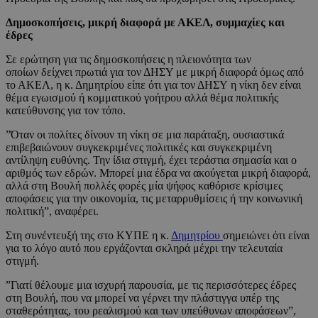
Δημοσκοπήσεις, μικρή διαφορά με ΑΚΕΛ, συμμαχίες και
έδρες
Σε ερώτηση για τις δημοσκοπήσεις η πλειονότητα των
οποίων δείχνει πρωτιά για τον ΔΗΣΥ με μικρή διαφορά όμως από
το ΑΚΕΛ, η κ. Δημητρίου είπε ότι για τον ΔΗΣΥ η νίκη δεν είναι
θέμα εγωισμού ή κομματικού γοήτρου αλλά θέμα πολιτικής
κατεύθυνσης για τον τόπο.
”Όταν οι πολίτες δίνουν τη νίκη σε μια παράταξη, ουσιαστικά
επιβεβαιώνουν συγκεκριμένες πολιτικές και συγκεκριμένη
αντίληψη ευθύνης. Την ίδια στιγμή, έχει τεράστια σημασία και ο
αριθμός των εδρών. Μπορεί μια έδρα να ακούγεται μικρή διαφορά,
αλλά στη Βουλή πολλές φορές μία ψήφος καθόρισε κρίσιμες
αποφάσεις για την οικονομία, τις μεταρρυθμίσεις ή την κοινωνική
πολιτική”, αναφέρει.
Στη συνέντευξή της στο ΚΥΠΕ η κ.
Δημητρίου
σημειώνει ότι είναι
για το λόγο αυτό που εργάζονται σκληρά μέχρι την τελευταία
στιγμή.
”Γιατί θέλουμε μια ισχυρή παρουσία, με τις περισσότερες έδρες
στη Βουλή, που να μπορεί να γέρνει την πλάστιγγα υπέρ της
σταθερότητας, του ρεαλισμού και των υπεύθυνων αποφάσεων”,