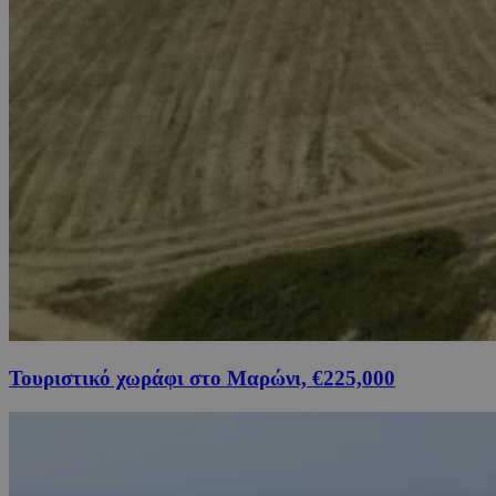
Τουριστικό χωράφι στο Μαρώνι, €225,000