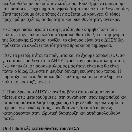
ακολουθήσουμε σε αυτό τον κατήφορο. Επιλέξαμε να απαντούμε
με προτάσεις, επιχειρήματα, νηφαλιότητα και πολιτικό λόγο ουσίας.
Γιατί πιστεύουμε ότι ο τόπος δεν σώζεται με κραυγές. Ο τόπος
προχωρά με σχέδιο, σοβαρότητα και υπευθυνότητα”, ανέφερε.
Εκφράζει αισιοδοξία ότι αυτή η στάση θα εκτιμηθεί από τους
πολίτες στην κάλπη αλλά αυτό φυσικά θα το δείξει η ετυμηγορία
της Κυριακής. Ωστόσο, τονίζει, το σίγουρο είναι ότι ο ΔΗΣΥ δεν
πρόκειται να αλλάξει ταυτότητα για πρόσκαιρη δημοφιλία.
”Δεν τα μετράμε έτσι τα πράγματα και το έχουμε αποδείξει. Όσο
για αυτούς που λένε ότι ο ΔΗΣΥ έχασε τον προσανατολισμό του,
έχω να πω ότι ο προσανατολισμός μας ήταν, είναι και θα είναι
πάντα ο ίδιος. Είμαστε η μεγάλη δύναμη ευθύνης του τόπου. Η
παράταξη που στα δύσκολα βάζει πλάτη, ακόμη κι αν πληρώνει
πολιτικό κόστος”, τονίζει.
Η Πρόεδρος του ΔΗΣΥ επαναλαμβάνει ότι το κόμμα πάντα
πίστευε στις μεταρρυθμίσεις, στη συναίνεση, στον ευρωπαϊκό και
δυτικό προσανατολισμό της χώρας, στην ελεύθερη οικονομία με
ισχυρό κοινωνικό κράτος, προσθέτοντας ότι αυτά ακριβώς
καταγράφονται στην ιδρυτική διακήρυξη και αυτά ακολουθούν
πιστά.
Οι 31 βασικές κατευθύνσεις του ΔΗΣΥ