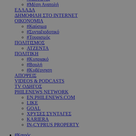
#Μέση Ανατολή
ΕΛΛΑΔΑ
ΔΗΜΟΦΙΛΗ ΣΤΟ INTERNET
ΟΙΚΟΝΟΜΙΑ
#Καύσιμα
#Συνταξιοδοτικό
#Τουρισμός
ΠΟΛΙΤΙΣΜΟΣ
ΑΤΖΕΝΤΑ
ΠΟΛΙΤΙΚΗ
#Κυπριακό
#Βουλή
#Κυβέρνηση
ΑΠΟΨΕΙΣ
VIDEOS & PODCASTS
TV ΟΔΗΓΟΣ
PHILENEWS NETWORK
EN.PHILENEWS.COM
LIKE
GOAL
ΧΡΥΣΕΣ ΣΥΝΤΑΓΕΣ
KARIERA
IN-CYPRUS PROPERTY
#Καιρός