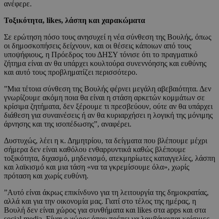
ανέφερε.
Τοξικότητα, likes, λάσπη και χαρακώματα
Σε ερώτηση πόσο τους ανησυχεί η νέα σύνθεση της Βουλής, όπως
οι δημοσκοπήσεις δείχνουν, και οι θέσεις κάποιων από τους
υποψήφιους, η Πρόεδρος του ΔΗΣΥ τόνισε ότι το πραγματικό
ζήτημα είναι αν θα υπάρχει κουλτούρα συνεννόησης και ευθύνης
και αυτό τους προβληματίζει περισσότερο.
”Μια τέτοια σύνθεση της Βουλής φέρνει μεγάλη αβεβαιότητα. Δεν
γνωρίζουμε ακόμη ποια θα είναι η στάση αρκετών κομμάτων σε
κρίσιμα ζητήματα, δεν ξέρουμε τι πρεσβεύουν, ούτε αν θα υπάρχει
διάθεση για συναινέσεις ή αν θα κυριαρχήσει η λογική της μόνιμης
άρνησης και της ισοπέδωσης”, αναφέρει.
Δυστυχώς, λέει η κ. Δημητρίου, τα δείγματα που βλέπουμε μέχρι
σήμερα δεν είναι καθόλου ενθαρρυντικά καθώς βλέπουμε
τοξικότητα, διχασμό, μηδενισμό, ατεκμηρίωτες καταγγελίες, λάσπη
και λαϊκισμό και μια τάση «να τα γκρεμίσουμε όλα», χωρίς
πρόταση και χωρίς ευθύνη.
”Αυτό είναι άκρως επικίνδυνο για τη λειτουργία της δημοκρατίας,
αλλά και για την οικονομία μας. Γιατί στο τέλος της ημέρας, η
Βουλή δεν είναι χώρος για συνθήματα και likes στα apps και στα
social media. Είναι ο χώρος όπου πρέπει να λαμβάνονται κρίσιμες