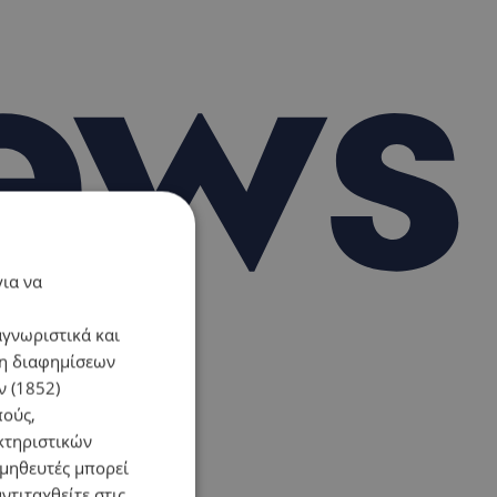
για να
αγνωριστικά και
ση διαφημίσεων
 (1852)
πούς,
κτηριστικών
ομηθευτές μπορεί
ντιταχθείτε στις