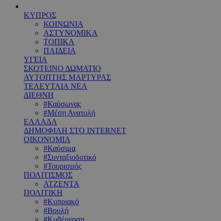
ΚΥΠΡΟΣ
ΚΟΙΝΩΝΙΑ
ΑΣΤΥΝΟΜΙΚΑ
ΤΟΠΙΚΑ
ΠΑΙΔΕΙΑ
ΥΓΕΙΑ
ΣΚΟΤΕΙΝΟ ΔΩΜΑΤΙΟ
ΑΥΤΟΠΤΗΣ ΜΑΡΤΥΡΑΣ
ΤΕΛΕΥΤΑΙΑ ΝΕΑ
ΔΙΕΘΝΗ
#Καύσωνας
#Μέση Ανατολή
ΕΛΛΑΔΑ
ΔΗΜΟΦΙΛΗ ΣΤΟ INTERNET
ΟΙΚΟΝΟΜΙΑ
#Καύσιμα
#Συνταξιοδοτικό
#Τουρισμός
ΠΟΛΙΤΙΣΜΟΣ
ΑΤΖΕΝΤΑ
ΠΟΛΙΤΙΚΗ
#Κυπριακό
#Βουλή
#Κυβέρνηση