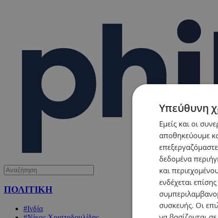
Υπεύθυνη χ
Εμείς και οι συν
αποθηκεύουμε κα
επεξεργαζόμαστε
δεδομένα περιήγη
και περιεχομένο
ενδέχεται επίσης
ΠΟΛΙΤΙΚΗ
συμπεριλαμβανομ
συσκευής. Οι επι
#Ινδία
να βασίζονται σε
#Νίκος Χριστοδουλίδης