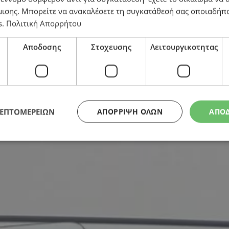
μισης
. Μπορείτε να ανακαλέσετε τη συγκατάθεσή σας οποιαδήπο
τη ταινία από το Bollywood στην Κύπρο – Η δήλωση 
s
.
Πολιτική Απορρήτου
Αποδοσης
Στοχευσης
Λειτουργικοτητας
ΛΕΠΤΟΜΕΡΕΙΩΝ
ΑΠΌΡΡΙΨΗ ΌΛΩΝ
ΑΠΟ