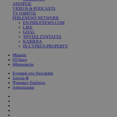
ΑΠΟΨΕΙΣ
VIDEOS & PODCASTS
TV ΟΔΗΓΟΣ
PHILENEWS NETWORK
EN.PHILENEWS.COM
LIKE
GOAL
ΧΡΥΣΕΣ ΣΥΝΤΑΓΕΣ
KARIERA
IN-CYPRUS PROPERTY
#Καιρός
#Τζόκερ
#Φαρμακεία
Εγγραφή στο Newsletter
Αρχείο Φ
Ψηφιακές Εκδόσεις
Αφιερώματα