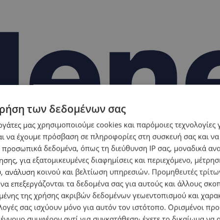
ρήση των δεδομένων σας
εργάτες μας χρησιμοποιούμε cookies και παρόμοιες τεχνολογίες 
ι να έχουμε πρόσβαση σε πληροφορίες στη συσκευή σας και να
 προσωπικά δεδομένα, όπως τη διεύθυνση IP σας, μοναδικά αν
σης, για εξατομικευμένες διαφημίσεις και περιεχόμενο, μέτρη
υ, ανάλυση κοινού και βελτίωση υπηρεσιών.
Προμηθευτές τρίτων
 να επεξεργάζονται τα δεδομένα σας για αυτούς και άλλους σκο
ένης της χρήσης ακριβών δεδομένων γεωεντοπισμού και χαρα
λογές σας ισχύουν μόνο για αυτόν τον ιστότοπο. Ορισμένοι πρ
 έννομο συμφέρον αντί για συγκατάθεση· έχετε το δικαίωμα να α