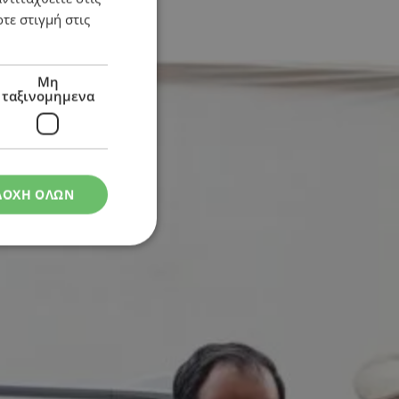
τε στιγμή στις
του Προέδρου
Μη
ταξινομημενα
ΔΟΧΗ ΟΛΩΝ