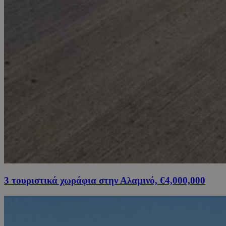
3 τουριστικά χωράφια στην Αλαμινό, €4,000,000