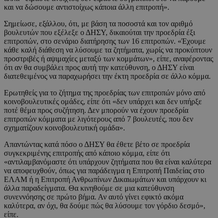
και να δώσουμε αντιστοίχως κάποια άλλη επιτροπή».
Σημείωσε, εξάλλου, ότι, με βάση τα ποσοστά και τον αριθμό
βουλευτών που εξέλεξε ο ΔΗΣΥ, δικαιούται την προεδρία έξι
επιτροπών, στο σενάριο διατήρησης των 16 επιτροπών. «Έχουμε
κάθε καλή διάθεση να λύσουμε τα ζητήματα, χωρίς να προκύπτουν
προστριβές ή αψιμαχίες μεταξύ των κομμάτων», είπε, αναφέροντας
ότι αν θα συμβάλει προς αυτή την κατεύθυνση, ο ΔΗΣΥ είναι
διατεθειμένος να παραχωρήσει την έκτη προεδρία σε άλλο κόμμα.
Ερωτηθείς για το ζήτημα της προεδρίας των επιτροπών μόνο από
κοινοβουλευτικές ομάδες, είπε ότι «δεν υπάρχει και δεν υπήρξε
ποτέ θέμα προς συζήτηση. Δεν μπορούν να έχουν προεδρία
επιτροπών κόμματα με λιγότερους από 7 βουλευτές, που δεν
σχηματίζουν κοινοβουλευτική ομάδα».
Απαντώντας κατά πόσο ο ΔΗΣΥ θα έθετε βέτο σε προεδρία
συγκεκριμένης επιτροπής από κάποιο κόμμα, είπε ότι
«αντιλαμβανόμαστε ότι υπάρχουν ζητήματα που θα είναι καλύτερα
να αποφευχθούν, όπως για παράδειγμα η Επιτροπή Παιδείας στο
ΕΛΑΜ ή η Επιτροπή Ανθρωπίνων Δικαιωμάτων και υπάρχουν κι
άλλα παραδείγματα. Θα κινηθούμε σε μια κατεύθυνση
συνεννόησης σε πρώτο βήμα. Αν αυτό γίνει εφικτό ακόμα
καλύτερα, αν όχι, θα δούμε πώς θα λύσουμε τον γόρδιο δεσμό»,
είπε.