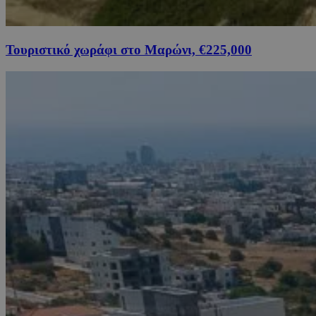
Τουριστικό χωράφι στο Μαρώνι, €225,000