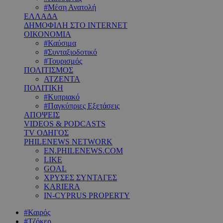
#Μέση Ανατολή
ΕΛΛΑΔΑ
ΔΗΜΟΦΙΛΗ ΣΤΟ INTERNET
ΟΙΚΟΝΟΜΙΑ
#Καύσιμα
#Συνταξιοδοτικό
#Τουρισμός
ΠΟΛΙΤΙΣΜΟΣ
ΑΤΖΕΝΤΑ
ΠΟΛΙΤΙΚΗ
#Κυπριακό
#Παγκύπριες Εξετάσεις
ΑΠΟΨΕΙΣ
VIDEOS & PODCASTS
TV ΟΔΗΓΟΣ
PHILENEWS NETWORK
EN.PHILENEWS.COM
LIKE
GOAL
ΧΡΥΣΕΣ ΣΥΝΤΑΓΕΣ
KARIERA
IN-CYPRUS PROPERTY
#Καιρός
#Τζόκερ