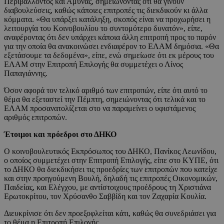
Περιβάλλοντος και Άμυνας, σημειώνοντας ότι θα γίνουν
διαβουλεύσεις, καθώς κάποιες επιτροπές τις διεκδικούν κι άλλα
κόμματα. «Θα υπάρξει κατάληξη, σκοπός είναι να προχωρήσει η
λειτουργία του Κοινοβουλίου το συντομότερο δυνατόν», είπε,
αναφέροντας ότι δεν υπάρχει κάποια άλλη επιτροπή προς το παρόν
για την οποία θα ανακοινώσει ενδιαφέρον το ΕΛΑΜ δημόσια. «Θα
εξετάσουμε τα δεδομένα», είπε, ενώ σημείωσε ότι εκ μέρους του
ΕΛΑΜ στην Επιτροπή Επιλογής θα συμμετέχει ο Λίνος
Παπαγιάννης.
Όσον αφορά τον τελικό αριθμό των επιτροπών, είπε ότι αυτό το
θέμα θα εξεταστεί την Πέμπτη, σημειώνοντας ότι τελικά και το
ΕΛΑΜ προσανατολίζεται στο να παραμείνει ο υφιστάμενος
αριθμός επιτροπών.
Έτοιμοι και πρόεδροι στο ΔΗΚΟ
Ο κοινοβουλευτικός Εκπρόσωπος του ΔΗΚΟ, Πανίκος Λεωνίδου,
ο οποίος συμμετέχει στην Επιτροπή Επιλογής, είπε στο ΚΥΠΕ, ότι
το ΔΗΚΟ θα διεκδικήσει τις προεδρίες των επιτροπών που κατείχε
και στην προηγούμενη Βουλή, δηλαδή τις επιτροπές Οικονομικών,
Παιδείας, και Ελέγχου, με αντίστοιχους προέδρους τη Χριστιάνα
Ερωτοκρίτου, τον Χρύσανθο Σαββίδη και τον Ζαχαρία Κουλία.
Διευκρίνισε ότι δεν προεξοφλείται κάτι, καθώς θα συνεδριάσει για
το θέμα η Επιτροπή Επιλογής.