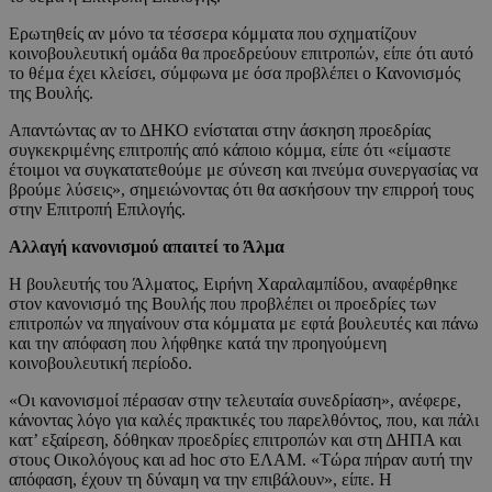
Ερωτηθείς αν μόνο τα τέσσερα κόμματα που σχηματίζουν
κοινοβουλευτική ομάδα θα προεδρεύουν επιτροπών, είπε ότι αυτό
το θέμα έχει κλείσει, σύμφωνα με όσα προβλέπει ο Κανονισμός
της Βουλής.
Απαντώντας αν το ΔΗΚΟ ενίσταται στην άσκηση προεδρίας
συγκεκριμένης επιτροπής από κάποιο κόμμα, είπε ότι «είμαστε
έτοιμοι να συγκατατεθούμε με σύνεση και πνεύμα συνεργασίας να
βρούμε λύσεις», σημειώνοντας ότι θα ασκήσουν την επιρροή τους
στην Επιτροπή Επιλογής.
Αλλαγή κανονισμού απαιτεί το Άλμα
Η βουλευτής του Άλματος, Ειρήνη Χαραλαμπίδου, αναφέρθηκε
στον κανονισμό της Βουλής που προβλέπει οι προεδρίες των
επιτροπών να πηγαίνουν στα κόμματα με εφτά βουλευτές και πάνω
και την απόφαση που λήφθηκε κατά την προηγούμενη
κοινοβουλευτική περίοδο.
«Οι κανονισμοί πέρασαν στην τελευταία συνεδρίαση», ανέφερε,
κάνοντας λόγο για καλές πρακτικές του παρελθόντος, που, και πάλι
κατ’ εξαίρεση, δόθηκαν προεδρίες επιτροπών και στη ΔΗΠΑ και
στους Οικολόγους και ad hoc στο ΕΛΑΜ. «Τώρα πήραν αυτή την
απόφαση, έχουν τη δύναμη να την επιβάλουν», είπε. Η