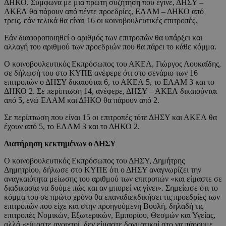
ΔΗΚΟ. Σύμφωνα με μια πρώτη συζήτηση που έγινε, ΔΗΣΥ –
ΑΚΕΛ θα πάρουν από πέντε προεδρίες, ΕΛΑΜ – ΔΗΚΟ από
τρεις, εάν τελικά θα είναι 16 οι κοινοβουλευτικές επιτροπές.
Εάν διαφοροποιηθεί ο αριθμός των επιτροπών θα υπάρξει και
αλλαγή του αριθμού των προεδριών που θα πάρει το κάθε κόμμα.
Ο κοινοβουλευτικός Εκπρόσωπος του ΑΚΕΛ, Γιώργος Λουκαΐδης,
σε δήλωσή του στο ΚΥΠΕ ανέφερε ότι στο σενάριο των 16
επιτροπών ο ΔΗΣΥ δικαιούται 6, το ΑΚΕΛ 5, το ΕΛΑΜ 3 και το
ΔΗΚΟ 2. Σε περίπτωση 14, ανέφερε, ΔΗΣΥ – ΑΚΕΛ δικαιούνται
από 5, ενώ ΕΛΑΜ και ΔΗΚΟ θα πάρουν από 2.
Σε περίπτωση που είναι 15 οι επιτροπές τότε ΔΗΣΥ και ΑΚΕΛ θα
έχουν από 5, το ΕΛΑΜ 3 και το ΔΗΚΟ 2.
Διατήρηση κεκτημένων ο ΔΗΣΥ
Ο κοινοβουλευτικός Εκπρόσωπος του ΔΗΣΥ, Δημήτρης
Δημητρίου, δήλωσε στο ΚΥΠΕ ότι ο ΔΗΣΥ αναγνωρίζει την
αναγκαιότητα μείωσης του αριθμού των επιτροπών «και είμαστε σε
διαδικασία να δούμε πώς και αν μπορεί να γίνει». Σημείωσε ότι το
κόμμα του σε πρώτο χρόνο θα επαναδιεκδικήσει τις προεδρίες των
επιτροπών που είχε και στην προηγούμενη Βουλή, δηλαδή τις
επιτροπές Νομικών, Εξωτερικών, Εμπορίου, Θεσμών και Υγείας,
αλλά «είμαστε ανοιχτοί, δεν είμαστε δογματικοί στο να πάρουμε