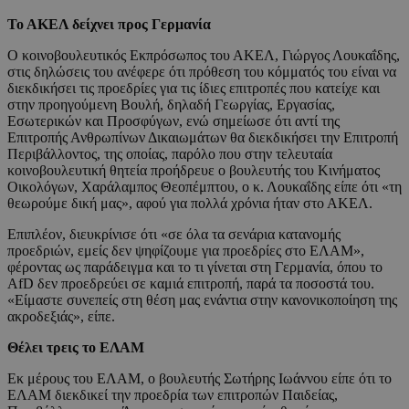
Το ΑΚΕΛ δείχνει προς Γερμανία
Ο κοινοβουλευτικός Εκπρόσωπος του ΑΚΕΛ, Γιώργος Λουκαΐδης,
στις δηλώσεις του ανέφερε ότι πρόθεση του κόμματός του είναι να
διεκδικήσει τις προεδρίες για τις ίδιες επιτροπές που κατείχε και
στην προηγούμενη Βουλή, δηλαδή Γεωργίας, Εργασίας,
Εσωτερικών και Προσφύγων, ενώ σημείωσε ότι αντί της
Επιτροπής Ανθρωπίνων Δικαιωμάτων θα διεκδικήσει την Επιτροπή
Περιβάλλοντος, της οποίας, παρόλο που στην τελευταία
κοινοβουλευτική θητεία προήδρευε ο βουλευτής του Κινήματος
Οικολόγων, Χαράλαμπος Θεοπέμπτου, ο κ. Λουκαΐδης είπε ότι «τη
θεωρούμε δική μας», αφού για πολλά χρόνια ήταν στο ΑΚΕΛ.
Επιπλέον, διευκρίνισε ότι «σε όλα τα σενάρια κατανομής
προεδριών, εμείς δεν ψηφίζουμε για προεδρίες στο ΕΛΑΜ»,
φέροντας ως παράδειγμα και το τι γίνεται στη Γερμανία, όπου το
AfD δεν προεδρεύει σε καμιά επιτροπή, παρά τα ποσοστά του.
«Είμαστε συνεπείς στη θέση μας ενάντια στην κανονικοποίηση της
ακροδεξιάς», είπε.
Θέλει τρεις το ΕΛΑΜ
Εκ μέρους του ΕΛΑΜ, ο βουλευτής Σωτήρης Ιωάννου είπε ότι το
ΕΛΑΜ διεκδικεί την προεδρία των επιτροπών Παιδείας,