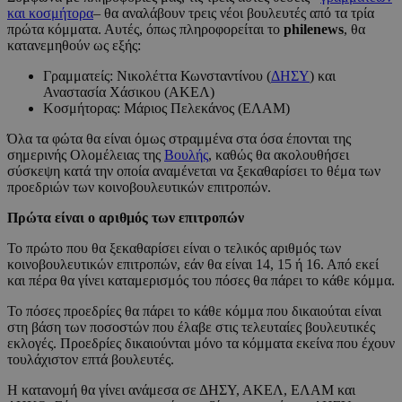
και κοσμήτορα
– θα αναλάβουν τρεις νέοι βουλευτές από τα τρία
πρώτα κόμματα. Αυτές, όπως πληροφορείται το
philenews
, θα
κατανεμηθούν ως εξής:
Γραμματείς: Νικολέττα Κωνσταντίνου (
ΔΗΣΥ
) και
Αναστασία Χάσικου (ΑΚΕΛ)
Κοσμήτορας: Μάριος Πελεκάνος (ΕΛΑΜ)
Όλα τα φώτα θα είναι όμως στραμμένα στα όσα έπονται της
σημερινής Ολομέλειας της
Βουλής
, καθώς θα ακολουθήσει
σύσκεψη κατά την οποία αναμένεται να ξεκαθαρίσει το θέμα των
προεδριών των κοινοβουλευτικών επιτροπών.
Πρώτα είναι ο αριθμός των επιτροπών
Το πρώτο που θα ξεκαθαρίσει είναι ο τελικός αριθμός των
κοινοβουλευτικών επιτροπών, εάν θα είναι 14, 15 ή 16. Από εκεί
και πέρα θα γίνει καταμερισμός του πόσες θα πάρει το κάθε κόμμα.
Το πόσες προεδρίες θα πάρει το κάθε κόμμα που δικαιούται είναι
στη βάση των ποσοστών που έλαβε στις τελευταίες βουλευτικές
εκλογές. Προεδρίες δικαιούνται μόνο τα κόμματα εκείνα που έχουν
τουλάχιστον επτά βουλευτές.
Η κατανομή θα γίνει ανάμεσα σε ΔΗΣΥ, ΑΚΕΛ, ΕΛΑΜ και