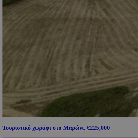
Τουριστικό χωράφι στο Μαρώνι, €225,000