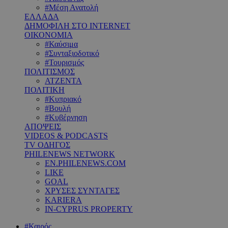
#Μέση Ανατολή
ΕΛΛΑΔΑ
ΔΗΜΟΦΙΛΗ ΣΤΟ INTERNET
ΟΙΚΟΝΟΜΙΑ
#Καύσιμα
#Συνταξιοδοτικό
#Τουρισμός
ΠΟΛΙΤΙΣΜΟΣ
ΑΤΖΕΝΤΑ
ΠΟΛΙΤΙΚΗ
#Κυπριακό
#Βουλή
#Κυβέρνηση
ΑΠΟΨΕΙΣ
VIDEOS & PODCASTS
TV ΟΔΗΓΟΣ
PHILENEWS NETWORK
EN.PHILENEWS.COM
LIKE
GOAL
ΧΡΥΣΕΣ ΣΥΝΤΑΓΕΣ
KARIERA
IN-CYPRUS PROPERTY
#Καιρός