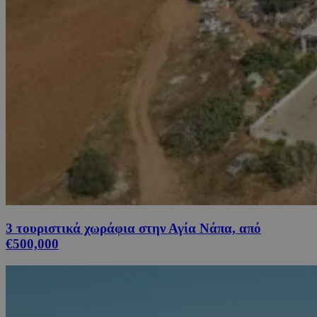
3 τουριστικά χωράφια στην Αγία Νάπα, από
€500,000