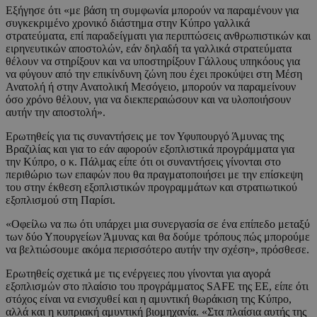
Εξήγησε ότι «με βάση τη συμφωνία μπορούν να παραμένουν για
συγκεκριμένο χρονικό διάστημα στην Κύπρο γαλλικά
στρατεύματα, επί παραδείγματι για περιπτώσεις ανθρωπιστικών και
ειρηνευτικών αποστολών, εάν δηλαδή τα γαλλικά στρατεύματα
θέλουν να στηρίξουν και να υποστηρίξουν Γάλλους υπηκόους για
να φύγουν από την επικίνδυνη ζώνη που έχει προκύψει στη Μέση
Ανατολή ή στην Ανατολική Μεσόγειο, μπορούν να παραμείνουν
όσο χρόνο θέλουν, για να διεκπεραιώσουν και να υλοποιήσουν
αυτήν την αποστολή».
Ερωτηθείς για τις συναντήσεις με τον Υφυπουργό Άμυνας της
Βραζιλίας και για το εάν αφορούν εξοπλιστικά προγράμματα για
την Κύπρο, ο κ. Πάλμας είπε ότι οι συναντήσεις γίνονται στο
περιθώριο των επαφών που θα πραγματοποιήσει με την επίσκεψη
του στην έκθεση εξοπλιστικών προγραμμάτων και στρατιωτικού
εξοπλισμού στη Παρίσι.
«Οφείλω να πω ότι υπάρχει μια συνεργασία σε ένα επίπεδο μεταξύ
των δύο Υπουργείων Άμυνας και θα δούμε τρόπους πώς μπορούμε
να βελτιώσουμε ακόμα περισσότερο αυτήν την σχέση», πρόσθεσε.
Ερωτηθείς σχετικά με τις ενέργειες που γίνονται για αγορά
εξοπλισμών στο πλαίσιο του προγράμματος SAFE της ΕΕ, είπε ότι
στόχος είναι να ενισχυθεί και η αμυντική θωράκιση της Κύπρο,
αλλά και η κυπριακή αμυντική βιομηχανία. «Στα πλαίσια αυτής της