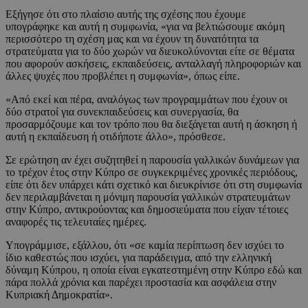
Εξήγησε ότι στο πλαίσιο αυτής της σχέσης που έχουμε
υπογράφηκε και αυτή η συμφωνία, «για να βελτιώσουμε ακόμη
περισσότερο τη σχέση μας και να έχουν τη δυνατότητα τα
στρατεύματα για το δύο χωρών να διευκολύνονται είτε σε θέματα
που αφορούν ασκήσεις, εκπαιδεύσεις, ανταλλαγή πληροφοριών και
άλλες ψυχές που προβλέπει η συμφωνία», όπως είπε.
«Από εκεί και πέρα, αναλόγως των προγραμμάτων που έχουν οι
δύο στρατοί για συνεκπαιδεύσεις και συνεργασία, θα
προσαρμόζουμε και τον τρόπο που θα διεξάγεται αυτή η άσκηση ή
αυτή η εκπαίδευση ή οτιδήποτε άλλο», πρόσθεσε.
Σε ερώτηση αν έχει συζητηθεί η παρουσία γαλλικών δυνάμεων για
το τρέχον έτος στην Κύπρο σε συγκεκριμένες χρονικές περιόδους,
είπε ότι δεν υπάρχει κάτι σχετικό και διευκρίνισε ότι στη συμφωνία
δεν περιλαμβάνεται η μόνιμη παρουσία γαλλικών στρατευμάτων
στην Κύπρο, αντικρούοντας και δημοσιεύματα που είχαν τέτοιες
αναφορές τις τελευταίες ημέρες.
Υπογράμμισε, εξάλλου, ότι «σε καμία περίπτωση δεν ισχύει το
ίδιο καθεστώς που ισχύει, για παράδειγμα, από την ελληνική
δύναμη Κύπρου, η οποία είναι εγκατεστημένη στην Κύπρο εδώ και
πάρα πολλά χρόνια και παρέχει προστασία και ασφάλεια στην
Κυπριακή Δημοκρατία».