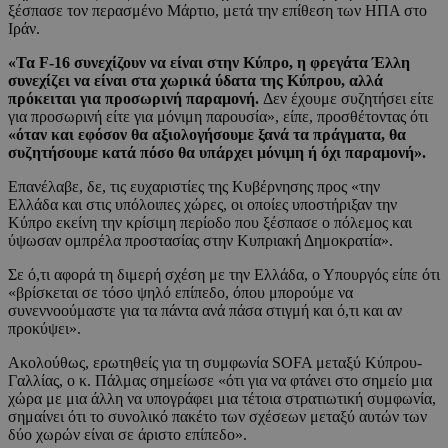
ξέσπασε τον περασμένο Μάρτιο, μετά την επίθεση των ΗΠΑ στο
Ιράν.
«Τα F-16 συνεχίζουν να είναι στην Κύπρο, η φρεγάτα Έλλη
συνεχίζει να είναι στα χωρικά ύδατα της Κύπρου, αλλά
πρόκειται για προσωρινή παραμονή.
Δεν έχουμε συζητήσει είτε
για προσωρινή είτε για μόνιμη παρουσία», είπε, προσθέτοντας ότι
«όταν και εφόσον θα αξιολογήσουμε ξανά τα πράγματα, θα
συζητήσουμε κατά πόσο θα υπάρχει μόνιμη ή όχι παραμονή».
Επανέλαβε, δε, τις ευχαριστίες της Κυβέρνησης προς «την
Ελλάδα και στις υπόλοιπες χώρες, οι οποίες υποστήριξαν την
Κύπρο εκείνη την κρίσιμη περίοδο που ξέσπασε ο πόλεμος και
ύψωσαν ομπρέλα προστασίας στην Κυπριακή Δημοκρατία».
Σε ό,τι αφορά τη διμερή σχέση με την Ελλάδα, ο Υπουργός είπε ότι
«βρίσκεται σε τόσο ψηλό επίπεδο, όπου μπορούμε να
συνεννοούμαστε για τα πάντα ανά πάσα στιγμή και ό,τι και αν
προκύψει».
Ακολούθως, ερωτηθείς για τη συμφωνία SOFA μεταξύ Κύπρου-
Γαλλίας, ο κ. Πάλμας σημείωσε «ότι για να φτάνει στο σημείο μια
χώρα με μια άλλη να υπογράφει μια τέτοια στρατιωτική συμφωνία,
σημαίνει ότι το συνολικό πακέτο των σχέσεων μεταξύ αυτών των
δύο χωρών είναι σε άριστο επίπεδο».