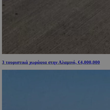
3 τουριστικά χωράφια στην Αλαμινό, €4,000,000