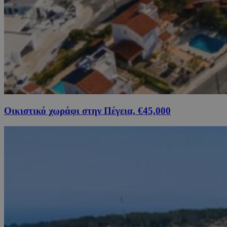
Οικιστικό χωράφι στην Πέγεια, €45,000