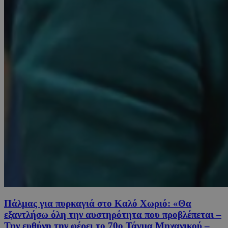
Πάλμας για πυρκαγιά στο Καλό Χωριό: «Θα
εξαντλήσω όλη την αυστηρότητα που προβλέπεται –
Την ευθύνη την φέρει το 70ο Τάγμα Μηχανικού –