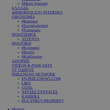
#Μέση Ανατολή
ΕΛΛΑΔΑ
ΔΗΜΟΦΙΛΗ ΣΤΟ INTERNET
ΟΙΚΟΝΟΜΙΑ
#Καύσιμα
#Συνταξιοδοτικό
#Τουρισμός
ΠΟΛΙΤΙΣΜΟΣ
ΑΤΖΕΝΤΑ
ΠΟΛΙΤΙΚΗ
#Κυπριακό
#Βουλή
#Κυβέρνηση
ΑΠΟΨΕΙΣ
VIDEOS & PODCASTS
TV ΟΔΗΓΟΣ
PHILENEWS NETWORK
EN.PHILENEWS.COM
LIKE
GOAL
ΧΡΥΣΕΣ ΣΥΝΤΑΓΕΣ
KARIERA
IN-CYPRUS PROPERTY
#Καιρός