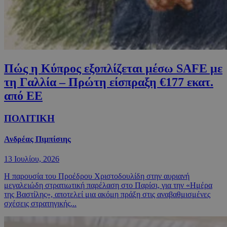
Πώς η Κύπρος εξοπλίζεται μέσω SAFE με
τη Γαλλία – Πρώτη είσπραξη €177 εκατ.
από ΕΕ
ΠΟΛΙΤΙΚΗ
Ανδρέας Πιμπίσιης
13 Ιουλίου, 2026
Η παρουσία του Προέδρου Χριστοδουλίδη στην αυριανή
μεγαλειώδη στρατιωτική παρέλαση στο Παρίσι, για την «Ημέρα
της Βαστίλης», αποτελεί μια ακόμη πράξη στις αναβαθμισμένες
σχέσεις στρατηγικής...