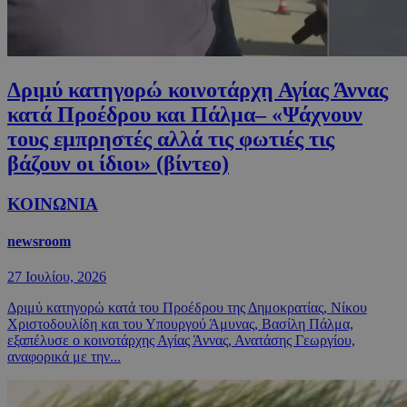
Δριμύ κατηγορώ κοινοτάρχη Αγίας Άννας
κατά Προέδρου και Πάλμα– «Ψάχνουν
τους εμπρηστές αλλά τις φωτιές τις
βάζουν οι ίδιοι» (βίντεο)
ΚΟΙΝΩΝΙΑ
newsroom
27 Ιουλίου, 2026
Δριμύ κατηγορώ κατά του Προέδρου της Δημοκρατίας, Νίκου
Χριστοδουλίδη και του Υπουργού Άμυνας, Βασίλη Πάλμα,
εξαπέλυσε ο κοινοτάρχης Αγίας Άννας, Ανατάσης Γεωργίου,
αναφορικά με την...