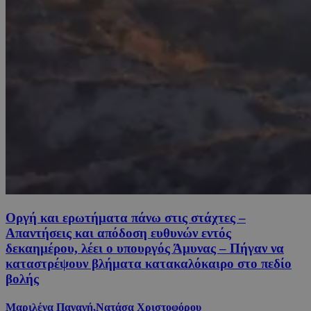
Οργή και ερωτήματα πάνω στις στάχτες –
Απαντήσεις και απόδοση ευθυνών εντός
δεκαημέρου, λέει ο υπουργός Άμυνας – Πήγαν να
καταστρέψουν βλήματα κατακαλόκαιρο στο πεδίο
βολής
Μαριλένα Παναγή,Νατάσα Χριστοφόρου