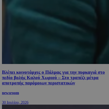
Βλέπει κοινοτάρχες ο Πάλμας για την πυρκαγιά στο
πεδίο βολής Καλού Χωριού – Στο τραπέζι μέτρα
αποτροπής παρόμοιων περιστατικών
newsroom
30 Ιουλίου, 2026