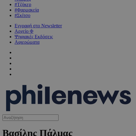
#Τζόκερ
#Φαρμακεία
#Σκίτσο
Εγγραφή στο Newsletter
Αρχείο Φ
Ψηφιακές Εκδόσεις
Αφιερώματα
Βασίλης Πάλμας