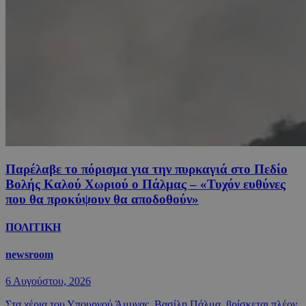
Παρέλαβε το πόρισμα για την πυρκαγιά στο Πεδίο
Βολής Καλού Χωριού ο Πάλμας – «Τυχόν ευθύνες
που θα προκύψουν θα αποδοθούν»
ΠΟΛΙΤΙΚΗ
newsroom
6 Αυγούστου, 2026
Στα χέρια του Υπουργού Άμυνας, Βασίλη Πάλμα, βρίσκεται πλέον