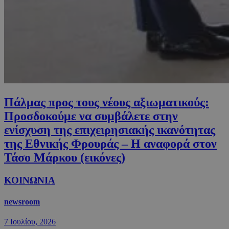
Πάλμας προς τους νέους αξιωματικούς:
Προσδοκούμε να συμβάλετε στην
ενίσχυση της επιχειρησιακής ικανότητας
της Εθνικής Φρουράς – Η αναφορά στον
Τάσο Μάρκου (εικόνες)
ΚΟΙΝΩΝΙΑ
newsroom
7 Ιουλίου, 2026