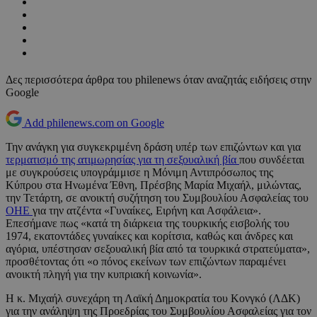
Δες περισσότερα άρθρα του philenews όταν αναζητάς ειδήσεις στην
Google
Add philenews.com on Google
Την ανάγκη για συγκεκριμένη δράση υπέρ των επιζώντων και για
τερματισμό της ατιμωρησίας για τη σεξουαλική βία
που συνδέεται
με συγκρούσεις υπογράμμισε η Μόνιμη Αντιπρόσωπος της
Κύπρου στα Ηνωμένα Έθνη, Πρέσβης Μαρία Μιχαήλ, μιλώντας,
την Τετάρτη, σε ανοικτή συζήτηση του Συμβουλίου Ασφαλείας του
ΟΗΕ
για την ατζέντα «Γυναίκες, Ειρήνη και Ασφάλεια».
Επεσήμανε πως «κατά τη διάρκεια της τουρκικής εισβολής του
1974, εκατοντάδες γυναίκες και κορίτσια, καθώς και άνδρες και
αγόρια, υπέστησαν σεξουαλική βία από τα τουρκικά στρατεύματα»,
προσθέτοντας ότι «ο πόνος εκείνων των επιζώντων παραμένει
ανοικτή πληγή για την κυπριακή κοινωνία».
Η κ. Μιχαήλ συνεχάρη τη Λαϊκή Δημοκρατία του Κονγκό (ΛΔΚ)
για την ανάληψη της Προεδρίας του Συμβουλίου Ασφαλείας για τον