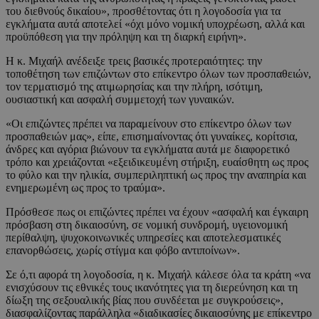
του διεθνούς δικαίου», προσθέτοντας ότι η λογοδοσία για τα
εγκλήματα αυτά αποτελεί «όχι μόνο νομική υποχρέωση, αλλά και
προϋπόθεση για την πρόληψη και τη διαρκή ειρήνη».
Η κ. Μιχαήλ ανέδειξε τρεις βασικές προτεραιότητες: την
τοποθέτηση των επιζώντων στο επίκεντρο όλων των προσπαθειών,
τον τερματισμό της ατιμωρησίας και την πλήρη, ισότιμη,
ουσιαστική και ασφαλή συμμετοχή των γυναικών.
«Οι επιζώντες πρέπει να παραμείνουν στο επίκεντρο όλων των
προσπαθειών μας», είπε, επισημαίνοντας ότι γυναίκες, κορίτσια,
άνδρες και αγόρια βιώνουν τα εγκλήματα αυτά με διαφορετικό
τρόπο και χρειάζονται «εξειδικευμένη στήριξη, ευαίσθητη ως προς
το φύλο και την ηλικία, συμπεριληπτική ως προς την αναπηρία και
ενημερωμένη ως προς το τραύμα».
Πρόσθεσε πως οι επιζώντες πρέπει να έχουν «ασφαλή και έγκαιρη
πρόσβαση στη δικαιοσύνη, σε νομική συνδρομή, υγειονομική
περίθαλψη, ψυχοκοινωνικές υπηρεσίες και αποτελεσματικές
επανορθώσεις, χωρίς στίγμα και φόβο αντιποίνων».
Σε ό,τι αφορά τη λογοδοσία, η κ. Μιχαήλ κάλεσε όλα τα κράτη «να
ενισχύσουν τις εθνικές τους ικανότητες για τη διερεύνηση και τη
δίωξη της σεξουαλικής βίας που συνδέεται με συγκρούσεις»,
διασφαλίζοντας παράλληλα «διαδικασίες δικαιοσύνης με επίκεντρο