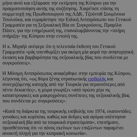
μήνα αυτό και εξέφρασε την εκτίμηση της Κύπρου για την
πραγματοποίηση αυτής της συζήτησης. Χαιρέτισε επίσης τη
συμμετοχή της Πρωθυπουργού της ΛΔΚ, Τζούντιθ Σουμίνουα
Τουλούκα, και ευχαρίστησε την Ειδική Αντιπρόσωπο του Γενικού
Γραμματέα για τη Σεξουαλική Βία σε Συγκρούσεις, Πραμίλα
Πάτεν, για την ενημέρωσή της, επαναλαμβάνοντας την «πλήρη
στήριξη» της Κύπρου στην εντολή της.
Η κ. Μιχαήλ ανέφερε ότι η τελευταία έκθεση του Γενικού
Γραμματέα «μάς υπενθυμίζει για ακόμη μία φορά την ανησυχητική
έκταση και βαρβαρότητα της σεξουαλικής βίας που συνδέεται με
συγκρούσεις».
Η Μόνιμη Αντιπρόσωπος αναφέρθηκε στην εμπειρία της Κύπρου,
λέγοντας ότι, «ως θύμα ξένης στρατιωτικής
εισβολής
και
συνεχιζόμενης κατοχής από την Τουρκία για περισσότερες από
πέντε δεκαετίες», η χώρα γνωρίζει «από πρώτο χέρι τις
καταστροφικές και μακροχρόνιες συνέπειες της σεξουαλικής βίας
που συνδέεται με συγκρούσεις».
«Κατά τη διάρκεια της τουρκικής εισβολής του 1974, εκατοντάδες
γυναίκες και κορίτσια, καθώς και άνδρες και αγόρια υπέστησαν
σεξουαλική βία από τα τουρκικά στρατεύματα», επεσήμανε,
προσθέτοντας ότι «ο πόνος εκείνων των επιζώντων παραμένει
ανοικτή πληγή για την κυπριακή κοινωνία».