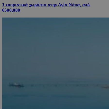
3 τουριστικά χωράφια στην Αγία Νάπα, από
€500,000