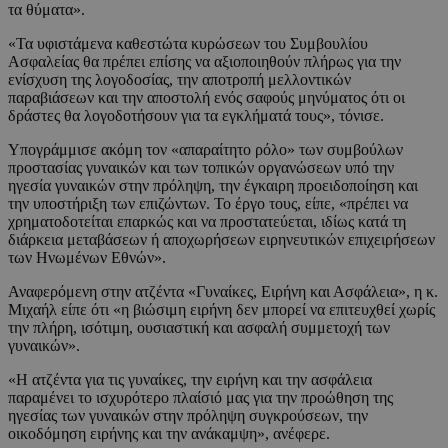
τα θύματα».
«Τα υφιστάμενα καθεστώτα κυρώσεων του Συμβουλίου
Ασφαλείας θα πρέπει επίσης να αξιοποιηθούν πλήρως για την
ενίσχυση της λογοδοσίας, την αποτροπή μελλοντικών
παραβιάσεων και την αποστολή ενός σαφούς μηνύματος ότι οι
δράστες θα λογοδοτήσουν για τα εγκλήματά τους», τόνισε.
Υπογράμμισε ακόμη τον «απαραίτητο ρόλο» των συμβούλων
προστασίας γυναικών και των τοπικών οργανώσεων υπό την
ηγεσία γυναικών στην πρόληψη, την έγκαιρη προειδοποίηση και
την υποστήριξη των επιζώντων. Το έργο τους, είπε, «πρέπει να
χρηματοδοτείται επαρκώς και να προστατεύεται, ιδίως κατά τη
διάρκεια μεταβάσεων ή αποχωρήσεων ειρηνευτικών επιχειρήσεων
των Ηνωμένων Εθνών».
Αναφερόμενη στην ατζέντα «Γυναίκες, Ειρήνη και Ασφάλεια», η κ.
Μιχαήλ είπε ότι «η βιώσιμη ειρήνη δεν μπορεί να επιτευχθεί χωρίς
την πλήρη, ισότιμη, ουσιαστική και ασφαλή συμμετοχή των
γυναικών».
«Η ατζέντα για τις γυναίκες, την ειρήνη και την ασφάλεια
παραμένει το ισχυρότερο πλαίσιό μας για την προώθηση της
ηγεσίας των γυναικών στην πρόληψη συγκρούσεων, την
οικοδόμηση ειρήνης και την ανάκαμψη», ανέφερε.