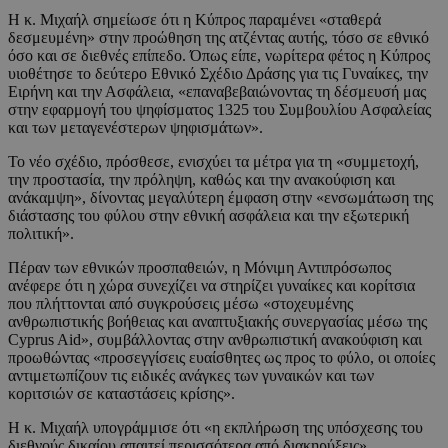
Η κ. Μιχαήλ σημείωσε ότι η Κύπρος παραμένει «σταθερά
δεσμευμένη» στην προώθηση της ατζέντας αυτής, τόσο σε εθνικό
όσο και σε διεθνές επίπεδο. Όπως είπε, νωρίτερα φέτος η Κύπρος
υιοθέτησε το δεύτερο Εθνικό Σχέδιο Δράσης για τις Γυναίκες, την
Ειρήνη και την Ασφάλεια, «επαναβεβαιώνοντας τη δέσμευσή μας
στην εφαρμογή του ψηφίσματος 1325 του Συμβουλίου Ασφαλείας
και των μεταγενέστερων ψηφισμάτων».
Το νέο σχέδιο, πρόσθεσε, ενισχύει τα μέτρα για τη «συμμετοχή,
την προστασία, την πρόληψη, καθώς και την ανακούφιση και
ανάκαμψη», δίνοντας μεγαλύτερη έμφαση στην «ενσωμάτωση της
διάστασης του φύλου στην εθνική ασφάλεια και την εξωτερική
πολιτική».
Πέραν των εθνικών προσπαθειών, η Μόνιμη Αντιπρόσωπος
ανέφερε ότι η χώρα συνεχίζει να στηρίζει γυναίκες και κορίτσια
που πλήττονται από συγκρούσεις μέσω «στοχευμένης
ανθρωπιστικής βοήθειας και αναπτυξιακής συνεργασίας μέσω της
Cyprus Aid», συμβάλλοντας στην ανθρωπιστική ανακούφιση και
προωθώντας «προσεγγίσεις ευαίσθητες ως προς το φύλο, οι οποίες
αντιμετωπίζουν τις ειδικές ανάγκες των γυναικών και των
κοριτσιών σε καταστάσεις κρίσης».
Η κ. Μιχαήλ υπογράμμισε ότι «η εκπλήρωση της υπόσχεσης του
διεθνούς δικαίου απαιτεί περισσότερα από διακηρύξεις».