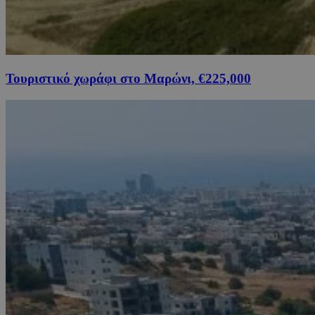
Τουριστικό χωράφι στο Μαρώνι, €225,000