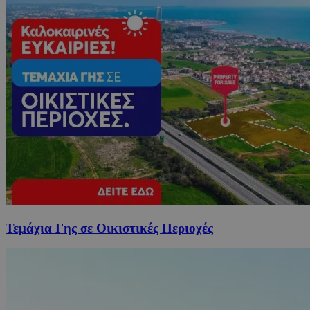
Τεμάχια Γης σε Οικιστικές Περιοχές