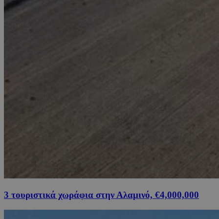
3 τουριστικά χωράφια στην Αλαμινό, €4,000,000