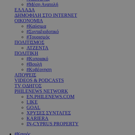
#Μέση Ανατολή
ΕΛΛΑΔΑ
ΔΗΜΟΦΙΛΗ ΣΤΟ INTERNET
ΟΙΚΟΝΟΜΙΑ
#Καύσιμα
#Συνταξιοδοτικό
#Τουρισμός
ΠΟΛΙΤΙΣΜΟΣ
ΑΤΖΕΝΤΑ
ΠΟΛΙΤΙΚΗ
#Κυπριακό
#Βουλή
#Κυβέρνηση
ΑΠΟΨΕΙΣ
VIDEOS & PODCASTS
TV ΟΔΗΓΟΣ
PHILENEWS NETWORK
EN.PHILENEWS.COM
LIKE
GOAL
ΧΡΥΣΕΣ ΣΥΝΤΑΓΕΣ
KARIERA
IN-CYPRUS PROPERTY
#Καιρός