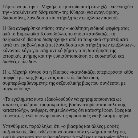
Σύμφωνα με την κ. Μιχαήλ, η εμπειρία αυτή συνεχίζει να ενισχύει
την «αταλάντευτη δέσμευση» της Κύπρου για αναγνώριση,
δικαιοσύνη, λογοδοσία και στήριξη των επιζώντων παντού.
Η ίδια αναφέρθηκε επίσης στην «υιοθέτηση ειδικού ψηφίσματος
από το Ευρωπαϊκό Κοινοβούλιο, το οποίο καταδικάζει τη
σεξουαλική βία που διαπράχθηκε από τα τουρκικά στρατεύματα
κατά την εισβολή και ζητεί λογοδοσία και στήριξη των επιζώντων»,
κάνοντας λόγο για «σημαντικό βήμα για τη διατήρηση της
ιστορικής μνήμης και την ευαισθητοποίηση σε ευρωπαϊκό και
διεθνές επίπεδο».
Η κ. Μιχαήλ τόνισε ότι η Κύπρος «καταδικάζει απερίφραστα κάθε
μορφή έμφυλης βίας, εντός και εκτός διαδικτύου,
συμπεριλαμβανομένης της σεξουαλικής βίας που συνδέεται με
συγκρούσεις».
«Τα εγκλήματα αυτά εξακολουθούν να χρησιμοποιούνται ως
τακτικές πολέμου, τρομοκρατίας, βασανιστηρίων και πολιτικής
καταστολής», ανέφερε, σημειώνοντας ότι καταστρέφουν ζωές και
κοινότητες, ενώ υπονομεύουν τις προοπτικές για βιώσιμη ειρήνη.
Υπενθύμισε, παράλληλα, ότι «ο βιασμός και άλλες μορφές
σεξουαλικής βίας ενδέχεται να συνιστούν εγκλήματα πολέμου,
εγκλήματα κατά της ανθρωπότητας ή πράξεις γενοκτονίας βάσει