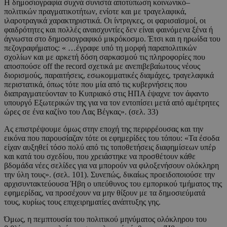
Η δημοσιογραφία συχνά συνιστά αποτύπωση κοινωνικό–
πολιτικών πραγματικοτήτων, ενίοτε και με τραγελαφικά,
ιλαροτραγικά χαρακτηριστικά. Οι ίντριγκες, οι φαρισαϊσμοί, οι
φαιδρότητες και πολλές αναισχυντίες δεν είναι φαινόμενα ξένα ή
άγνωστα στο δημοσιογραφικό μικρόκοσμο. Έτσι και η ηρωίδα του
πεζογραφήματος: « …έγραφε υπό τη μορφή παραπολιτικών
σχολίων και με αρκετή δόση σαρκασμού τις πληροφορίες που
αποσπούσε off the record σχετικά με ανεπιβεβαίωτους νέους
διορισμούς, παραιτήσεις, εσωκομματικές διαμάχες, τραγελαφικά
περιστατικά, όπως τότε που μία από τις κυβερνήσεις που
διαπραγματεύονταν το Κυπριακό στις ΗΠΑ έψαχνε τον άφαντο
υπουργό Εξωτερικών της για να τον εντοπίσει μετά από αμέτρητες
ώρες σε ένα καζίνο του Λας Βέγκας». (σελ. 33)
Ας επιστρέψουμε όμως στην εποχή της περιρρέουσας και την
εικόνα που παρουσίαζαν τότε οι εφημερίδες του τόπου: «Τα έσοδα
είχαν αυξηθεί τόσο πολύ από τις τοποθετήσεις διαφημίσεων υπέρ
και κατά του σχεδίου, που χρειάστηκε να προσθέτουν κάθε
βδομάδα νέες σελίδες για να μπορούν να φιλοξενήσουν ολόκληρη
την ύλη τους». (σελ. 101). Συνεπώς, δικαίως προειδοποιούσε την
αρχισυντακτεύουσα Ήβη ο υπεύθυνος του εμπορικού τμήματος της
εφημερίδας, να προσέχουν να μην θίξουν με τα δημοσιεύματά
τους, κυρίως τους επιχειρηματίες ανάπτυξης γης.
Όμως, η πεμπτουσία του πολιτικού μηνύματος ολόκληρου του