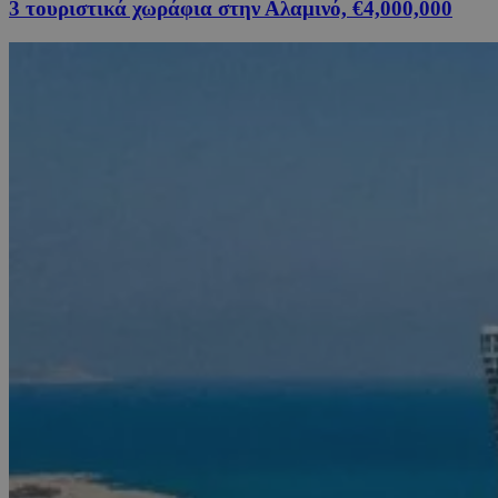
3 τουριστικά χωράφια στην Αλαμινό, €4,000,000