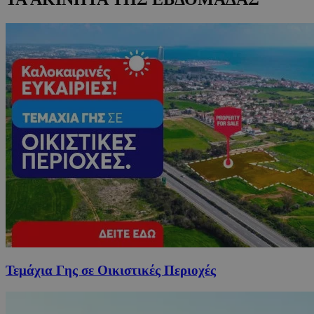
Τεμάχια Γης σε Οικιστικές Περιοχές