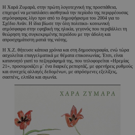
Η Χαρά Ζυμαρά, στην πρώτη λογοτεχνική της προσπάθεια,
επιχειρεί να μεταπλάσει αισθητικά την περίοδο της περιρρέουσας
ατμόσφαιρας λίγο πριν από το δημοψήφισμα του 2004 για το
Σχέδιο Ανάν. Η ίδια βίωσε την όλη πολιτικο- κοινωνική
ατμόσφαιρα στην εφηβική της ηλικία, γεγονός που περιβάλλει τη
θεώρηση της συγκεκριμένης περιόδου με την άδολη και
απροσχημάτιστη ματιά της νιότης.
Η Χ.Ζ. θήτευσε κάποια χρόνια και στη δημοσιογραφία, ενώ τώρα
ασχολείται επαγγελματικά με θέματα επικοινωνίας. Έτσι, είναι
κατανοητό γιατί το πεζογράφημά της, που τιτλοφορείται «Ηρεμίας
21», προσομοιάζει μ΄ ένα διαρκές ρεπορτάζ, με φρενήρεις ρυθμούς
και συνεχείς αλλαγές δεδομένων, με απρόσμενες εξελίξεις,
σασπένς, ελπίδα και αγωνία.