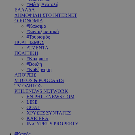
#Μέση Ανατολή
ΕΛΛΑΔΑ
ΔΗΜΟΦΙΛΗ ΣΤΟ INTERNET
ΟΙΚΟΝΟΜΙΑ
#Καύσιμα
#Συνταξιοδοτικό
#Τουρισμός
ΠΟΛΙΤΙΣΜΟΣ
ΑΤΖΕΝΤΑ
ΠΟΛΙΤΙΚΗ
#Κυπριακό
#Βουλή
#Κυβέρνηση
ΑΠΟΨΕΙΣ
VIDEOS & PODCASTS
TV ΟΔΗΓΟΣ
PHILENEWS NETWORK
EN.PHILENEWS.COM
LIKE
GOAL
ΧΡΥΣΕΣ ΣΥΝΤΑΓΕΣ
KARIERA
IN-CYPRUS PROPERTY
#Καιρός