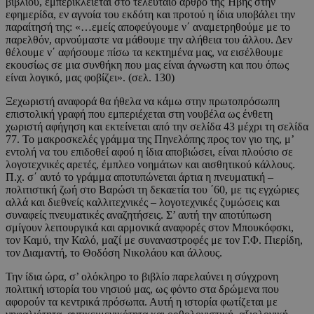
βιβλίου, εμπερικλείεται στο τελευταίο άρθρο της Ήβης στην
εφημερίδα, εν αγνοία του εκδότη και προτού η ίδια υποβάλει την
παραίτησή της: «…εμείς αποφεύγουμε ν΄ αναμετρηθούμε με το
παρελθόν, αρνούμαστε να μάθουμε την αλήθεια του άλλου. Δεν
θέλουμε ν΄ αφήσουμε πίσω τα κεκτημένα μας, να εισέλθουμε
εκουσίως σε μια συνθήκη που μας είναι άγνωστη και που όπως
είναι λογικό, μας φοβίζει». (σελ. 130)
Ξεχωριστή αναφορά θα ήθελα να κάμω στην πρωτοπρόσωπη
επιστολική γραφή που εμπεριέχεται στη νουβέλα ως ένθετη
χωριστή αφήγηση και εκτείνεται από την σελίδα 43 μέχρι τη σελίδα
77. Το μακροσκελές γράμμα της Πηνελόπης προς τον γιο της, μ’
εντολή να του επιδοθεί αφού η ίδια αποβιώσει, είναι πλούσιο σε
λογοτεχνικές αρετές, έμπλεο νοημάτων και αισθητικού κάλλους.
Π.χ. σ΄ αυτό το γράμμα αποτυπώνεται άρτια η πνευματική –
πολιτιστική ζωή στο Βαρώσι τη δεκαετία του ΄60, με τις εγχώριες
αλλά και διεθνείς καλλιτεχνικές – λογοτεχνικές ζυμώσεις και
συναφείς πνευματικές αναζητήσεις. Σ’ αυτή την αποτύπωση
σμίγουν λειτουργικά και αρμονικά αναφορές στον Μπουκόφσκι,
τον Καμύ, την Καλό, μαζί με συναναστροφές με τον Γ.Φ. Πιερίδη,
τον Διαμαντή, το Θοδόση Νικολάου και άλλους.
Την ίδια ώρα, σ’ ολόκληρο το βιβλίο παρελαύνει η σύγχρονη
πολιτική ιστορία του νησιού μας, ως φόντο στα δρώμενα που
αφορούν τα κεντρικά πρόσωπα. Αυτή η ιστορία φωτίζεται με