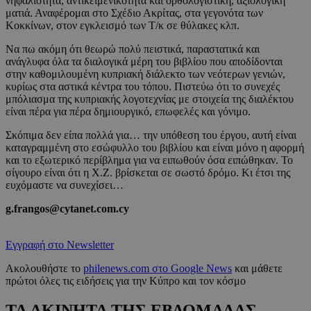
νηφαλιότητα, αντικειμενικότητα και ορθολογιστική, αξιολογική
ματιά. Αναφέρομαι στο Σχέδιο Ακρίτας, στα γεγονότα των
Κοκκίνων, στον εγκλεισμό των Τ/κ σε θύλακες κλπ.
Να πω ακόμη ότι θεωρώ πολύ πειστικά, παραστατικά και
ανάγλυφα όλα τα διαλογικά μέρη του βιβλίου που αποδίδονται
στην καθομιλουμένη κυπριακή διάλεκτο των νεότερων γενιών,
κυρίως στα αστικά κέντρα του τόπου. Πιστεύω ότι το συνεχές
μπόλιασμα της κυπριακής λογοτεχνίας με στοιχεία της διαλέκτου
είναι πέρα για πέρα δημιουργικό, επωφελές και γόνιμο.
Σκόπιμα δεν είπα πολλά για… την υπόθεση του έργου, αυτή είναι
καταγραμμένη στο εσώφυλλο του βιβλίου και είναι μόνο η αφορμή
και το εξωτερικό περίβλημα για να ειπωθούν όσα ειπώθηκαν. Το
σίγουρο είναι ότι η Χ.Ζ. βρίσκεται σε σωστό δρόμο. Κι έτσι της
ευχόμαστε να συνεχίσει…
g.frangos@cytanet.com.cy
Εγγραφή στο Newsletter
Ακολουθήστε το
philenews.com στο Google News
και μάθετε
πρώτοι όλες τις ειδήσεις για την Κύπρο και τον κόσμο
ΤΑ ΑΚΙΝΗΤΑ ΤΗΣ ΕΒΔΟΜΑΔΑΣ