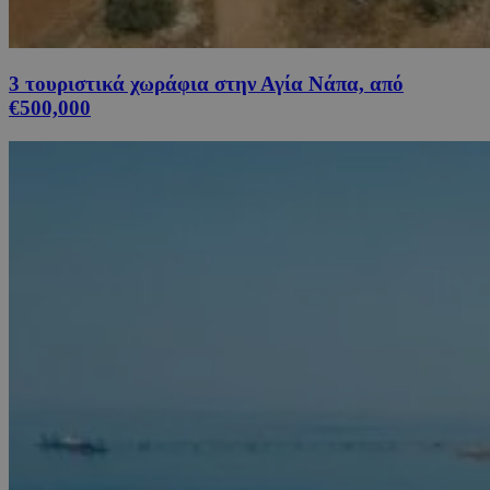
3 τουριστικά χωράφια στην Αγία Νάπα, από
€500,000