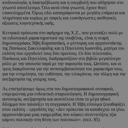
κινδυνολογία, η διαστρέβλωση και η υπερβολή που οδήγησαν στο
γνωστό αποτέλεσμα. Όλα αυτά είναι γνωστά, έχουν θιγεί
επανειλημμένα. Όμως εδώ καταγράφονται με μεγάλη επάρκεια και
πληρότητα και κυρίως με σαφείς και ευανάγνωστες αισθητικές
αξιώσεις λογοτεχνικής υφής.
Κεντρικά πρόσωπα στο αφήγημα της Χ.Ζ., που γειτνιάζει πολύ με
τα ειδολογικά χαρακτηριστικά της νουβέλας, είναι η νεαρή
δημοσιογράφος Ήβη Καραπατάκη, ο μέντορας και αρχισυντάκτης
της Πανίκκος Σακελλαρίδης και η Πηνελόπη Ιωαννίδη, μητέρα του
εκδότη που εργοδοτεί τους δύο πρώτους. Οι δύο τελευταίοι,
Πανίκκος και Πηνελόπη, διαδραματίζουν στο βιβλίο μεγαλύτερο
ρόλο με την απουσία παρά με την παρουσία τους. Ωστόσο, και οι
τρεις διακρίνονται για την αντισυμβατικότητα του χαρακτήρα τους,
για την εντιμότητα, την ευθύτητα, την ειλικρίνεια, την τόλμη και την
ανεξαρτησία της γνώμης τους.
Ας επιστρέψουμε όμως στα του δημοσιογραφικού συναφιού,
επιχειρώντας μια ενδεικτική σταχυολόγηση. Η δημοσιογραφική
αυτονομία, ανεξαρτησία και αυτοτέλεια είναι το μέγα ηθικό
δίλημμα που ταλανίζει τη συγγραφέα. Η Ήβη εύτολμα ξεκαθαρίζει
στον εκδότη – εργοδότη της: «Δεν πρόκειται να καταδεχτώ να γίνω
αρχισυντάκτρια μιας εφημερίδας που κόφκει συνεντεύξεις τζαι
κάμνει πολιτικήν στη θέση των πολιτικών». (σελ. 85)