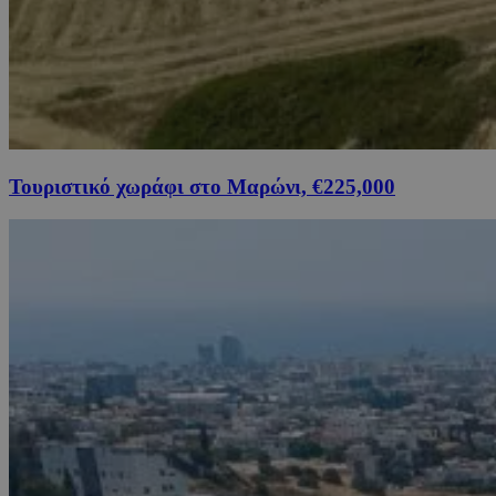
Τουριστικό χωράφι στο Μαρώνι, €225,000