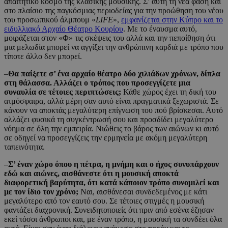
απαιτητικό κόσμο της κλασικής μουσικής. Σ’ αυτή τη νέα φάση και
στο πλαίσιο της παγκόσμιας περιοδείας για την προώθηση του νέου
του προσωπικού άλμπουμ «
LIFE
»,
εμφανίζεται στην Κύπρο και το
ειδυλλιακό Αρχαίο Θέατρο Κουρίου
. Με το έναυσμα αυτό,
μοιράζεται στον «Φ» τις σκέψεις του αλλά και την πεποίθηση ότι
μια μελωδία μπορεί να αγγίξει την ανθρώπινη καρδιά με τρόπο που
τίποτε άλλο δεν μπορεί.
–
Θα παίξετε σ’ ένα αρχαίο θέατρο δύο χιλιάδων χρόνων, δίπλα
στη θάλασσα. Αλλάζει ο τρόπος που προσεγγίζετε μια
συναυλία σε τέτοιες περιπτώσεις;
Κάθε χώρος έχει τη δική του
ατμόσφαιρα, αλλά μέρη σαν αυτό είναι πραγματικά ξεχωριστά. Σε
κάνουν να αποκτάς μεγαλύτερη επίγνωση του πού βρίσκεσαι. Αυτό
αλλάζει φυσικά τη συγκέντρωσή σου και προσδίδει μεγαλύτερο
νόημα σε όλη την εμπειρία. Νιώθεις το βάρος των αιώνων κι αυτό
σε οδηγεί να προσεγγίζεις την ερμηνεία με ακόμη μεγαλύτερη
ταπεινότητα.
–
Σ’ έναν χώρο όπου η πέτρα, η μνήμη και ο ήχος συνυπάρχουν
εδώ και αιώνες, αισθάνεστε ότι η μουσική αποκτά
διαφορετική βαρύτητα, ότι κατά κάποιον τρόπο συνομιλεί και
με τον ίδιο τον χρόνο;
Ναι, αισθάνεσαι συνδεδεμένος με κάτι
μεγαλύτερο από τον εαυτό σου. Σε τέτοιες στιγμές η μουσική
φαντάζει διαχρονική. Συνειδητοποιείς ότι πριν από εσένα έζησαν
εκεί τόσοι άνθρωποι και, με έναν τρόπο, η μουσική τα συνδέει όλα