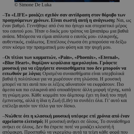
© Simone De Luka
–
Το «LIFE» μοιάζει σχεδόν σαν αντίδραση στον θόρυβο των
προηγούμενων χρόνων. Είναι σωστή αυτή η ανάγνωση;
Ναι, ως
έναν βαθμό. Γεννήθηκε από ένα πιο ήσυχο και στοχαστικό μέρος
του εαυτού μου. Ήταν ο δικός μου τρόπος να ξαναπάρω μια βαθιά
ανάσα. Μπόρεσα να είμαι απόλυτα ο εαυτός μου- ειλικρινής,
αυθεντικός, ευάλωτος. Επιτέλους ένιωσα ότι μπορούσα να δείξω
στον κόσμο την πραγματική μου φύση και την ψυχή μου.
–
Οι τίτλοι των κομματιών, «Pain», «Phoenix», «Eternal»,
«Blue Heart», θυμίζουν κεφάλαια ημερολογίου. Γράφετε
μουσική για να εξηγήσετε συναισθήματα που δεν μπορούν να
ειπωθούν με λόγια;
Ορισμένα συναισθήματα είναι υπερβολικά
βαθιά ή πολύπλοκα για να χωρέσουν στη γλώσσα. Η μουσική
μπορεί να πει αυτά που οι λέξεις αδυνατούν να εκφράσουν. Πιο
άμεσα και πιο ειλικρινά από οποιαδήποτε άλλη μορφή τέχνης, κατά
τη γνώμη μου. Κάθε κομμάτι του άλμπουμ έχει τη δική του πηγή
έμπνευσης, αλλά η ίδια η Ζωή (Life) τα συνδέει όλα. Γι’ αυτό και
επέλεξα αυτόν τον τίτλο για τον δίσκο.
–
Νιώθετε ότι η κλασική μουσική υπέφερε επί χρόνια από έναν
αχρείαστο ελιτισμό;
Η μουσική ανήκει σε όλους. Το συναίσθημα
ανήκει σε όλους. Δεν θα έπρεπε ποτέ να μοιάζει κλειστή ή
απόμακρη. Προσπαθώ να γκρεμίσω αυτά τα τείχη κάθε φορά που