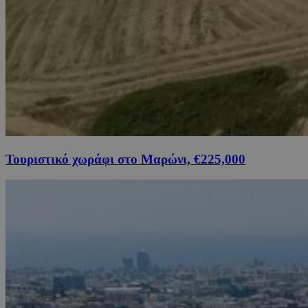
Τουριστικό χωράφι στο Μαρώνι, €225,000