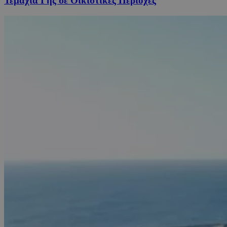
Τεμάχια Γης σε Οικιστικές Περιοχές