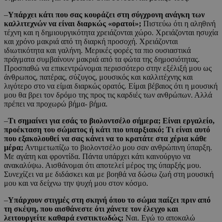
–
Υπάρχει κάτι που σας κουράζει στη σύγχρονη ανάγκη των
καλλιτεχνών να είναι διαρκώς «ορατοί»;
Πιστεύω ότι η αληθινή
τέχνη και η δημιουργικότητα χρειάζονται χώρο. Χρειάζονται ησυχία
και χρόνο μακριά από τη διαρκή προσοχή. Χρειάζονται
ιδιωτικότητα και γαλήνη. Μερικές φορές τα πιο ουσιαστικά
πράγματα συμβαίνουν μακριά από τα φώτα της δημοσιότητας.
Προσπαθώ να επικεντρώνομαι περισσότερο στην εξέλιξή μου ως
άνθρωπος, πατέρας, σύζυγος, μουσικός και καλλιτέχνης και
λιγότερο στο να είμαι διαρκώς ορατός. Είμαι βέβαιος ότι η μουσική
μου θα βρει τον δρόμο της προς τις καρδιές των ανθρώπων. Αλλά
πρέπει να προχωρώ βήμα- βήμα.
–
Τι σημαίνει για εσάς το βιολοντσέλο σήμερα; Είναι εργαλείο,
προέκταση του σώματος ή κάτι πιο υπαρξιακό; Τι είναι αυτό
που εξακολουθεί να σας κάνει να το κρατάτε στα χέρια κάθε
μέρα;
Αντιμετωπίζω το βιολοντσέλο μου σαν ανθρώπινη ύπαρξη.
Με αγάπη και φροντίδα. Πάντα υπάρχει κάτι καινούργιο να
ανακαλύψω. Αισθάνομαι ότι αποτελεί μέρος της ύπαρξής μου.
Συνεχίζει να με διδάσκει και με βοηθά να δώσω ζωή στη μουσική
μου και να δείχνω την ψυχή μου στον κόσμο.
–
Υπάρχουν στιγμές στη σκηνή όπου το σώμα παίζει πριν από
τη σκέψη, που αισθάνεστε ότι χάνετε τον έλεγχο και
λειτουργείτε καθαρά ενστικτωδώς;
Ναι. Εγώ το αποκαλώ