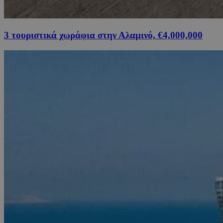
3 τουριστικά χωράφια στην Αλαμινό, €4,000,000