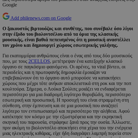
Google
Add philenews.com on Google
Ο ξακουστός βιρτουόζος και συνθέτης, που συνέβαλε όσο λίγοι
στην έξοδο του βιολοντσέλου από τα όρια της κλασικής
μουσικής, είναι βαθιά πεπεισμένος ότι η μουσική αναστέλλει
τον χρόνο και δημιουργεί χώρους εσωτερικής γαλήνης.
Για εκατομμύρια ανθρώπους είναι ο ένας από τους δύο μουσικούς
που, με τους
2CELLOS
, μετέτρεψαν ένα κατεξοχήν κλασικό
όργανο σε παγκόσμιο φαινόμενο. Οι αρένες, τα viral βίντεο, οι
περιοδείες και η πρωτοφανής δημοφιλία έμοιαζαν να
επιβεβαιώνουν ότι το όργανο αυτό μπορούσε να κατακτήσει
χώρους που μέχρι τότε ανήκαν αποκλειστικά στη ροκ και την ποπ
κουλτούρα. Σήμερα, ο Λούκα Σούλιτς μοιάζει να ενδιαφέρεται
περισσότερο για μια διαδρομή λιγότερο θορυβώδη, περισσότερο
εσωτερική και προσωπική. Η προσοχή του είναι στραμμένη στη
σύνθεση, στην έμπνευση και σε μια μουσική που αναζητεί
λιγότερο τον εντυπωσιασμό και περισσότερο την αλήθεια. Αφού
κατέκτησε τον κόσμο με την εξωστρέφεια και την εκρηκτική
σκηνική του παρουσία, στράφηκε ξανά προς την ουσία. Άλλωστε,
πριν ακόμη το βιολοντσέλο αποκτήσει στα χέρια του την ενέργεια
μιας ηλεκτρικής κιθάρας, είχε ήδη διαγράψει λαμπρή πορεία στον