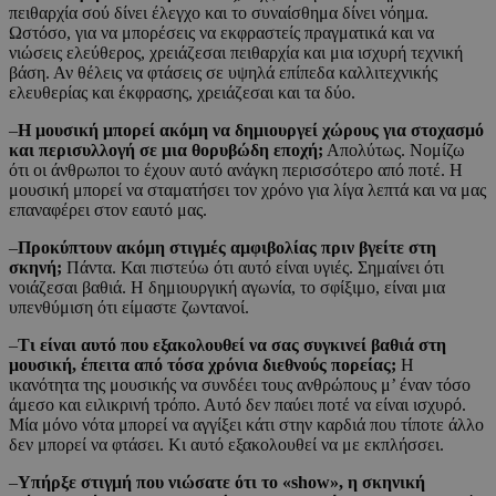
πειθαρχία σού δίνει έλεγχο και το συναίσθημα δίνει νόημα.
Ωστόσο, για να μπορέσεις να εκφραστείς πραγματικά και να
νιώσεις ελεύθερος, χρειάζεσαι πειθαρχία και μια ισχυρή τεχνική
βάση. Αν θέλεις να φτάσεις σε υψηλά επίπεδα καλλιτεχνικής
ελευθερίας και έκφρασης, χρειάζεσαι και τα δύο.
–
Η μουσική μπορεί ακόμη να δημιουργεί χώρους για στοχασμό
και περισυλλογή σε μια θορυβώδη εποχή;
Απολύτως. Νομίζω
ότι οι άνθρωποι το έχουν αυτό ανάγκη περισσότερο από ποτέ. Η
μουσική μπορεί να σταματήσει τον χρόνο για λίγα λεπτά και να μας
επαναφέρει στον εαυτό μας.
–
Προκύπτουν ακόμη στιγμές αμφιβολίας πριν βγείτε στη
σκηνή;
Πάντα. Και πιστεύω ότι αυτό είναι υγιές. Σημαίνει ότι
νοιάζεσαι βαθιά. Η δημιουργική αγωνία, το σφίξιμο, είναι μια
υπενθύμιση ότι είμαστε ζωντανοί.
–
Τι είναι αυτό που εξακολουθεί να σας συγκινεί βαθιά στη
μουσική, έπειτα από τόσα χρόνια διεθνούς πορείας;
Η
ικανότητα της μουσικής να συνδέει τους ανθρώπους μ’ έναν τόσο
άμεσο και ειλικρινή τρόπο. Αυτό δεν παύει ποτέ να είναι ισχυρό.
Μία μόνο νότα μπορεί να αγγίξει κάτι στην καρδιά που τίποτε άλλο
δεν μπορεί να φτάσει. Κι αυτό εξακολουθεί να με εκπλήσσει.
–
Υπήρξε στιγμή που νιώσατε ότι το «show», η σκηνική