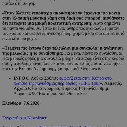
πατάω στη σκηνή.
–
Όταν βλέπετε νεαρότερα ακροατήρια να έρχονται πιο κοντά
στην κλασική μουσική χάρη στη δική σας επιρροή, αισθάνεστε
ότι πετύχατε μια μικρή πολιτιστική ανατροπή;
Αυτό σημαίνει
τα πάντα για μένα. Αν έστω κι ένας άνθρωπος ανακαλύψει αυτόν
τον κόσμο και νιώσει έμπνευση ή παρηγοριά μέσα από αυτόν, αυτό
είναι κάτι υπέροχο.
–
Τι μένει πιο έντονο όταν τελειώνει μια συναυλία: η ανάμνηση
της μελωδίας ή το συναίσθημα;
Για μένα, πάντα το συναίσθημα.
Και μερικές φορές μια συναυλία μπορεί να παραμείνει στην καρδιά
σου για πολλά χρόνια, ίσως και για πάντα. Ελπίζω αυτό να συμβεί
και στην Κύπρο. Ας δημιουργήσουμε μαζί λίγη μαγεία.
INFO
O Λούκα Σούλιτς
εμφανίζεται στην Κύπρο στο
πλαίσιο της παγκόσμιας περιοδείας «LIFE Tour»
. Λεμεσός,
Αρχαίο Θέατρο Κουρίου, Κυριακή 14 Ιουνίου, 8μ.μ.
Διάρκεια: 90’ Εισιτήρια: SoldOut Tickets
Ελεύθερα, 7.6.2026
Εγγραφή στο Newsletter