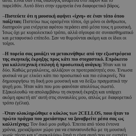
αυτά. Είναι σαν ένας διάλογος ανάμεσα στο παρόν και το
παρελθόν. Αυτό δίνει στην ερμηνεία ένα διαφορετικό βάρος.
–
Πιστεύετε ότι η μουσική αφήνει «ίχνη» σε έναν τόπο όπου
παίζεται;
Πιστεύω πως ορισμένοι τόποι, όχι μόνο οι άνθρωποι,
διατηρούν μια ενέργεια αφότου περάσει από μέσα τους η μουσική.
Ίσως όχι με κυριολεκτικό τρόπο, αλλά σίγουρα σε συναισθηματικό
και μεταφυσικό επίπεδο. Σαν να θυμούνται ακόμη και οι ίδιοι οι
τοίχοι.
–
Η πορεία σας μοιάζει να μετακινήθηκε από την εξωστρέφεια
της σκηνικής έκρηξης προς κάτι πιο στοχαστικό. Επρόκειτο
για καλλιτεχνική επιλογή ή προσωπική ανάγκη;
Ήταν και τα
δύο. Καθώς μεγαλώνεις, αλλάζουν οι προτεραιότητές σου. Ένιωσα
φυσικά να με ελκύει κάτι πιο προσωπικό και πιο ειλικρινές. Να
δημιουργήσω τη δική μου μουσική και να δείξω πραγματικά την
ψυχή μου. Ήταν κάτι που μου φαινόταν απολύτως σωστό.
Εξακολουθώ να απολαμβάνω τη σκηνική έκρηξη και υπάρχει
ακόμη αρκετή απ’ αυτή στις συναυλίες μου, απλώς με διαφορετικό
τρόπο (γέλια).
–
Όταν ολοκληρώθηκε ο κύκλος των 2CELLOS, ποιο ήταν το
πρώτο πράγμα που χρειάστηκε να ξαναβρείτε μέσα σας ως
καλλιτέχνης;
Τον δικό μου ρυθμό. Έπειτα από τόσα έντονα
χρόνια, χρειαζόμουν χώρο για να επανασυνδεθώ με τη μουσική
χωρίς πίεση και ν’ ανακαλύψω ξανά τι είναι αυτό που με εμπνέει