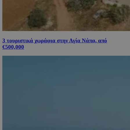
3 τουριστικά χωράφια στην Αγία Νάπα, από
€500,000