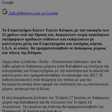
Google
Add philenews.com on Google
Το Επιμελητήριο Καλών Τεχνών Κύπρου, με την ευκαιρία των
55 χρόνων από την ίδρυση του, διοργανώνει σειρά παγκύπριων
πολύμορφων ομαδικών εκθέσεων και εκδηλώσεων με
καλλιτέχνες μέλη του Επιμελητηρίου και κατόχους κάρτας
I.A.A. οι οποίες θα πραγματοποιηθούν σε διάφορους χώρους
και πόλεις της Κύπρου.
Αρχή κάνει η έκθεση «Τοπίο – Πολιτιστικοί διάλογοι» που θα
λάβει χώρα σε διάφορους χώρους στην Καλαβασό ως συνέχεια της
συνεργασίας του Επιμελητηρίου με την κοινότητα και τη φιλοξενία
καλλιτεχνών που πραγματοποιήθηκε το καλοκαίρι του 2017. Η
έκθεση αποσκοπεί στην θεώρηση του τοπίου με μια πιο
διευρυμένη οπτική όσον αφορά την υπόσταση του ως πολιτιστικού
χώρου, αντικειμένου ή άλλου.
Η όλη διοργάνωση ξεκίνησε την Τετάρτη 17 Ιουλίου σε διάφορους
χώρου της Καλαβασού και θα τελειώσει την Τετάρτη 14
Αυγούστου. Τα εγκαίνια της έκθεσης θα πραγματοποιηθούν την
Παρασκευή 26 Ιουλίου και ώρα 4μ.μ.