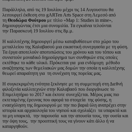
Παράλληλα, από τις 19 Ιουλίου μέχρι τις 14 Αυγουστου θα
λειτουργεί έκθεση στο gARTen Arts Space στη Λεμεσό από
τη
Θεοδώρα Φούτρου
με τίτλο «Map 1: Studies in mine»,
δημιουργώντας έτσι μια συνομιλία. Τα εγκαίνια τελούνται
την Παρασκευή 19 Ιουλίου στις 8μ.μ.
Η καλλιτέχνης δημιουργεί μέσω καταβυθίσεων στο χώρο του
μεταλλείου της Καλαβασού μια εικαστική συνεργασία με τη φύση.
Τα έργα αποτελούν αποτυπώσεις του χρόνου και του τόπου και
συνιστούν μοναδικό δημιούργημα των συνθηκών στις οποίες
εκτέθηκε το κάθε υλικό. Πρόκειται για μια ενδόμυχη μέθοδο
αναζήτησης των θεμελιακών μας δομών την οποία η καλλιτέχνης
θεωρεί απαραίτητη για τη συνέχιση της πορείας μας.
Η συγκεκριμένη ενότητα ξεκίνησε με τη συμμετοχή στη Διεθνή
φιλοξενία καλλιτεχνών στην Καλαβασό που διοργάνωσε το
Επιμελητήριο το 2017 και έκτοτε συνεχίζεται. Μέρος μιας πιο
εκτεταμένης έρευνας που αφορά τα στοιχεία της φύσης, η
ενασχόληση της δημιουργού με την πιο βαριά ύλη ανατρέχει στην
ιστορία και αρχαιολογία του νησιού και σχολιάζει τα υπαρκτά και
τα μη υπαρκτά, την παρουσία και την απουσία τους, την ουσία και
την όψη τους, την προοπτική τους να γίνουν κάτι άλλο ή να
καταργηθούν.