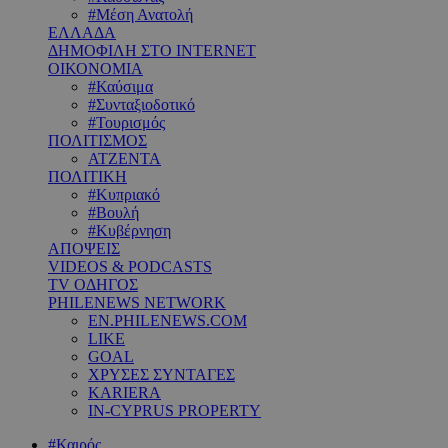
#Μέση Ανατολή
ΕΛΛΑΔΑ
ΔΗΜΟΦΙΛΗ ΣΤΟ INTERNET
ΟΙΚΟΝΟΜΙΑ
#Καύσιμα
#Συνταξιοδοτικό
#Τουρισμός
ΠΟΛΙΤΙΣΜΟΣ
ΑΤΖΕΝΤΑ
ΠΟΛΙΤΙΚΗ
#Κυπριακό
#Βουλή
#Κυβέρνηση
ΑΠΟΨΕΙΣ
VIDEOS & PODCASTS
TV ΟΔΗΓΟΣ
PHILENEWS NETWORK
EN.PHILENEWS.COM
LIKE
GOAL
ΧΡΥΣΕΣ ΣΥΝΤΑΓΕΣ
KARIERA
IN-CYPRUS PROPERTY
#Καιρός