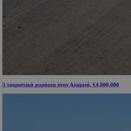
3 τουριστικά χωράφια στην Αλαμινό, €4,000,000