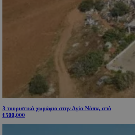
3 τουριστικά χωράφια στην Αγία Νάπα, από
€500,000