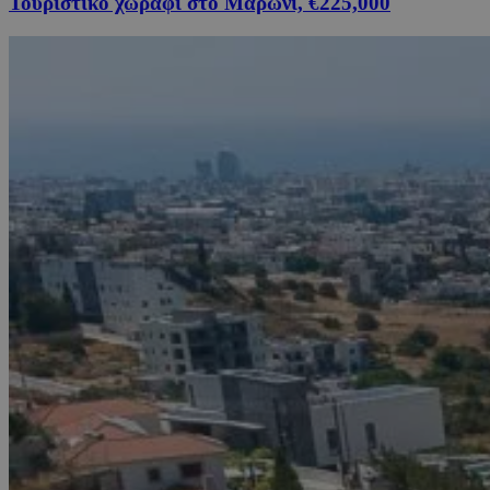
Τουριστικό χωράφι στο Μαρώνι, €225,000