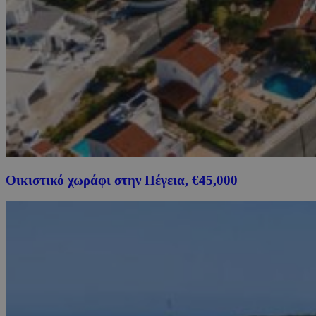
Οικιστικό χωράφι στην Πέγεια, €45,000