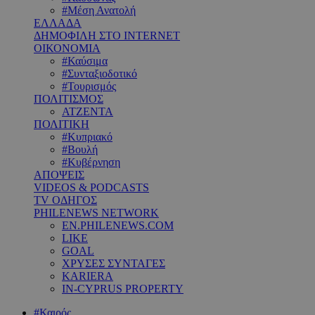
#Μέση Ανατολή
ΕΛΛΑΔΑ
ΔΗΜΟΦΙΛΗ ΣΤΟ INTERNET
ΟΙΚΟΝΟΜΙΑ
#Καύσιμα
#Συνταξιοδοτικό
#Τουρισμός
ΠΟΛΙΤΙΣΜΟΣ
ΑΤΖΕΝΤΑ
ΠΟΛΙΤΙΚΗ
#Κυπριακό
#Βουλή
#Κυβέρνηση
ΑΠΟΨΕΙΣ
VIDEOS & PODCASTS
TV ΟΔΗΓΟΣ
PHILENEWS NETWORK
EN.PHILENEWS.COM
LIKE
GOAL
ΧΡΥΣΕΣ ΣΥΝΤΑΓΕΣ
KARIERA
IN-CYPRUS PROPERTY
#Καιρός