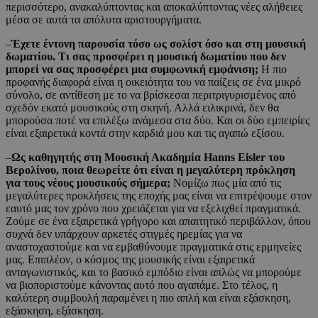
περισσότερο, ανακαλύπτοντας και αποκαλύπτοντας νέες αλήθειες
μέσα σε αυτά τα απόλυτα αριστουργήματα.
–
Έχετε έντονη παρουσία τόσο ως σολίστ όσο και στη μουσική
δωματίου. Τι σας προσφέρει η μουσική δωματίου που δεν
μπορεί να σας προσφέρει μια συμφωνική εμφάνιση;
Η πιο
προφανής διαφορά είναι η οικειότητα του να παίζεις σε ένα μικρό
σύνολο, σε αντίθεση με το να βρίσκεσαι περιτριγυρισμένος από
σχεδόν εκατό μουσικούς στη σκηνή. Αλλά ειλικρινά, δεν θα
μπορούσα ποτέ να επιλέξω ανάμεσα στα δύο. Και οι δύο εμπειρίες
είναι εξαιρετικά κοντά στην καρδιά μου και τις αγαπώ εξίσου.
–
Ως καθηγητής στη Μουσική Ακαδημία Hanns Eisler του
Βερολίνου, ποια θεωρείτε ότι είναι η μεγαλύτερη πρόκληση
για τους νέους μουσικούς σήμερα;
Νομίζω πως μία από τις
μεγαλύτερες προκλήσεις της εποχής μας είναι να επιτρέψουμε στον
εαυτό μας τον χρόνο που χρειάζεται για να εξελιχθεί πραγματικά.
Ζούμε σε ένα εξαιρετικά γρήγορο και απαιτητικό περιβάλλον, όπου
συχνά δεν υπάρχουν αρκετές στιγμές ηρεμίας για να
αναστοχαστούμε και να εμβαθύνουμε πραγματικά στις ερμηνείες
μας. Επιπλέον, ο κόσμος της μουσικής είναι εξαιρετικά
ανταγωνιστικός, και το βασικό εμπόδιο είναι απλώς να μπορούμε
να βιοποριστούμε κάνοντας αυτό που αγαπάμε. Στο τέλος, η
καλύτερη συμβουλή παραμένει η πιο απλή και είναι εξάσκηση,
εξάσκηση, εξάσκηση.