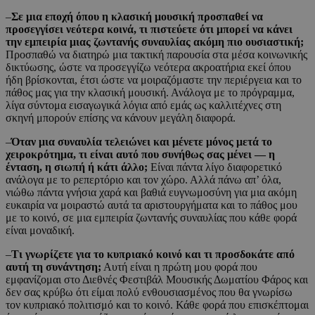
–
Σε μια εποχή όπου η κλασική μουσική προσπαθεί να
προσεγγίσει νεότερα κοινά, τι πιστεύετε ότι μπορεί να κάνει
την εμπειρία μιας ζωντανής συναυλίας ακόμη πιο ουσιαστική;
Προσπαθώ να διατηρώ μια τακτική παρουσία στα μέσα κοινωνικής
δικτύωσης, ώστε να προσεγγίζω νεότερα ακροατήρια εκεί όπου
ήδη βρίσκονται, έτσι ώστε να μοιραζόμαστε την περιέργεια και το
πάθος μας για την κλασική μουσική. Ανάλογα με το πρόγραμμα,
λίγα σύντομα εισαγωγικά λόγια από εμάς ως καλλιτέχνες στη
σκηνή μπορούν επίσης να κάνουν μεγάλη διαφορά.
–
Όταν μια συναυλία τελειώνει και μένετε μόνος μετά το
χειροκρότημα, τι είναι αυτό που συνήθως σας μένει — η
ένταση, η σιωπή ή κάτι άλλο;
Είναι πάντα λίγο διαφορετικό
ανάλογα με το ρεπερτόριο και τον χώρο. Αλλά πάνω απ’ όλα,
νιώθω πάντα γνήσια χαρά και βαθιά ευγνωμοσύνη για μια ακόμη
ευκαιρία να μοιραστώ αυτά τα αριστουργήματα και το πάθος μου
με το κοινό, σε μια εμπειρία ζωντανής συναυλίας που κάθε φορά
είναι μοναδική.
–
Τι γνωρίζετε για το κυπριακό κοινό και τι προσδοκάτε από
αυτή τη συνάντηση;
Αυτή είναι η πρώτη μου φορά που
εμφανίζομαι στο Διεθνές Φεστιβάλ Μουσικής Δωματίου Φάρος και
δεν σας κρύβω ότι είμαι πολύ ενθουσιασμένος που θα γνωρίσω
τον κυπριακό πολιτισμό και το κοινό. Κάθε φορά που επισκέπτομαι