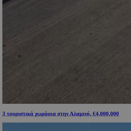
3 τουριστικά χωράφια στην Αλαμινό, €4,000,000