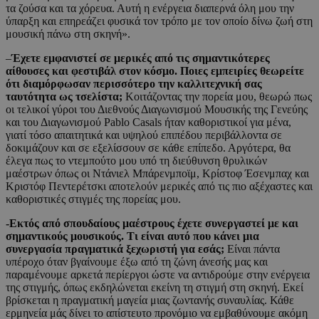
τα ζούσα και τα χόρευα. Αυτή η ενέργεια διαπερνά όλη μου την
ύπαρξη και επηρεάζει φυσικά τον τρόπο με τον οποίο δίνω ζωή στη
μουσική πάνω στη σκηνή».
–
Έχετε εμφανιστεί σε μερικές από τις σημαντικότερες
αίθουσες και φεστιβάλ στον κόσμο. Ποιες εμπειρίες θεωρείτε
ότι διαμόρφωσαν περισσότερο την καλλιτεχνική σας
ταυτότητα ως τσελίστα;
Κοιτάζοντας την πορεία μου, θεωρώ πως
οι τελικοί γύροι του Διεθνούς Διαγωνισμού Μουσικής της Γενεύης
και του Διαγωνισμού Pablo Casals ήταν καθοριστικοί για μένα,
γιατί τόσο απαιτητικά και υψηλού επιπέδου περιβάλλοντα σε
δοκιμάζουν και σε εξελίσσουν σε κάθε επίπεδο. Αργότερα, θα
έλεγα πως το ντεμπούτο μου υπό τη διεύθυνση θρυλικών
μαέστρων όπως οι Ντάνιελ Μπάρενμποϊμ, Κρίστοφ Έσενμπαχ και
Κριστόφ Πεντερέτσκι αποτελούν μερικές από τις πιο αξέχαστες και
καθοριστικές στιγμές της πορείας μου.
-Εκτός από σπουδαίους μαέστρους έχετε συνεργαστεί με και
σημαντικούς μουσικούς. Τι είναι αυτό που κάνει μια
συνεργασία πραγματικά ξεχωριστή για εσάς;
Είναι πάντα
υπέροχο όταν βγαίνουμε έξω από τη ζώνη άνεσής μας και
παραμένουμε αρκετά περίεργοι ώστε να αντιδρούμε στην ενέργεια
της στιγμής, όπως εκδηλώνεται εκείνη τη στιγμή στη σκηνή. Εκεί
βρίσκεται η πραγματική μαγεία μιας ζωντανής συναυλίας. Κάθε
ερμηνεία μάς δίνει το απίστευτο προνόμιο να εμβαθύνουμε ακόμη