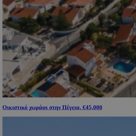
Οικιστικό χωράφι στην Πέγεια, €45,000