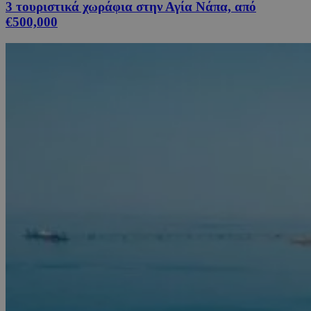
3 τουριστικά χωράφια στην Αγία Νάπα, από
€500,000