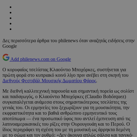
Δες περισσότερα άρθρα του philenews όταν αναζητάς ειδήσεις στην
Google
Add philenews.com on Google
Ο κορυφαίος τσελίστας Κλαούντιο Μποχόρκες, συστήνεται για
πρώτη φορά στο κυπριακό κοινό λίγο πριν ανέβει στη σκηνή του
Διεθνούς Φεστιβάλ Μουσικής Δωματίου Φάρος
.
Με διεθνή καλλιτεχνική παρουσία και σημαντική πορεία ως σολίστ
και παιδαγωγός, ο Κλαούντιο Μποχόρκες (Claudio Bohórquez)
συγκαταλέγεται ανάμεσα στους σημαντικότερους τσελίστες της
γενιάς του. Οι ερμηνείες του ξεχωρίζουν για τη μουσικότητα, την
εκφραστικότητα και το βαθιά ανθρώπινο ερμηνευτικό τους
αποτύπωμα — ένα προσωπικό ύφος που αντλεί έμπνευση από τις
λατινοαμερικανικές του ρίζες στην Ουρουγουάη και το Περού. Ο
ίδιος περιγράφει τη σχέση του με τη μουσική ως άρρηκτα δεμένη
με το σώμα και τον ρυθμό: «Δεν άκουγα απλώς σάλσα και τανγκό·