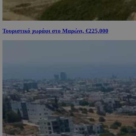
Τουριστικό χωράφι στο Μαρώνι, €225,000