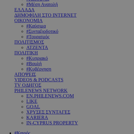
#Μέση Ανατολή
ΕΛΛΑΔΑ
ΔΗΜΟΦΙΛΗ ΣΤΟ INTERNET
ΟΙΚΟΝΟΜΙΑ
#Καύσιμα
#Συνταξιοδοτικό
#Τουρισμός
ΠΟΛΙΤΙΣΜΟΣ
ΑΤΖΕΝΤΑ
ΠΟΛΙΤΙΚΗ
#Κυπριακό
#Βουλή
#Κυβέρνηση
ΑΠΟΨΕΙΣ
VIDEOS & PODCASTS
TV ΟΔΗΓΟΣ
PHILENEWS NETWORK
EN.PHILENEWS.COM
LIKE
GOAL
ΧΡΥΣΕΣ ΣΥΝΤΑΓΕΣ
KARIERA
IN-CYPRUS PROPERTY
#Καιρός