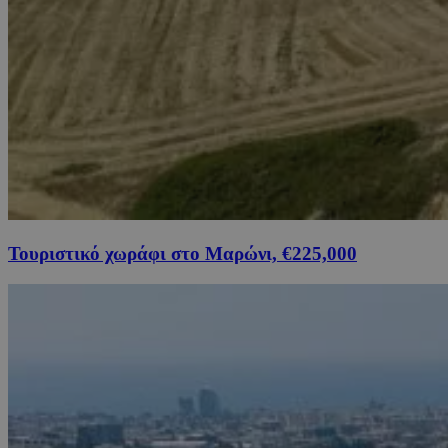
Τουριστικό χωράφι στο Μαρώνι, €225,000