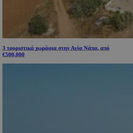
3 τουριστικά χωράφια στην Αγία Νάπα, από
€500,000