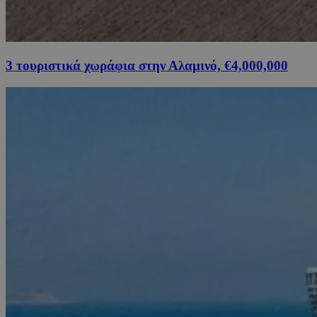
3 τουριστικά χωράφια στην Αλαμινό, €4,000,000