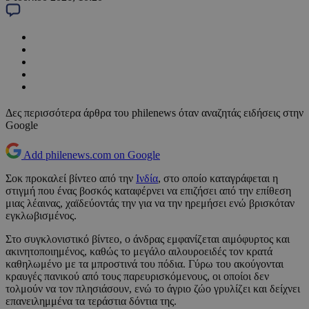
Δες περισσότερα άρθρα του philenews όταν αναζητάς ειδήσεις στην
Google
Add philenews.com on Google
Σοκ προκαλεί βίντεο από την
Ινδία
, στο οποίο καταγράφεται η
στιγμή που ένας βοσκός καταφέρνει να επιζήσει από την επίθεση
μιας λέαινας, χαϊδεύοντάς την για να την ηρεμήσει ενώ βρισκόταν
εγκλωβισμένος.
Στο συγκλονιστικό βίντεο, ο άνδρας εμφανίζεται αιμόφυρτος και
ακινητοποιημένος, καθώς το μεγάλο αιλουροειδές τον κρατά
καθηλωμένο με τα μπροστινά του πόδια. Γύρω του ακούγονται
κραυγές πανικού από τους παρευρισκόμενους, οι οποίοι δεν
τολμούν να τον πλησιάσουν, ενώ το άγριο ζώο γρυλίζει και δείχνει
επανειλημμένα τα τεράστια δόντια της.