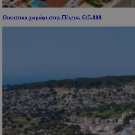
Οικιστικό χωράφι στην Πέγεια, €45,000