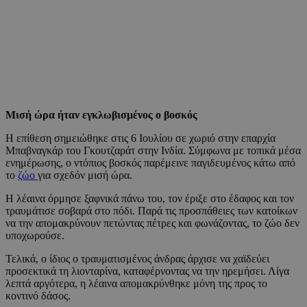
Μισή ώρα ήταν εγκλωβισμένος ο βοσκός
Η επίθεση σημειώθηκε στις 6 Ιουλίου σε χωριό στην επαρχία
Μπαβναγκάρ του Γκουτζαράτ στην Ινδία. Σύμφωνα με τοπικά μέσα
ενημέρωσης, ο ντόπιος βοσκός παρέμεινε παγιδευμένος κάτω από
το
ζώο
για σχεδόν μισή ώρα.
Η λέαινα όρμησε ξαφνικά πάνω του, τον έριξε στο έδαφος και τον
τραυμάτισε σοβαρά στο πόδι. Παρά τις προσπάθειες των κατοίκων
να την απομακρύνουν πετώντας πέτρες και φωνάζοντας, το ζώο δεν
υποχωρούσε.
Τελικά, ο ίδιος ο τραυματισμένος άνδρας άρχισε να χαϊδεύει
προσεκτικά τη λιονταρίνα, καταφέρνοντας να την ηρεμήσει. Λίγα
λεπτά αργότερα, η λέαινα απομακρύνθηκε μόνη της προς το
κοντινό δάσος.