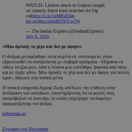
WATCH: Lioness attack in Gujarat caught
on camera; forest team searches for big
cat
https://t.co/1gMRtZlI4s
pic.twitter.com/dtiT9zYw2W
— The Indian Express (@IndianExpress)
July 6, 2026
«Μου άρπαξε το χέρι και δεν με άφηνε»
Ο άνδρας μεταφέρθηκε εσπευσμένα σε νοσοκομείο, όπου
εξακολουθεί να νοσηλεύεται με σοβαρά τραύματα. «Πήγαινα να
ταΐσω τα ζώα μου, όταν η λέαινα μου επιτέθηκε ξαφνικά από πίσω
και με έριξε κάτω. Μου άρπαξε το χέρι και δεν με άφηνε για πολλή
ώρα», δήλωσε στα τοπικά μέσα.
Η τοπική υπηρεσία Άγριας Ζωής απέδωσε την επίθεση στην
αντίδραση των κατοίκων, υποστηρίζοντας ότι οι φωνές τους
πανικόβαλαν το λιοντάρι, το οποίο επιχείρησε να διαφύγει
τραυματίζοντας τον άνδρα.
iefimerida.gr
Εγγραφή στο Newsletter