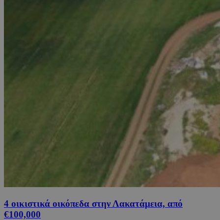
4 οικιστικά οικόπεδα στην Λακατάμεια, από
€100,000