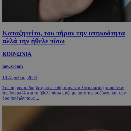
Καταζητείτο, του πήραν την υπηκοότητα
αλλά την ήθελε πίσω
ΚΟΙΝΩΝΙΑ
newsroom
10 Απριλίου, 2025
Του πήραν το διαβατήριο επειδή ήταν στη λίστα καταζητουμένων
της Ιντερπόλ και το ήθελε πίσω μαζί με αυτό της συζύγου και των
δυο παιδιών τους....