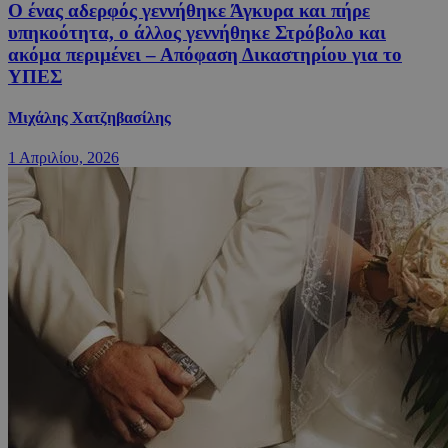
Ο ένας αδερφός γεννήθηκε Άγκυρα και πήρε
υπηκοότητα, ο άλλος γεννήθηκε Στρόβολο και
ακόμα περιμένει – Απόφαση Δικαστηρίου για το
ΥΠΕΣ
Μιχάλης Χατζηβασίλης
1 Απριλίου, 2026