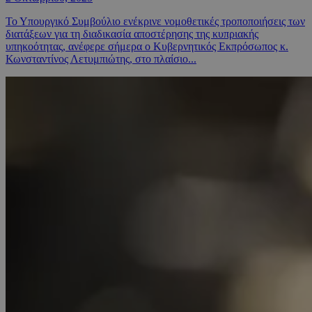
Το Υπουργικό Συμβούλιο ενέκρινε νομοθετικές τροποποιήσεις των
διατάξεων για τη διαδικασία αποστέρησης της κυπριακής
υπηκοότητας, ανέφερε σήμερα ο Κυβερνητικός Εκπρόσωπος κ.
Κωνσταντίνος Λετυμπιώτης, στο πλαίσιο...