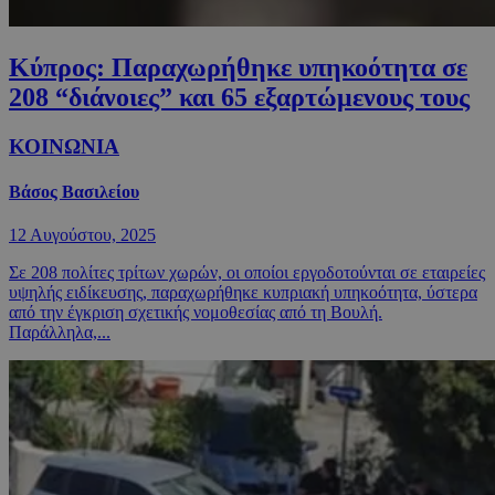
Κύπρος: Παραχωρήθηκε υπηκοότητα σε
208 “διάνοιες” και 65 εξαρτώμενους τους
ΚΟΙΝΩΝΙΑ
Βάσος Βασιλείου
12 Αυγούστου, 2025
Σε 208 πολίτες τρίτων χωρών, οι οποίοι εργοδοτούνται σε εταιρείες
υψηλής ειδίκευσης, παραχωρήθηκε κυπριακή υπηκοότητα, ύστερα
από την έγκριση σχετικής νομοθεσίας από τη Βουλή.
Παράλληλα,...