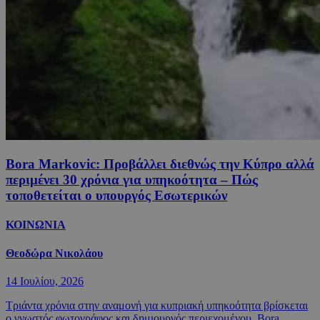
Bora Markovic: Προβάλλει διεθνώς την Κύπρο αλλά
περιμένει 30 χρόνια για υπηκοότητα – Πώς
τοποθετείται ο υπουργός Εσωτερικών
ΚΟΙΝΩΝΙΑ
Θεοδώρα Νικολάου
14 Ιουλίου, 2026
Τριάντα χρόνια στην αναμονή για κυπριακή υπηκοότητα βρίσκεται
ο γνωστός φωτογράφος και δημιουργός περιεχομένου, Bora