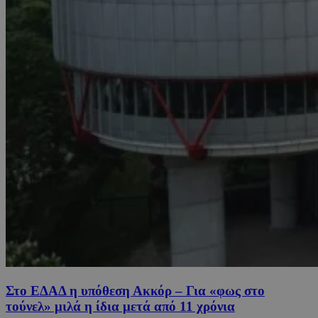
Στο ΕΔΑΔ η υπόθεση Ακκόρ – Για «φως στο
τούνελ» μιλά η ίδια μετά από 11 χρόνια