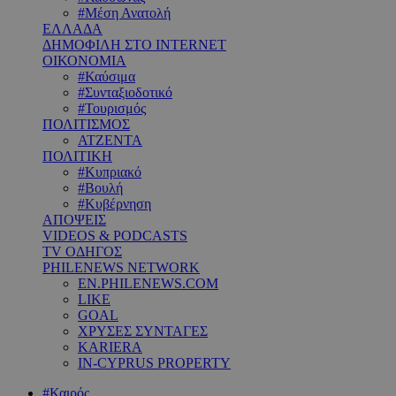
#Μέση Ανατολή
ΕΛΛΑΔΑ
ΔΗΜΟΦΙΛΗ ΣΤΟ INTERNET
ΟΙΚΟΝΟΜΙΑ
#Καύσιμα
#Συνταξιοδοτικό
#Τουρισμός
ΠΟΛΙΤΙΣΜΟΣ
ΑΤΖΕΝΤΑ
ΠΟΛΙΤΙΚΗ
#Κυπριακό
#Βουλή
#Κυβέρνηση
ΑΠΟΨΕΙΣ
VIDEOS & PODCASTS
TV ΟΔΗΓΟΣ
PHILENEWS NETWORK
EN.PHILENEWS.COM
LIKE
GOAL
ΧΡΥΣΕΣ ΣΥΝΤΑΓΕΣ
KARIERA
IN-CYPRUS PROPERTY
#Καιρός