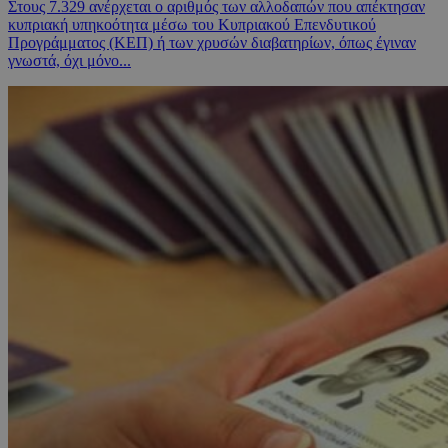
Στους 7.329 ανέρχεται ο αριθμός των αλλοδαπών που απέκτησαν
κυπριακή υπηκοότητα μέσω του Κυπριακού Επενδυτικού
Προγράμματος (ΚΕΠ) ή των χρυσών διαβατηρίων, όπως έγιναν
γνωστά, όχι μόνο...