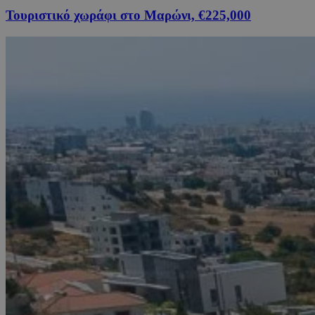
Τουριστικό χωράφι στο Μαρώνι, €225,000