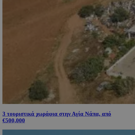
3 τουριστικά χωράφια στην Αγία Νάπα, από
€500,000