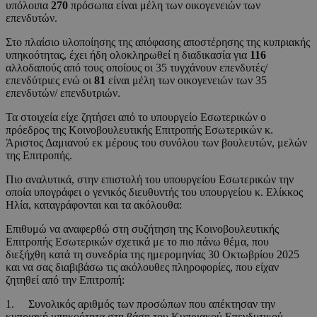
υπόλοιπα
270
πρόσωπα είναι μέλη των οικογενειών των
επενδυτών.
Στο πλαίσιο υλοποίησης της απόφασης αποστέρησης της κυπριακής
υπηκοότητας, έχει ήδη ολοκληρωθεί η διαδικασία για
116
αλλοδαπούς από τους οποίους οι 35 τυγχάνουν επενδυτές/
επενδύτριες ενώ οι
81
είναι μέλη των οικογενειών των 35
επενδυτών/ επενδυτριών.
Τα στοιχεία είχε ζητήσει από το υπουργείο Εσωτερικών ο
πρόεδρος της Κοινοβουλευτικής Επιτροπής Εσωτερικών κ.
Άριστος Δαμιανού εκ μέρους του συνόλου των βουλευτών, μελών
της Επιτροπής.
Πιο αναλυτικά, στην επιστολή του υπουργείου Εσωτερικών την
οποία υπογράφει ο γενικός διευθυντής του υπουργείου κ. Ελίκκος
Ηλία, καταγράφονται και τα ακόλουθα:
Επιθυμώ να αναφερθώ στη συζήτηση της Κοινοβουλευτικής
Επιτροπής Εσωτερικών σχετικά με το πιο πάνω θέμα, που
διεξήχθη κατά τη συνεδρία της ημερομηνίας 30 Οκτωβρίου 2025
και να σας διαβιβάσω τις ακόλουθες πληροφορίες, που είχαν
ζητηθεί από την Επιτροπή:
1. Συνολικός αριθμός των προσώπων που απέκτησαν την
κυπριακή υπηκοότητα στη βάση του Κυπριακού Επενδυτικού