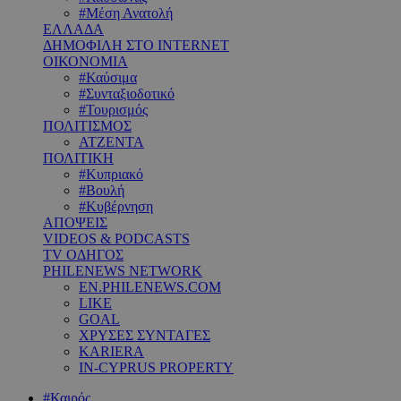
#Μέση Ανατολή
ΕΛΛΑΔΑ
ΔΗΜΟΦΙΛΗ ΣΤΟ INTERNET
ΟΙΚΟΝΟΜΙΑ
#Καύσιμα
#Συνταξιοδοτικό
#Τουρισμός
ΠΟΛΙΤΙΣΜΟΣ
ΑΤΖΕΝΤΑ
ΠΟΛΙΤΙΚΗ
#Κυπριακό
#Βουλή
#Κυβέρνηση
ΑΠΟΨΕΙΣ
VIDEOS & PODCASTS
TV ΟΔΗΓΟΣ
PHILENEWS NETWORK
EN.PHILENEWS.COM
LIKE
GOAL
ΧΡΥΣΕΣ ΣΥΝΤΑΓΕΣ
KARIERA
IN-CYPRUS PROPERTY
#Καιρός