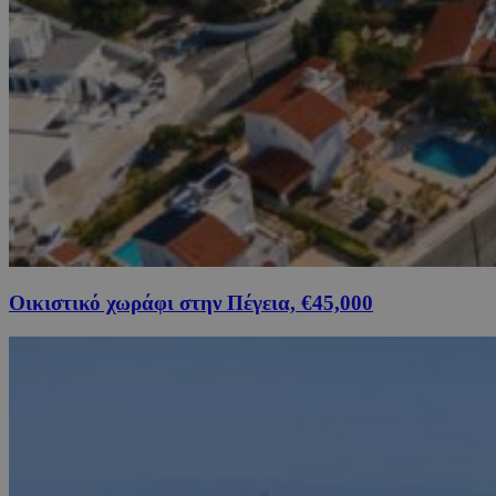
Οικιστικό χωράφι στην Πέγεια, €45,000