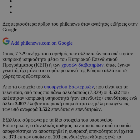
Δες περισσότερα άρθρα του philenews όταν αναζητάς ειδήσεις στην
Google
Add philenews.com on Google
Στους 7.329 ανέρχεται ο αριθμός των αλλοδαπών που απέκτησαν
κυπριακή υπηκοότητα μέσω του Κυπριακού Επενδυτικού
Προγράμματος (ΚΕΠ) ή των
χρυσών διαβατηρίων
, όπως έγιναν
γνωστά, όχι μόνο στο ευρύτερο κοινό της Κύπρου αλλά και σε
χώρες τους εξωτερικού.
Από τα στοιχεία του
υπουργείου Εσωτερικών
, που είναι και τα
τελευταία, από τους πιο πάνω αλλοδαπούς (7.329) οι
3.522
που
απέκτησαν κυπριακή υπηκοότητά ήταν επενδυτές / επενδύτριες ενώ
άλλοι
3.807
έλαβαν κυπριακή υπηκοότητα ως μέλη οικογένειας
των υπό αναφορά
3.522
επενδυτών/ επενδυτριών.
Εξάλλου, σύμφωνα με τα ίδια στοιχεία του υπουργείου
Εσωτερικών, ο συνολικός αριθμός των προσώπων από τα οποία
αποφασίστηκε να αποστερηθεί η κυπριακή υπηκοότητα ανέρχεται
σε
373
εκ των οποίων οι
103
επενδυτές/επενδύτριες ενώ τα