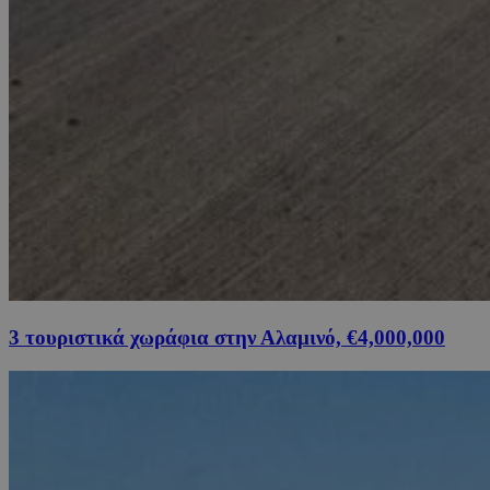
3 τουριστικά χωράφια στην Αλαμινό, €4,000,000