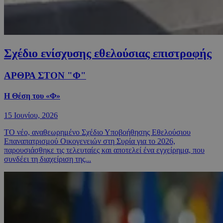
Σχέδιο ενίσχυσης εθελούσιας επιστροφής
ΑΡΘΡΑ ΣΤΟΝ "Φ"
Η Θέση του «Φ»
15 Ιουνίου, 2026
ΤΟ νέο, αναθεωρημένο Σχέδιο Υποβοήθησης Εθελούσιου
Επαναπατρισμού Οικογενειών στη Συρία για το 2026,
παρουσιάσθηκε τις τελευταίες και αποτελεί ένα εγχείρημα, που
συνδέει τη διαχείριση της...