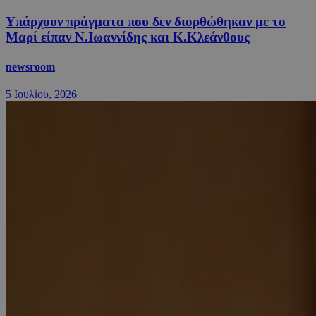
Υπάρχουν πράγματα που δεν διορθώθηκαν με το
Μαρί είπαν Ν.Ιωαννίδης και Κ.Κλεάνθους
newsroom
5 Ιουλίου, 2026