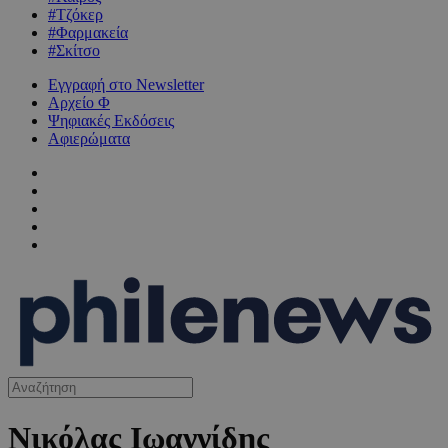
#Τζόκερ
#Φαρμακεία
#Σκίτσο
Εγγραφή στο Newsletter
Αρχείο Φ
Ψηφιακές Εκδόσεις
Αφιερώματα
Νικόλας Ιωαννίδης