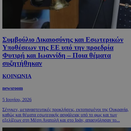
Συμβούλιο Δικαιοσύνης και Εσωτερικών
Υποθέσεων της ΕΕ υπό την προεδρία
Φυτιρή και Ιωαννίδη – Ποια θέματα
συζητήθηκαν
ΚΟΙΝΩΝΙΑ
newsroom
5 Ιουνίου, 2026
Σένγκεν, μεταναστευτικές προκλήσεις, εκτοπισμένοι της Ουκρανία,
καθώς και θέματα εσωτερικής ασφάλειας υπό το φως και των
εξελίξεων στη Μέση Ανατολή και στο Ιράν, απασχόλησαν το...