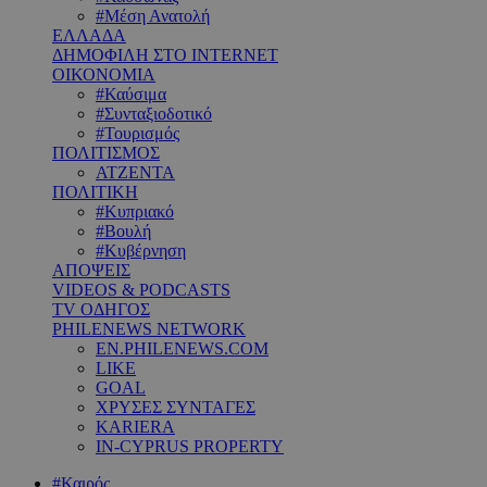
#Μέση Ανατολή
ΕΛΛΑΔΑ
ΔΗΜΟΦΙΛΗ ΣΤΟ INTERNET
ΟΙΚΟΝΟΜΙΑ
#Καύσιμα
#Συνταξιοδοτικό
#Τουρισμός
ΠΟΛΙΤΙΣΜΟΣ
ΑΤΖΕΝΤΑ
ΠΟΛΙΤΙΚΗ
#Κυπριακό
#Βουλή
#Κυβέρνηση
ΑΠΟΨΕΙΣ
VIDEOS & PODCASTS
TV ΟΔΗΓΟΣ
PHILENEWS NETWORK
EN.PHILENEWS.COM
LIKE
GOAL
ΧΡΥΣΕΣ ΣΥΝΤΑΓΕΣ
KARIERA
IN-CYPRUS PROPERTY
#Καιρός