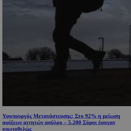
Υφυπουργός Μετανάστευσης: Στο 92% η μείωση
αφίξεων αιτητών ασύλου – 5.200 Σύροι έφυγαν
οικειοθελώς