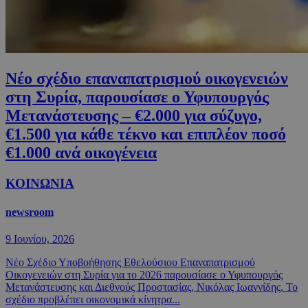
Νέο σχέδιο επαναπατρισμού οικογενειών
στη Συρία, παρουσίασε ο Υφυπουργός
Μετανάστευσης – €2.000 για σύζυγο,
€1.500 για κάθε τέκνο και επιπλέον ποσό
€1.000 ανά οικογένεια
ΚΟΙΝΩΝΙΑ
newsroom
9 Ιουνίου, 2026
Νέο Σχέδιο Υποβοήθησης Εθελούσιου Επαναπατρισμού
Οικογενειών στη Συρία για το 2026 παρουσίασε ο Υφυπουργός
Μετανάστευσης και Διεθνούς Προστασίας, Νικόλας Ιωαννίδης. Το
σχέδιο προβλέπει οικονομικά κίνητρα...