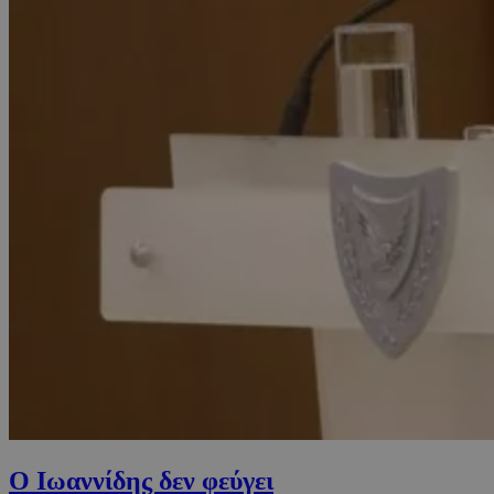
O Ιωαννίδης δεν φεύγει