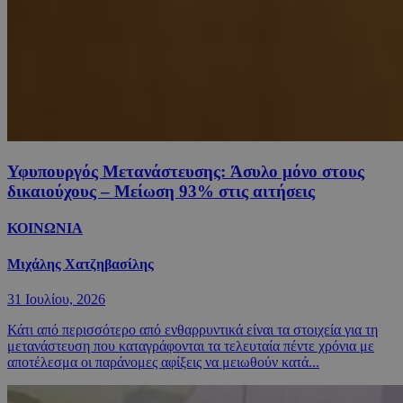
Υφυπουργός Μετανάστευσης: Άσυλο μόνο στους
δικαιούχους – Μείωση 93% στις αιτήσεις
ΚΟΙΝΩΝΙΑ
Μιχάλης Χατζηβασίλης
31 Ιουλίου, 2026
Κάτι από περισσότερο από ενθαρρυντικά είναι τα στοιχεία για τη
μετανάστευση που καταγράφονται τα τελευταία πέντε χρόνια με
αποτέλεσμα οι παράνομες αφίξεις να μειωθούν κατά...