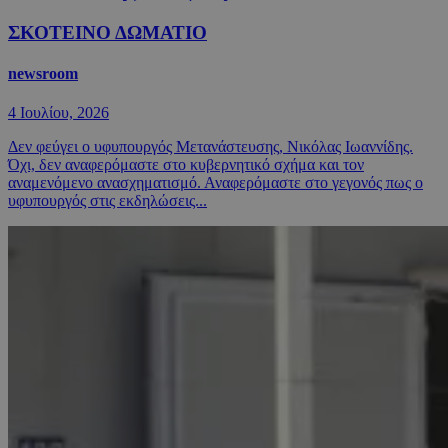
ΣΚΟΤΕΙΝΟ ΔΩΜΑΤΙΟ
newsroom
4 Ιουλίου, 2026
Δεν φεύγει ο υφυπουργός Μετανάστευσης, Νικόλας Ιωαννίδης.
Όχι, δεν αναφερόμαστε στο κυβερνητικό σχήμα και τον
αναμενόμενο ανασχηματισμό. Αναφερόμαστε στο γεγονός πως ο
υφυπουργός στις εκδηλώσεις...