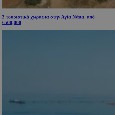
3 τουριστικά χωράφια στην Αγία Νάπα, από
€500,000