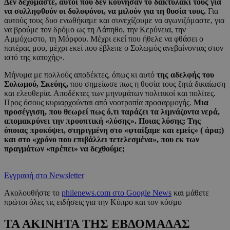
Δεν δεχόμαστε, αυτοί που δεν κούνησαν το δακτυλάκι τους για
να συλληφθούν οι δολοφόνοι, να μιλούν για τη θυσία τους.
Για
αυτούς τους δυο ενωθήκαμε και συνεχίζουμε να αγωνιζόμαστε, για
να βρούμε τον δρόμο ως τη Λάπηθο, την Κερύνεια, την
Αμμόχωστο, τη Μόρφου. Μέχρι εκεί που ήθελε να φθάσει ο
πατέρας μου, μέχρι εκεί που έβλεπε ο Σολωμός ανεβαίνοντας στον
ιστό της κατοχής».
Μήνυμα με πολλούς αποδέκτες, όπως κι αυτό
της αδελφής του
Σολωμού, Σκεύης,
που σημείωσε πως η θυσία τους ζητά δικαίωση
και ελευθερία. Αποδέκτες των μηνυμάτων πολιτικοί και πολίτες.
Προς όσους κυριαρχούνται από νοοτροπία προσαρμογής.
Μια
προσέγγιση, που θεωρεί πως ό,τι ταράζει τα λιμνάζοντα νερά,
απομακρύνει την προοπτική «λύσης». Ποιας λύσης; Της
όποιας προκύψει, στηριγμένη στο «φταίξαμε και εμείς» ( άρα;)
και στο «χρόνο που επιβάλλει τετελεσμένα», που εκ των
πραγμάτων «πρέπει» να δεχθούμε;
Εγγραφή στο Newsletter
Ακολουθήστε το
philenews.com στο Google News
και μάθετε
πρώτοι όλες τις ειδήσεις για την Κύπρο και τον κόσμο
ΤΑ ΑΚΙΝΗΤΑ ΤΗΣ ΕΒΔΟΜΑΔΑΣ