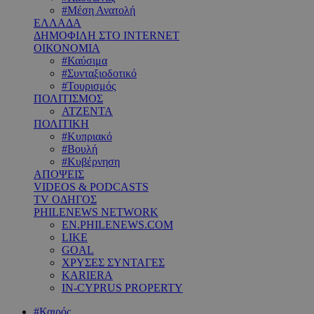
#Μέση Ανατολή
ΕΛΛΑΔΑ
ΔΗΜΟΦΙΛΗ ΣΤΟ INTERNET
ΟΙΚΟΝΟΜΙΑ
#Καύσιμα
#Συνταξιοδοτικό
#Τουρισμός
ΠΟΛΙΤΙΣΜΟΣ
ΑΤΖΕΝΤΑ
ΠΟΛΙΤΙΚΗ
#Κυπριακό
#Βουλή
#Κυβέρνηση
ΑΠΟΨΕΙΣ
VIDEOS & PODCASTS
TV ΟΔΗΓΟΣ
PHILENEWS NETWORK
EN.PHILENEWS.COM
LIKE
GOAL
ΧΡΥΣΕΣ ΣΥΝΤΑΓΕΣ
KARIERA
IN-CYPRUS PROPERTY
#Καιρός