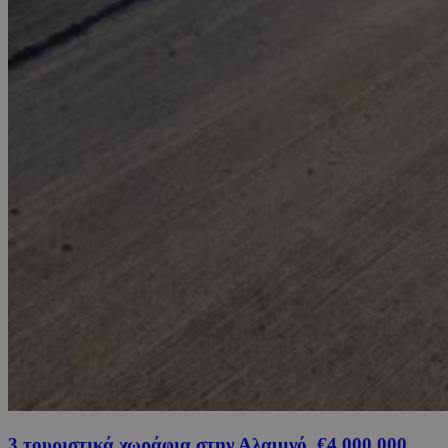
3 τουριστικά χωράφια στην Αλαμινό, €4,000,000