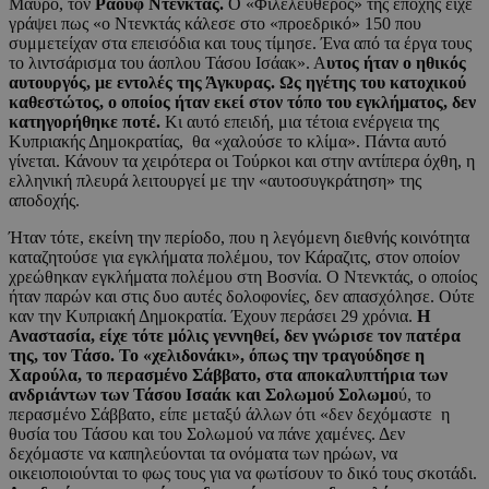
Μαύρο, τον
Ραούφ Ντενκτάς.
Ο «Φιλελεύθερος» της εποχής είχε
γράψει πως «ο Ντενκτάς κάλεσε στο «προεδρικό» 150 που
συμμετείχαν στα επεισόδια και τους τίμησε. Ένα από τα έργα τους
το λιντσάρισμα του άοπλου Τάσου Ισάακ». Α
υτος ήταν ο ηθικός
αυτουργός, με εντολές της Άγκυρας. Ως ηγέτης του κατοχικού
καθεστώτος, ο οποίος ήταν εκεί στον τόπο του εγκλήματος, δεν
κατηγορήθηκε ποτέ.
Κι αυτό επειδή, μια τέτοια ενέργεια της
Κυπριακής Δημοκρατίας, θα «χαλούσε το κλίμα». Πάντα αυτό
γίνεται. Κάνουν τα χειρότερα οι Τούρκοι και στην αντίπερα όχθη, η
ελληνική πλευρά λειτουργεί με την «αυτοσυγκράτηση» της
αποδοχής.
Ήταν τότε, εκείνη την περίοδο, που η λεγόμενη διεθνής κοινότητα
καταζητούσε για εγκλήματα πολέμου, τον Κάραζιτς, στον οποίον
χρεώθηκαν εγκλήματα πολέμου στη Βοσνία. Ο Ντενκτάς, ο οποίος
ήταν παρών και στις δυο αυτές δολοφονίες, δεν απασχόλησε. Ούτε
καν την Κυπριακή Δημοκρατία. Έχουν περάσει 29 χρόνια.
Η
Αναστασία, είχε τότε μόλις γεννηθεί, δεν γνώρισε τον πατέρα
της, τον Τάσο. Το «χελιδονάκι», όπως την τραγούδησε η
Χαρούλα, το περασμένο Σάββατο, στα αποκαλυπτήρια των
ανδριάντων των Τάσου Ισαάκ και Σολωμού Σολωμο
ύ, το
περασμένο Σάββατο, είπε μεταξύ άλλων ότι «δεν δεχόμαστε η
θυσία του Τάσου και του Σολωμού να πάνε χαμένες. Δεν
δεχόμαστε να καπηλεύονται τα ονόματα των ηρώων, να
οικειοποιούνται το φως τους για να φωτίσουν το δικό τους σκοτάδι.