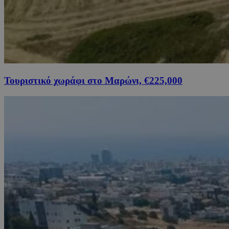
Τουριστικό χωράφι στο Μαρώνι, €225,000