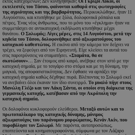
εκτός κατεχομένων; Δεν κυνηγήθηκαν;
Οι Γκρίζοι Λύκοι, οι
εκτελεστές του Τάσου, φαίνονται καθαρά στις φωτογραφίες
της αγριότητας και της βαρβαρότητας.
Περικυκλώθηκε, ήταν 11
Αυγούστου, και κτυπήθηκε με ξύλα, δολοφονικά ρόπαλα και
πέτρες. Ένας νέος άνθρωπος, που το μόνο του «έγκλημα» ήταν να
συμμετάσχει σε αντικατοχική εκδήλωση κτυπήθηκε μέχρι
θανάτου.
Ο Σολωμός; Λίγες μέρες, στις 14 Αυγούστου, μετά την
κηδεία του Τάσου, δολοφονήθηκε από αξιωματούχους του
κατοχικού καθεστώτος.
Η εικόνα από την κάμερα τον δείχνει να
τρέχει, να ξεφεύγει από τον Ειρηνευτή. Είχε κλείσει τα αυτιά του
στις παροτρύνσεις να σταματήσει.
«Σταμάτα, θα σε
σκοτώσουν»
… Σαν έτοιμος από καιρό, ανέβηκε στον ιστό με την
κατοχική σημαία, με το τσιγάρο στο στόμα και με τη δύναμη, την
μαγκιά, της αποφασιστικότητας. Δεν έφθασε να αρπάξει την
κατοχική σημαία καθώς δέχθηκε πυρά. Βλέποντας το Σολωμό εκεί
να ανεβαίνει όλοι έκαναν τον ίδιο συνειρμό.
Το μυαλό πήγε στους
Μανώλη Γλέζο και τον Λάκη Σάντα, οι οποίοι στη διάρκεια της
γερμανικής κατοχής, κατέβασαν από την Ακρόπολη την
κατοχική σημαία.
Οι δολοφόνοι κυκλοφορούν ελεύθεροι.
Μεταξύ αυτών και το
πρωτοπαλίκαρο της κατοχικής δύναμης, μόνιμος
αξιωματούχος του παράνομου μορφώματος, Κενάν Ακίν, που
πυροβόλησε τον Σολωμό
. Με παρόντα, αυτοπροσώπως,
εποπτεύοντα και κινηματογραφούντα, σύμφωνα με τον Λάζαρο