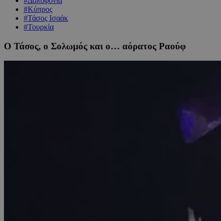
#Δολοφονία
#Κύπρος
#Τάσος Ισαάκ
#Τουρκία
Ο Τάσος, ο Σολωμός και ο… αόρατος Ραούφ