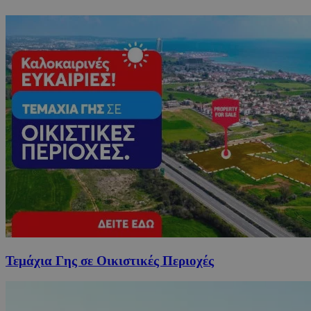
Τεμάχια Γης σε Οικιστικές Περιοχές