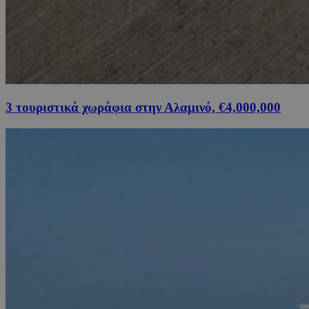
3 τουριστικά χωράφια στην Αλαμινό, €4,000,000