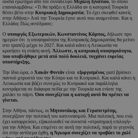
ουσία ερώτημα από τον συνάδελφο
Μιχάλη Ιγνατίου
, το οποίο
επαναλαμβάνω: «Τι θα πράξει η Ελλάδα αν η κατοχική Τουρκία
θέσει βέτο στην
Κυπριακή Δημοκρατία
; Το έχει σκεφθεί κανείς
στην Αθήνα;» Από την Τουρκία έγινε αυτό που αναμενόταν. Και η
Ελλάδα; Πώς αντέδρασε;
Ο
υπουργός Εξωτερικών, Κωνσταντίνος Κόμπος,
δήλωσε προ
ημερών ότι η υποψηφιότητα της Κυπριακής Δημοκρατίας θα μείνει
στο τραπέζι μέχρι το 2027. Και καλά κάνει η Λευκωσία να
κρατήσει τη στάση αυτή.
Άλλωστε, η κυπριακή υποψηφιότητα,
που υποβλήθηκε μετά από πολύ δουλειά, τυγχάνει ευρείας
υποστήριξης.
Την ίδια ώρα, ο
Χακάν Φιντάν
είναι
εξοργισμένος
γιατί βρίσκει
παντού μπροστά του την Κύπρο και το Κυπριακό. Και καλά κάνει η
Λευκωσία και βάζει συνεχώς το Κυπριακό και παράλληλα
κοντράρεται σε διάφορα πεδία με την Τουρκία και ενίοτε της
χαλάει το πάρτι.
Όσο συνεχίζεται η κατοχή αυτό θα πρέπει να
γίνεται.
Στην Αθήνα, πάντως, οι
Μητσοτάκης και Γεραπετρίτης
,
συνεχίζουν την πολιτική του κατευνασμού. Μια πολιτική, που ενώ
έχει καταρρεύσει, εξακολουθεί να συνιστά «στρατηγική επιλογή»
για την Αθήνα. Και επιμένει σε αυτή την πολιτική, παρά το γεγονός
ότι στην αντίπερα όχθη,
η Άγκυρα συνεχίζει να τραβάει το χαλί