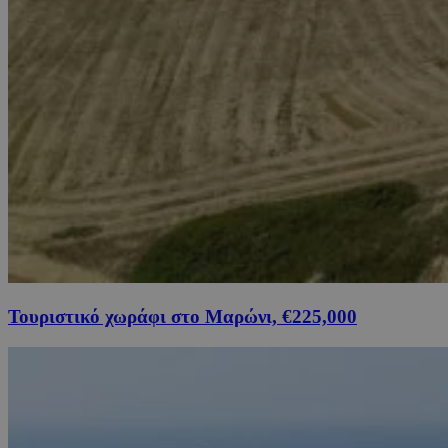
Τουριστικό χωράφι στο Μαρώνι, €225,000