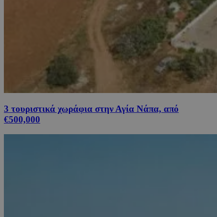
3 τουριστικά χωράφια στην Αγία Νάπα, από
€500,000