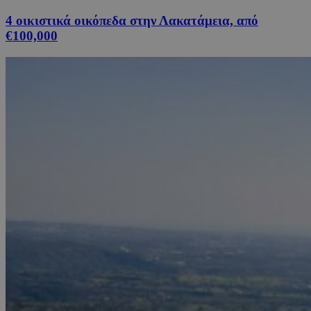
4 οικιστικά οικόπεδα στην Λακατάμεια, από
€100,000