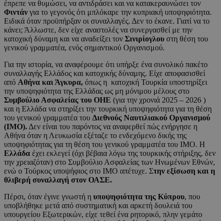
έπρεπε να θυμώσει, να αντιδράσει και να κατακεραυνώσει τον
Φιντάν
για το γεγονός ότι μπλόκαρε την κυπριακή υποψηφιότητα.
Ειδικά όταν προϋπήρξαν οι συναλλαγές. Δεν το έκανε. Γιατί να το
κάνει; Άλλωστε, δεν είχε αναστολές να συνεργασθεί με την
κατοχική δύναμη και να αναδείξει τον
Σινιρίογλου
στη θέση του
γενικού γραμματέα, ενός σημαντικού Οργανισμού.
Για την ιστορία, να αναφέρουμε ότι υπήρξε ένα συνολικό πακέτο
συναλλαγής Ελλάδος και κατοχικής δύναμης. Είχε αποφασισθεί
από
Αθήνα και Άγκυρα,
όπως η κατοχική Τουρκία υποστηρίξει
την υποψηφιότητα της Ελλάδας ως μη μόνιμου μέλους στο
Συμβούλιο Ασφαλείας του ΟΗΕ
(για την χρονιά 2025 – 2026 )
και η Ελλάδα να στηρίξει την τουρκική υποψηφιότητα για τη θέση
του γενικού γραμματέα του
Διεθνούς Ναυτιλιακού Οργανισμού
(ΙΜΟ).
Δεν είναι του παρόντος να αναφερθεί πώς ενήργησε η
Αθήνα όταν η Λευκωσία εξέταζε το ενδεχόμενο δικής της
υποψηφιότητας για τη θέση του γενικού γραμματέα του ΙΜΟ. Η
Ελλάδα
έχει εκλεγεί (όχι βέβαια λόγω της τουρκικής στήριξης, δεν
την χρειαζόταν) στο Συμβούλιο Ασφαλείας των Ηνωμένων Εθνών,
ενώ ο Τούρκος υποψήφιος στο ΙΜΟ απέτυχε. Σ
την εξίσωση και η
θλιβερή συναλλαγή στον ΟΑΣΕ.
Πέρσι, όταν έγινε γνωστή η
υποψηφιότητα της Κύπρου
, που
υποβλήθηκε μετά από συστηματική και αρκετή δουλειά του
υπουργείου Εξωτερικών, είχε τεθεί ένα ρητορικό, πλην γεμάτο