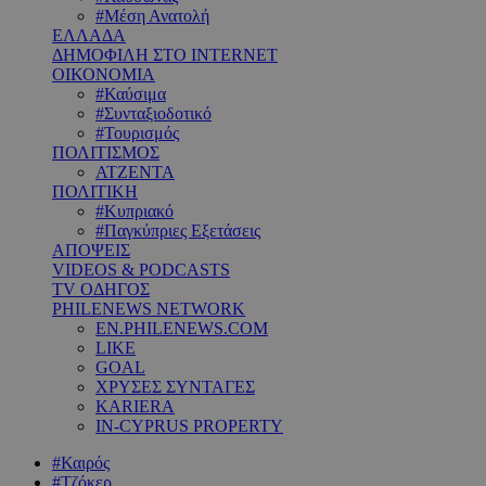
#Μέση Ανατολή
ΕΛΛΑΔΑ
ΔΗΜΟΦΙΛΗ ΣΤΟ INTERNET
ΟΙΚΟΝΟΜΙΑ
#Καύσιμα
#Συνταξιοδοτικό
#Τουρισμός
ΠΟΛΙΤΙΣΜΟΣ
ΑΤΖΕΝΤΑ
ΠΟΛΙΤΙΚΗ
#Κυπριακό
#Παγκύπριες Εξετάσεις
ΑΠΟΨΕΙΣ
VIDEOS & PODCASTS
TV ΟΔΗΓΟΣ
PHILENEWS NETWORK
EN.PHILENEWS.COM
LIKE
GOAL
ΧΡΥΣΕΣ ΣΥΝΤΑΓΕΣ
KARIERA
IN-CYPRUS PROPERTY
#Καιρός
#Τζόκερ