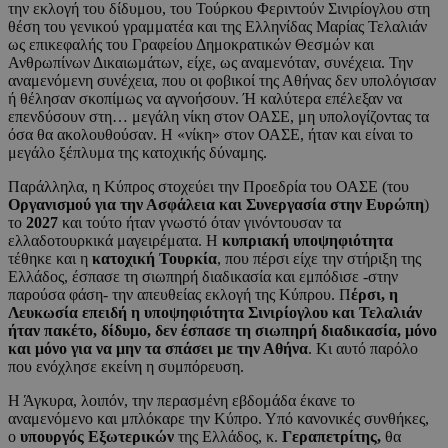
την εκλογή του δίδυμου, του Τούρκου Φεριντούν Σινιρίογλου στη
θέση του γενικού γραμματέα και της Ελληνίδας Μαρίας Τελαλιάν
ως επικεφαλής του Γραφείου Δημοκρατικών Θεσμών και
Ανθρωπίνων Δικαιωμάτων, είχε, ως αναμενόταν, συνέχεια. Την
αναμενόμενη συνέχεια, που οι φοβικοί της Αθήνας δεν υπολόγισαν
ή θέλησαν σκοπίμως να αγνοήσουν. Ή καλύτερα επέλεξαν να
επενδύσουν στη… μεγάλη νίκη στον ΟΑΣΕ, μη υπολογίζοντας τα
όσα θα ακολουθούσαν. Η «νίκη» στον ΟΑΣΕ, ήταν και είναι το
μεγάλο ξέπλυμα της κατοχικής δύναμης.
Παράλληλα, η Κύπρος στοχεύει την Προεδρία του ΟΑΣΕ (του
Οργανισμού για την Ασφάλεια και Συνεργασία στην Ευρώπη
)
το
2027
και τούτο ήταν γνωστό όταν γινόντουσαν τα
ελλαδοτουρκικά μαγειρέματα. Η
κυπριακή υποψηφιότητα
τέθηκε και η
κατοχική Τουρκία
, που πέρσι είχε την στήριξη της
Ελλάδος, έσπασε τη σιωπηρή διαδικασία και εμπόδισε -στην
παρούσα φάση- την απευθείας εκλογή της Κύπρου. Π
έρσι, η
Λευκωσία επειδή η υποψηφιότητα Σινιρίογλου και Τελαλιάν
ήταν πακέτο, δίδυμο, δεν έσπασε τη σιωπηρή διαδικασία, μόνο
και μόνο για να μην τα σπάσει με την Αθήνα
. Κι αυτό παρόλο
που ενόχλησε εκείνη η συμπόρευση.
Η Άγκυρα, λοιπόν, την περασμένη εβδομάδα έκανε το
αναμενόμενο και μπλόκαρε την Κύπρο. Υπό κανονικές συνθήκες,
ο
υπουργός Εξωτερικών
της Ελλάδος, κ.
Γεραπετρίτης,
θα