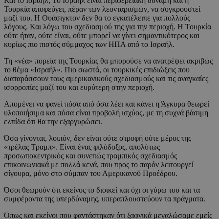
Και το Ισραήλ; Το Ισραήλ είναι περιφερειακή δύναμη και η
Τουρκία αποφεύγει, πέραν των λεονταρισμών, να συγκρουστεί
μαζί του. Η Ουάσιγκτον δεν θα το εγκατέλειπε για πολλούς
λόγους. Και λόγω του σχεδιασμού της για την περιοχή. Η Τουρκία
ούτε ήταν, ούτε είναι, ούτε μπορεί να γίνει σημαντικότερος και
κυρίως πιο πιστός σύμμαχος των ΗΠΑ από το Ισραήλ.
Τη «νέα» πορεία της Τουρκίας θα μπορούσε να ανατρέψει ακριβώς
το θέμα «Ισραήλ». Πιο σωστά, οι τουρκικές επιδιώξεις που
διαταράσσουν τους αμερικανικούς σχεδιασμούς και τις αναγκαίες
ισορροπίες μαζί του και ευρύτερη στην περιοχή.
Απομένει να φανεί πόσα από όσα λέει και κάνει η Άγκυρα θεωρεί
υλοποιήσιμα και πόσα είναι προβολή ισχύος, με τη συχνά βάσιμη
ελπίδα ότι θα την εξαργυρώσει.
Όσα γίνονται, λοιπόν, δεν είναι ούτε στροφή ούτε μέρος της
«τρέλας Τραμπ». Είναι ένας φιλόδοξος, απολύτως
προσωποκεντρικός και συνεπώς τραμπικός σχεδιασμός
επικοινωνιακά με πολλά κενά, που προς το παρόν λειτουργεί
σίγουρα, μόνο στο σύμπαν του Αμερικανού Προέδρου.
Όσοι θεωρούν ότι εκείνος το διοικεί και όχι οι γύρω του και τα
συμφέροντα της υπερδύναμης, υπεραπλουστεύουν τα πράγματα.
Όπως και εκείνοι που φαντάστηκαν ότι ξαφνικά μεγαλώσαμε εμείς