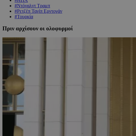
#ΗΠΑ
#Ντόναλντ Τραμπ
#Ρετζέπ Ταγίπ Ερντογάν
#Τουρκία
Πριν αρχίσουν οι ολοφυρμοί