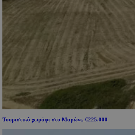
Τουριστικό χωράφι στο Μαρώνι, €225,000