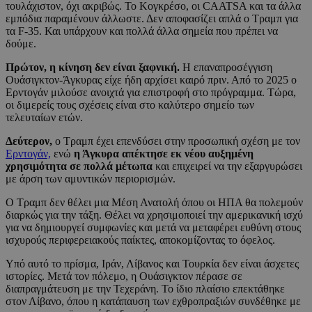
τουλάχιστον, όχι ακριβώς. Το Κογκρέσο, οι CAATSA και τα άλλα
εμπόδια παραμένουν άλλωστε. Δεν αποφασίζει απλά ο Τραμπ για
τα F-35. Και υπάρχουν και πολλά άλλα σημεία που πρέπει να
δούμε.
Πρώτον, η κίνηση δεν είναι ξαφνική.
Η επαναπροσέγγιση
Ουάσιγκτον-Άγκυρας είχε ήδη αρχίσει καιρό πριν. Από το 2025 ο
Ερντογάν μιλούσε ανοιχτά για επιστροφή στο πρόγραμμα. Τώρα,
οι διμερείς τους σχέσεις είναι στο καλύτερο σημείο των
τελευταίων ετών.
Δεύτερον,
ο Τραμπ έχει επενδύσει στην προσωπική σχέση με τον
Ερντογάν,
ενώ
η Άγκυρα απέκτησε εκ νέου αυξημένη
χρησιμότητα σε πολλά μέτωπα
και επιχειρεί να την εξαργυρώσει
με άρση των αμυντικών περιορισμών.
Ο Τραμπ δεν θέλει μια Μέση Ανατολή όπου οι ΗΠΑ θα πολεμούν
διαρκώς για την τάξη. Θέλει να χρησιμοποιεί την αμερικανική ισχύ
για να δημιουργεί συμφωνίες και μετά να μεταφέρει ευθύνη στους
ισχυρούς περιφερειακούς παίκτες, αποκομίζοντας το όφελος.
Υπό αυτό το πρίσμα, Ιράν, Λίβανος και Τουρκία δεν είναι άσχετες
ιστορίες. Μετά τον πόλεμο, η Ουάσιγκτον πέρασε σε
διαπραγμάτευση με την Τεχεράνη. Το ίδιο πλαίσιο επεκτάθηκε
στον Λίβανο, όπου η κατάπαυση των εχθροπραξιών συνδέθηκε με