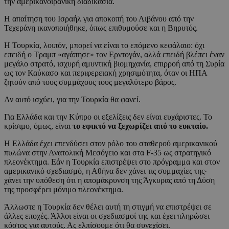
την αμερικανοϊρανική διαδικασία.
Η απαίτηση του Ισραήλ για αποκοπή του Λιβάνου από την
Τεχεράνη ικανοποιήθηκε, όπως επιθυμούσε και η Βηρυτός.
Η Τουρκία, λοιπόν, μπορεί να είναι το επόμενο κεφάλαιο: όχι
επειδή ο Τραμπ «αγάπησε» τον Ερντογάν, αλλά επειδή βλέπει έναν
μεγάλο στρατό, ισχυρή αμυντική βιομηχανία, επιρροή από τη Συρία
ως τον Καύκασο και περιφερειακή χρησιμότητα, όταν οι ΗΠΑ
ζητούν από τους συμμάχους τους μεγαλύτερο βάρος.
Αν αυτό ισχύει, για την Τουρκία θα φανεί.
Για Ελλάδα και την Κύπρο οι εξελίξεις δεν είναι ευχάριστες. Το
κρίσιμο, όμως, είναι
το εφικτό να ξεχωρίζει από το ευκταίο.
Η Ελλάδα έχει επενδύσει στον ρόλο του σταθερού αμερικανικού
πυλώνα στην Ανατολική Μεσόγειο και στα F-35 ως στρατηγικό
πλεονέκτημα. Εάν η Τουρκία επιστρέψει στο πρόγραμμα και στον
αμερικανικό σχεδιασμό, η Αθήνα δεν χάνει τις συμμαχίες της·
χάνει την υπόθεση ότι η απομάκρυνση της Άγκυρας από τη Δύση
της προσφέρει μόνιμο πλεονέκτημα.
Άλλωστε η Τουρκία δεν θέλει αυτή τη στιγμή να επιστρέψει σε
άλλες εποχές. Άλλοι είναι οι σχεδιασμοί της και έχει πληρώσει
κόστος για αυτούς. Ας ελπίσουμε ότι θα συνεχίσει.