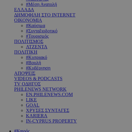
#Μέση Ανατολή
ΕΛΛΑΔΑ
ΔΗΜΟΦΙΛΗ ΣΤΟ INTERNET
ΟΙΚΟΝΟΜΙΑ
#Καύσιμα
#Συνταξιοδοτικό
#Τουρισμός
ΠΟΛΙΤΙΣΜΟΣ
ΑΤΖΕΝΤΑ
ΠΟΛΙΤΙΚΗ
#Κυπριακό
#Βουλή
#Κυβέρνηση
ΑΠΟΨΕΙΣ
VIDEOS & PODCASTS
TV ΟΔΗΓΟΣ
PHILENEWS NETWORK
EN.PHILENEWS.COM
LIKE
GOAL
ΧΡΥΣΕΣ ΣΥΝΤΑΓΕΣ
KARIERA
IN-CYPRUS PROPERTY
#Καιρός