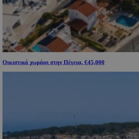
Οικιστικό χωράφι στην Πέγεια, €45,000