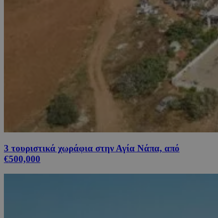
3 τουριστικά χωράφια στην Αγία Νάπα, από
€500,000