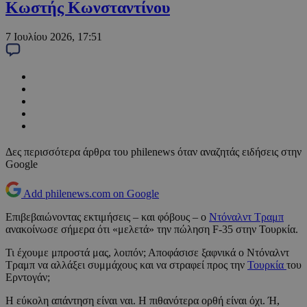
Κωστής Κωνσταντίνου
7 Ιουλίου 2026, 17:51
Δες περισσότερα άρθρα του philenews όταν αναζητάς ειδήσεις στην
Google
Add philenews.com on Google
Επιβεβαιώνοντας εκτιμήσεις – και φόβους – ο
Ντόναλντ Τραμπ
ανακοίνωσε σήμερα ότι «μελετά» την πώληση F-35 στην Τουρκία.
Τι έχουμε μπροστά μας, λοιπόν; Αποφάσισε ξαφνικά ο Ντόναλντ
Τραμπ να αλλάξει συμμάχους και να στραφεί προς την
Τουρκία
του
Ερντογάν;
Η εύκολη απάντηση είναι ναι. Η πιθανότερα ορθή είναι όχι. Ή,