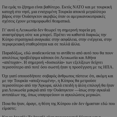
Για εμάς το ζήτημα είναι βαθύτερο. Εκτός ΝΑΤΟ και με τουρκική
κατοχή στο νησί, μια ενισχυμένη Τουρκία αποκτά μεγαλύτερο
βάρος στην Ουάσιγκτον ακριβώς όταν οι αμερικανοκυπριακές
σχέσεις έχουν μεταμορφωθεί θεαματικά.
Γι’ αυτό η Λευκωσία δεν θεωρεί τη σημερινή πορεία μη
αναστρέψιμη ούτε και μπορεί. Πρέπει να καθιστά διαρκώς την
Κύπρο στρατηγικά αναγκαία: στην ασφάλεια, στην ενέργεια, στην
περιφερειακή σταθερότητα και σε πολλά άλλα.
Παραδόξως, εδώ αναδεικνύεται το αντίθετο από αυτό που θα πουν
απολύτως προβλέψιμα κάποιοι ότι Λευκωσία και Αθήνα
«απέτυχαν». Η σημερινή «δυσκολία» των εξελίξεων δείχνει
περισσότερο από ποτέ όσο σωστή ήταν η προσέγγιση με τις ΗΠΑ.
Όχι γιατί οποιοσδήποτε σοβαρός άνθρωπος πίστευε ότι, ακόμη και
με την Τουρκία «αποξενωμένη», η Κύπρος θα μετρούσε
περισσότερο από την Άγκυρα, αλλά επειδή η άλλη επιλογή θα ήταν
μια Λευκωσία μακριά από την Ουάσιγκτον —ίσως στην αγκαλιά
αντιπάλων της, όπως υπαγορεύουν οι αγκυλώσεις μερικών.
Ποια θα ήταν, άραγε, η θέση της Κύπρου εάν δεν ήμασταν εδώ που
είμαστε;