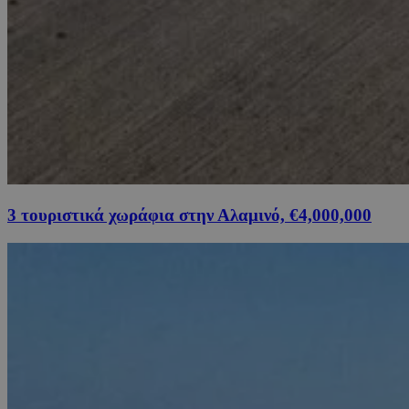
3 τουριστικά χωράφια στην Αλαμινό, €4,000,000