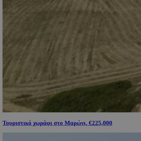
Τουριστικό χωράφι στο Μαρώνι, €225,000