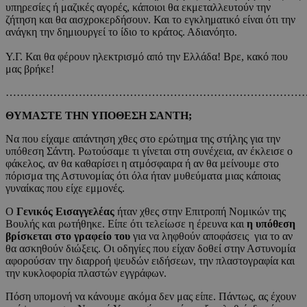
υπηρεσίες ή μαζικές αγορές, κάποιοι θα εκμεταλλευτούν την
ζήτηση και θα αισχροκερδήσουν. Και το εγκληματικό είναι ότι την
ανάγκη την δημιουργεί το ίδιο το κράτος. Αδιανόητο.
Υ.Γ. Και θα φέρουν ηλεκτρισμό από την Ελλάδα! Βρε, κακό που
μας βρήκε!
…………………………………………………………………………
ΘΥΜΑΣΤΕ ΤΗΝ ΥΠΟΘΕΣΗ ΣΑΝΤΗ;
Να που είχαμε απάντηση χθες στο ερώτημα της στήλης για την
υπόθεση Σάντη. Ρωτούσαμε τι γίνεται στη συνέχεια, αν έκλεισε ο
φάκελος, αν θα καθαρίσει η ατμόσφαιρα ή αν θα μείνουμε στο
πόρισμα της Αστυνομίας ότι όλα ήταν μυθεύματα μιας κάποιας
γυναίκας που είχε εμμονές.
Ο
Γενικός Εισαγγελέας
ήταν χθες στην Επιτροπή Νομικών της
Βουλής και ρωτήθηκε. Είπε ότι τελείωσε η έρευνα και
η υπόθεση
βρίσκεται στο γραφείο του
για να ληφθούν αποφάσεις για το αν
θα ασκηθούν διώξεις. Οι οδηγίες που είχαν δοθεί στην Αστυνομία
αφορούσαν την διαρροή ψευδών ειδήσεων, την πλαστογραφία και
την κυκλοφορία πλαστών εγγράφων.
Πόση υπομονή να κάνουμε ακόμα δεν μας είπε. Πάντως, ας έχουν