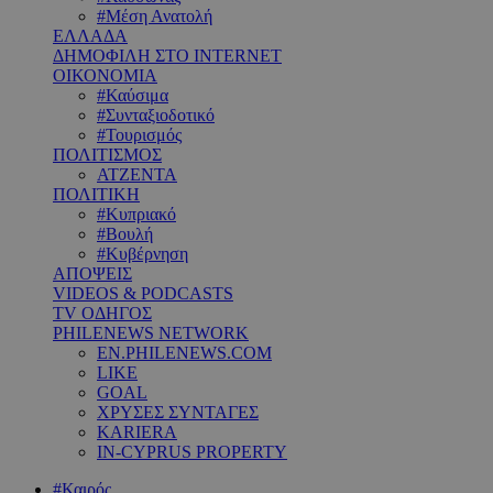
#Μέση Ανατολή
ΕΛΛΑΔΑ
ΔΗΜΟΦΙΛΗ ΣΤΟ INTERNET
ΟΙΚΟΝΟΜΙΑ
#Καύσιμα
#Συνταξιοδοτικό
#Τουρισμός
ΠΟΛΙΤΙΣΜΟΣ
ΑΤΖΕΝΤΑ
ΠΟΛΙΤΙΚΗ
#Κυπριακό
#Βουλή
#Κυβέρνηση
ΑΠΟΨΕΙΣ
VIDEOS & PODCASTS
TV ΟΔΗΓΟΣ
PHILENEWS NETWORK
EN.PHILENEWS.COM
LIKE
GOAL
ΧΡΥΣΕΣ ΣΥΝΤΑΓΕΣ
KARIERA
IN-CYPRUS PROPERTY
#Καιρός