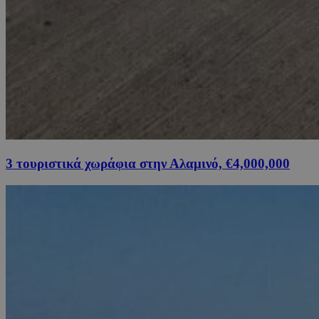
3 τουριστικά χωράφια στην Αλαμινό, €4,000,000