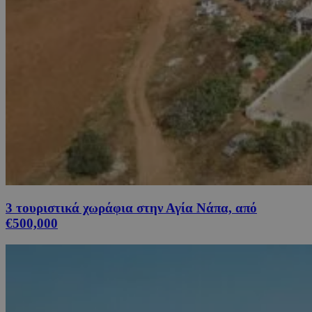
3 τουριστικά χωράφια στην Αγία Νάπα, από
€500,000