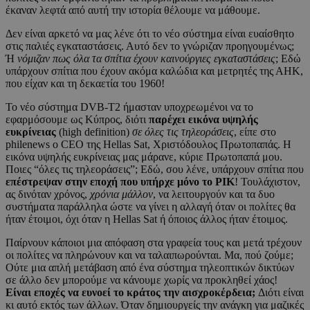
έκαναν λεφτά από αυτή την ιστορία θέλουμε να μάθουμε.
Δεν είναι αρκετό να μας λένε ότι το νέο σύστημα είναι ευαίσθητο
στις παλιές εγκαταστάσεις. Αυτό δεν το γνώριζαν προηγουμένως;
Ή
νόμιζαν πως όλα τα σπίτια έχουν καινούργιες εγκαταστάσεις
; Εδώ
υπάρχουν σπίτια που έχουν ακόμα καλώδια και μετρητές της ΑΗΚ,
που είχαν και τη δεκαετία του 1960!
Το νέο σύστημα DVB-T2 ήμασταν υποχρεωμένοι να το
εφαρμόσουμε ως Κύπρος, διότι
παρέχει εικόνα υψηλής
ευκρίνειας
(high definition)
σε όλες τις τηλεοράσεις
, είπε στο
philenews ο CEO της Hellas Sat, Χριστόδουλος Πρωτοπαπάς. Η
εικόνα υψηλής ευκρίνειας μας μάρανε, κύριε Πρωτοπαπά μου.
Ποιες “όλες τις τηλεοράσεις”; Εδώ, σου λένε, υπάρχουν σπίτια που
επέστρεψαν στην εποχή που υπήρχε μόνο το ΡΙΚ
! Τουλάχιστον,
ας δινόταν χρόνος,
χρόνια μάλλον
, να λειτουργούν και τα δυο
συστήματα παράλληλα ώστε να γίνει η αλλαγή όταν οι πολίτες θα
ήταν έτοιμοι, όχι όταν η Hellas Sat ή όποιος άλλος ήταν έτοιμος.
Παίρνουν κάποιοι μια απόφαση στα γραφεία τους και μετά τρέχουν
οι πολίτες να πληρώνουν και να ταλαιπωρούνται. Μα, πού ζούμε;
Ούτε μια απλή μετάβαση από ένα σύστημα τηλεοπτικών δικτύων
σε άλλο δεν μπορούμε να κάνουμε χωρίς να προκληθεί χάος!
Είναι εποχές να ευνοεί το κράτος την αισχροκέρδεια;
Διότι είναι
κι αυτό εκτός των άλλων. Όταν δημιουργείς την ανάγκη για μαζικές