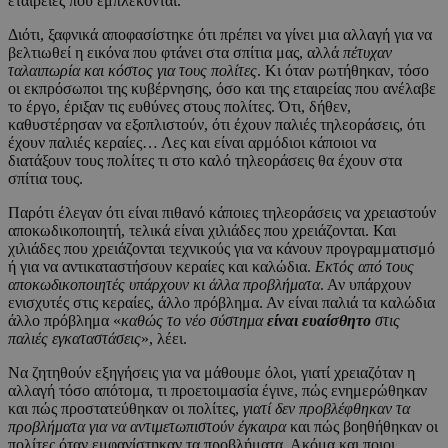
εταιρείες που εμπλέκονται.
Διότι, ξαφνικά αποφασίστηκε ότι πρέπει να γίνει μια αλλαγή για να
βελτιωθεί η εικόνα που φτάνει στα σπίτια μας, αλλά
πέτυχαν
ταλαιπωρία και κόστος για τους πολίτες
. Κι όταν ρωτήθηκαν, τόσο
οι εκπρόσωποι της κυβέρνησης, όσο και της εταιρείας που ανέλαβε
το έργο, έριξαν τις ευθύνες στους πολίτες. Ότι, δήθεν,
καθυστέρησαν να εξοπλιστούν, ότι έχουν παλιές τηλεοράσεις, ότι
έχουν παλιές κεραίες… Λες και είναι αρμόδιοι κάποιοι να
διατάξουν τους πολίτες τι στο καλό τηλεοράσεις θα έχουν στα
σπίτια τους.
Παρότι έλεγαν ότι είναι πιθανό κάποιες τηλεοράσεις να χρειαστούν
αποκωδικοποιητή, τελικά είναι χιλιάδες που χρειάζονται. Και
χιλιάδες που χρειάζονται τεχνικούς για να κάνουν προγραμματισμό
ή για να αντικαταστήσουν κεραίες και καλώδια.
Εκτός από τους
αποκωδικοποιητές υπάρχουν κι άλλα προβλήματα
. Αν υπάρχουν
ενισχυτές στις κεραίες, άλλο πρόβλημα. Αν είναι παλιά τα καλώδια
άλλο πρόβλημα «
καθώς το νέο σύστημα
είναι ευαίσθητο
στις
παλιές εγκαταστάσεις
», λέει.
Να ζητηθούν εξηγήσεις για να μάθουμε όλοι, γιατί χρειαζόταν η
αλλαγή τόσο απότομα, τι προετοιμασία έγινε, πώς ενημερώθηκαν
και πώς προστατεύθηκαν οι πολίτες,
γιατί δεν προβλέφθηκαν τα
προβλήματα για να αντιμετωπιστούν έγκαιρα
και πώς βοηθήθηκαν οι
πολίτες όταν εμφανίστηκαν τα προβλήματα. Ακόμα και ποιοι