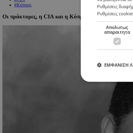
#Κύπρος
Ρυθμίσεις διαφή
Ρυθμίσεις cookie
Οι πράκτορες, η CIA και η Κύπρος
Απολυτως
απαραιτητα
ΕΜΦΑΝΙΣΗ 