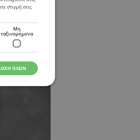
τε στιγμή στις
Μη
ταξινομημενα
ΔΟΧΗ ΟΛΩΝ