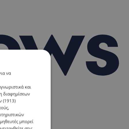
για να
αγνωριστικά και
ση διαφημίσεων
 (1913)
πούς,
κτηριστικών
ομηθευτές μπορεί
ντιταχθείτε στις