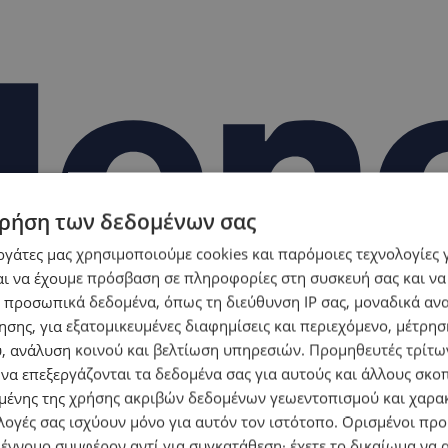
ρήση των δεδομένων σας
εργάτες μας χρησιμοποιούμε cookies και παρόμοιες τεχνολογίες 
ι να έχουμε πρόσβαση σε πληροφορίες στη συσκευή σας και να
 προσωπικά δεδομένα, όπως τη διεύθυνση IP σας, μοναδικά αν
σης, για εξατομικευμένες διαφημίσεις και περιεχόμενο, μέτρη
υ, ανάλυση κοινού και βελτίωση υπηρεσιών.
Προμηθευτές τρίτων
 να επεξεργάζονται τα δεδομένα σας για αυτούς και άλλους σκο
ένης της χρήσης ακριβών δεδομένων γεωεντοπισμού και χαρα
λογές σας ισχύουν μόνο για αυτόν τον ιστότοπο. Ορισμένοι πρ
 έννομο συμφέρον αντί για συγκατάθεση· έχετε το δικαίωμα να α