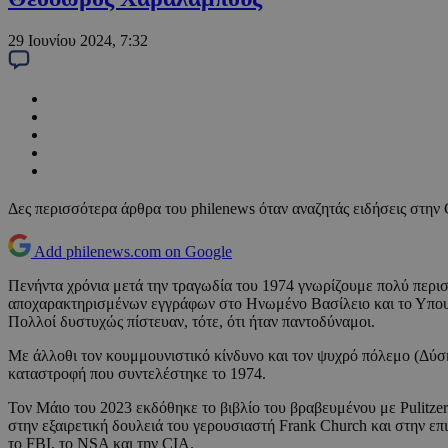
29 Ιουνίου 2024, 7:32
Δες περισσότερα άρθρα του philenews όταν αναζητάς ειδήσεις στην
Add philenews.com on Google
Πενήντα χρόνια μετά την τραγωδία του 1974 γνωρίζουμε πολύ περισ
αποχαρακτηρισμένων εγγράφων στο Ηνωμένο Βασίλειο και το Υπουρ
Πολλοί δυστυχώς πίστευαν, τότε, ότι ήταν παντοδύναμοι.
Με άλλοθι τον κουμμουνιστικό κίνδυνο και τον ψυχρό πόλεμο (Δύσης
καταστροφή που συντελέστηκε το 1974.
Τον Μάιο του 2023 εκδόθηκε το βιβλίο του βραβευμένου με Pulitze
στην εξαιρετική δουλειά του γερουσιαστή Frank Church και στην ε
το FBI, το NSA και την CIA.