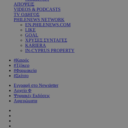
ΑΠΟΨΕΙΣ
VIDEOS & PODCASTS
TV ΟΔΗΓΟΣ
PHILENEWS NETWORK
EN.PHILENEWS.COM
LIKE
GOAL
ΧΡΥΣΕΣ ΣΥΝΤΑΓΕΣ
KARIERA
IN-CYPRUS PROPERTY
#Καιρός
#Τζόκερ
#Φαρμακεία
#Σκίτσο
Εγγραφή στο Newsletter
Αρχείο Φ
Ψηφιακές Εκδόσεις
Αφιερώματα