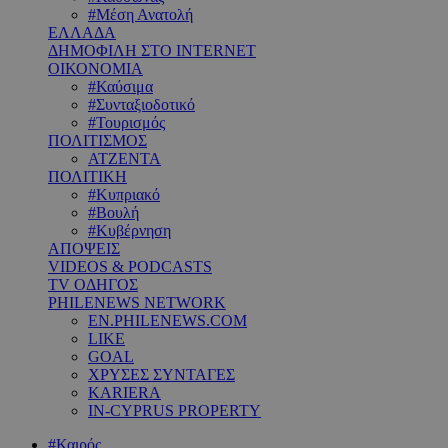
#Μέση Ανατολή
ΕΛΛΑΔΑ
ΔΗΜΟΦΙΛΗ ΣΤΟ INTERNET
ΟΙΚΟΝΟΜΙΑ
#Καύσιμα
#Συνταξιοδοτικό
#Τουρισμός
ΠΟΛΙΤΙΣΜΟΣ
ΑΤΖΕΝΤΑ
ΠΟΛΙΤΙΚΗ
#Κυπριακό
#Βουλή
#Κυβέρνηση
ΑΠΟΨΕΙΣ
VIDEOS & PODCASTS
TV ΟΔΗΓΟΣ
PHILENEWS NETWORK
EN.PHILENEWS.COM
LIKE
GOAL
ΧΡΥΣΕΣ ΣΥΝΤΑΓΕΣ
KARIERA
IN-CYPRUS PROPERTY
#Καιρός