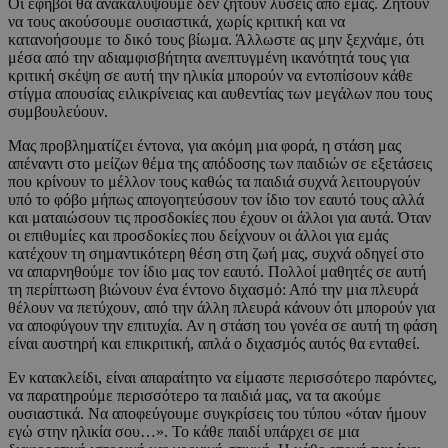
Οι έφηβοι θα ανακαλύψουμε δεν ζητούν λύσεις από εμάς. Ζητούν
να τους ακούσουμε ουσιαστικά, χωρίς κριτική και να
κατανοήσουμε το δικό τους βίωμα. Άλλωστε ας μην ξεχνάμε, ότι
μέσα από την αδιαμφισβήτητα ανεπτυγμένη ικανότητά τους για
κριτική σκέψη σε αυτή την ηλικία μπορούν να εντοπίσουν κάθε
στίγμα απουσίας ειλικρίνειας και αυθεντίας των μεγάλων που τους
συμβουλεύουν.
Μας προβληματίζει έντονα, για ακόμη μια φορά, η στάση μας
απέναντι στο μείζων θέμα της απόδοσης των παιδιών σε εξετάσεις
που κρίνουν το μέλλον τους καθώς τα παιδιά συχνά λειτουργούν
υπό το φόβο μήπως απογοητεύσουν τον ίδιο τον εαυτό τους αλλά
και ματαιώσουν τις προσδοκίες που έχουν οι άλλοι για αυτά. Όταν
οι επιθυμίες και προσδοκίες που δείχνουν οι άλλοι για εμάς
κατέχουν τη σημαντικότερη θέση στη ζωή μας, συχνά οδηγεί στο
να απαρνηθούμε τον ίδιο μας τον εαυτό. Πολλοί μαθητές σε αυτή
τη περίπτωση βιώνουν ένα έντονο διχασμό: Από την μια πλευρά
θέλουν να πετύχουν, από την άλλη πλευρά κάνουν ότι μπορούν για
να αποφύγουν την επιτυχία. Αν η στάση του γονέα σε αυτή τη φάση
είναι αυστηρή και επικριτική, απλά ο διχασμός αυτός θα ενταθεί.
Εν κατακλείδι, είναι απαραίτητο να είμαστε περισσότερο παρόντες,
να παρατηρούμε περισσότερο τα παιδιά μας, να τα ακούμε
ουσιαστικά. Να αποφεύγουμε συγκρίσεις του τύπου «όταν ήμουν
εγώ στην ηλικία σου…». Το κάθε παιδί υπάρχει σε μια