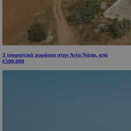
3 τουριστικά χωράφια στην Αγία Νάπα, από
€500,000