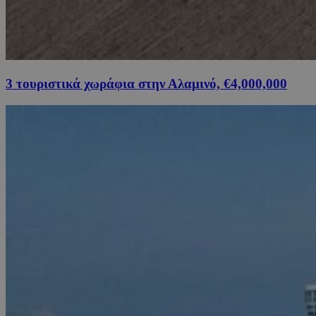
3 τουριστικά χωράφια στην Αλαμινό, €4,000,000