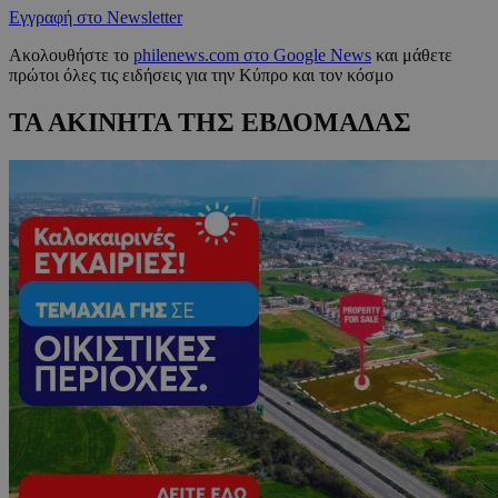
Εγγραφή στο Newsletter
Ακολουθήστε το
philenews.com στο Google News
και μάθετε
πρώτοι όλες τις ειδήσεις για την Κύπρο και τον κόσμο
ΤΑ ΑΚΙΝΗΤΑ ΤΗΣ ΕΒΔΟΜΑΔΑΣ