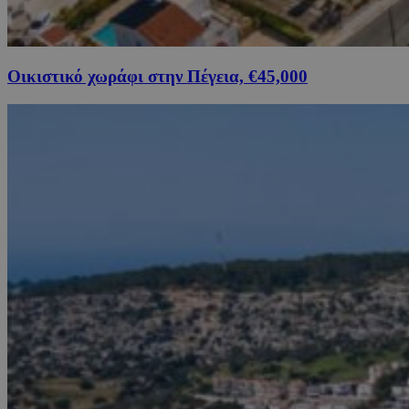
Οικιστικό χωράφι στην Πέγεια, €45,000