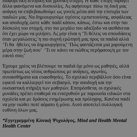
διαφορετική ιστορική και χρονική στιγμή. Η κάθε εποχή παράγει
άλλα φαινόμενα και δυσκολίες. Ας αφήσουμε πίσω τη δική μας
ανάγκη να επιβεβαιωθούμε ως γονείς μέσα από την επιτυχία των
παιδιών μας. Να δημιουργούμε σχέσεις εμπιστοσύνης, ασφάλειας
και αποδοχής ώστε κάθε παιδί κάπου, κάπως. έστω και στην πιο
δύσκολη του στιγμή, στο πιο μεγάλο του αδιέξοδο να αισθάνεται
ότι έχει χώρο να μιλήσει. Ας μην είναι η ‘Τι θέλεις να σπουδάσεις
όταν μεγαλώσεις;΄η πιο συχνή ερώτησή μας προς τα παιδιά αλλά
‘Τι θα ήθελες να δημιουργήσεις’ ‘Πώς φαντάζεσαι μια χαρούμενη
μέρα στην ζωή σου’ ‘Τι σε κάνει να νιώθεις περήφανος/η με τον
εαυτό σου;’
Έχουμε χρέος να βλέπουμε τα παιδιά όχι μόνο ως μαθητές, αλλά
πρωτίστως ως νέους ανθρώπους με ανάγκες, αγωνίες,
συναισθήματα και ευαισθησίες. Το σχολικό περιβάλλον όσο είναι
εφικτό να καλλιεργεί τον σεβασμό, την αποδοχή και την
ουσιαστική στήριξη των μαθητών. Επιπρόσθετα, οι σχολικές
μονάδες πρέπει σταθερά να ενισχυθούν με παρουσία ειδικών στα
σχολεία και με δράσεις ενημέρωσης και πρόληψης. Κανένα παιδί
να μην νιώθει ποτέ αόρατο ή μόνο. Αυτό αποτελεί συλλογική
ευθύνη όλων μας.
*Εγγεγραμμένη Κλινική Ψυχολόγος, Mind and Health Mental
Health Center