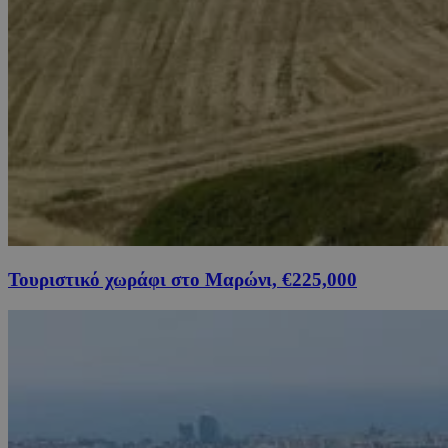
Τουριστικό χωράφι στο Μαρώνι, €225,000