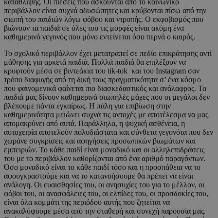
κατάθλιψης. Οι πιέσεις που ασκούνται από το κοινωνικό
περιβάλλον είναι συχνά αδυσώπητες και κρύβονται πίσω από την
σιωπή του παιδιών λόγω φόβου και ντροπής. Ο εκφοβισμός που
βιώνουν τα παιδιά σε όλες του τις μορφές είναι ακόμη ένα
καθημερινό γεγονός που μόνο εντείνεται όσο περνά ο καιρός.
Το σχολικό περιβάλλον έχει μετατραπεί σε πεδίο επικράτησης αντί
μάθησης για αρκετά παιδιά. Πολλά παιδιά θα επιλέξουν να
κρυφτούν μέσα σε βιντεάκια του tik-tok και του Instagram σαν
τρόπο διαφυγής από τη δική τους πραγματικότητα σ’ ένα κόσμο
που φαινομενικά φαίνεται πιο διασκεδαστικός και ανάλαφρος. Τα
παιδιά μας δίνουν καθημερινά σιωπηλές μάχες που οι μεγάλοι δεν
βλέπουμε πάντα εγκαίρως. Η πάλη για επιβίωση στην
καθημερινότητα μειώνει συχνά τις αντοχές με αποτέλεσμα να μας
απομακρύνει από αυτά. Παράλληλα, η ψυχική ασθένεια, η
αυτοχειρία αποτελούν πολυδιάστατα και σύνθετα γεγονότα που δεν
χωράνε συγκρίσεις και αφηγήσεις προσωπικών βιωμάτων και
εμπειριών. Το κάθε παιδί είναι μοναδικό και οι αλληλεπιδράσεις
του με το περιβάλλον καθορίζονται από ένα αριθμό παραγόντων.
Όσο μοναδικό είναι το κάθε παιδί τόσο και η προσπάθεια να το
αφουγκραστούμε και να το κατανοήσουμε θα πρέπει να είναι
ανάλογη. Οι ευαισθησίες του, οι ανησυχίες του για το μέλλον, οι
φόβοι του, οι ανασφάλειες του, οι ελπίδες του, οι προσδοκίες του,
είναι όλα κομμάτι της περιόδου αυτής που ζητείται να
ανακαλύψουμε μέσα από την σταθερή και συνεχή παρουσία μας.