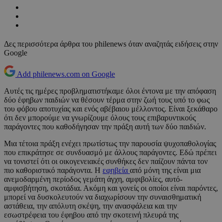
Δες περισσότερα άρθρα του philenews όταν αναζητάς ειδήσεις στην
Google
Add philenews.com on Google
Αυτές τις ημέρες προβληματιστήκαμε όλοι έντονα με την απόφαση
δύο έφηβων παιδιών να θέσουν τέρμα στην ζωή τους υπό το φως
του φόβου αποτυχίας και ενός αβέβαιου μέλλοντος. Είναι ξεκάθαρο
ότι δεν μπορούμε να γνωρίζουμε όλους τους επιβαρυντικούς
παράγοντες που καθοδήγησαν την πράξη αυτή των δύο παιδιών.
Μια τέτοια πράξη ενέχει πρωτίστως την παρουσία ψυχοπαθολογίας
που επικράτησε σε συνδυασμό με άλλους παράγοντες. Εδώ πρέπει
να τονιστεί ότι οι οικογενειακές συνθήκες δεν παίζουν πάντα τον
πιο καθοριστικό παράγοντα. Η
εφηβεία
από μόνη της είναι μια
ανεμοδαρμένη περίοδος γεμάτη άγχη, αμφιβολίες, αυτό-
αμφισβήτηση, σκοτάδια. Ακόμη και γονείς οι οποίοι είναι παρόντες,
μπορεί να δυσκολευτούν να διαχωρίσουν την συναισθηματική
αστάθεια, την απόλυτη σκέψη, την ανασφάλεια και την
εσωστρέφεια του έφηβου από την σκοτεινή πλευρά της