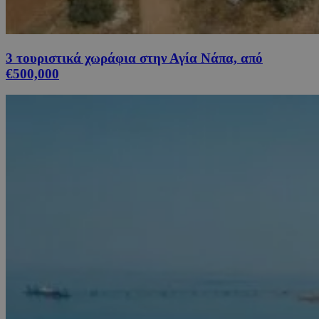
3 τουριστικά χωράφια στην Αγία Νάπα, από
€500,000