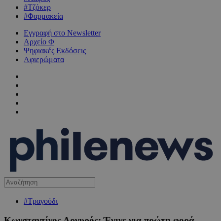
#Τζόκερ
#Φαρμακεία
Εγγραφή στο Newsletter
Αρχείο Φ
Ψηφιακές Εκδόσεις
Αφιερώματα
#Τραγούδι
Κωνσταντίνος Αργυρός: Έγινε για πρώτη φορά