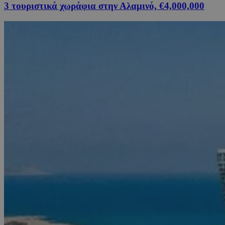
3 τουριστικά χωράφια στην Αλαμινό, €4,000,000