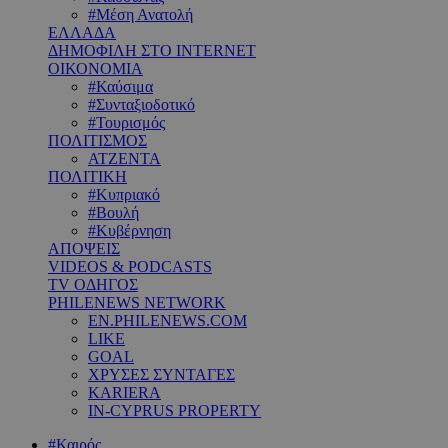
#Μέση Ανατολή
ΕΛΛΑΔΑ
ΔΗΜΟΦΙΛΗ ΣΤΟ INTERNET
ΟΙΚΟΝΟΜΙΑ
#Καύσιμα
#Συνταξιοδοτικό
#Τουρισμός
ΠΟΛΙΤΙΣΜΟΣ
ΑΤΖΕΝΤΑ
ΠΟΛΙΤΙΚΗ
#Κυπριακό
#Βουλή
#Κυβέρνηση
ΑΠΟΨΕΙΣ
VIDEOS & PODCASTS
TV ΟΔΗΓΟΣ
PHILENEWS NETWORK
EN.PHILENEWS.COM
LIKE
GOAL
ΧΡΥΣΕΣ ΣΥΝΤΑΓΕΣ
KARIERA
IN-CYPRUS PROPERTY
#Καιρός