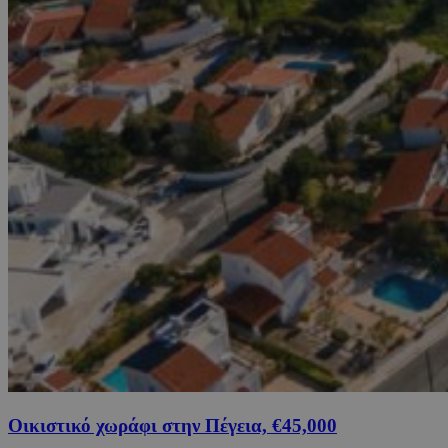
Οικιστικό χωράφι στην Πέγεια, €45,000