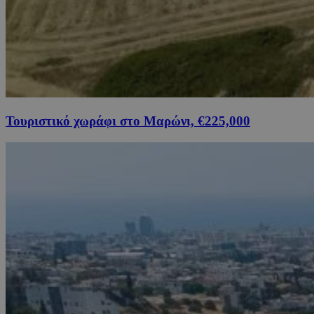
Τουριστικό χωράφι στο Μαρώνι, €225,000