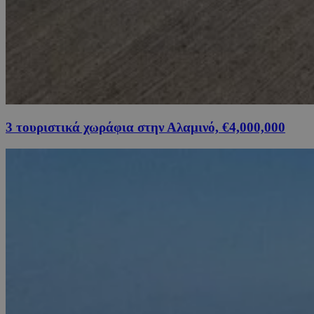
3 τουριστικά χωράφια στην Αλαμινό, €4,000,000