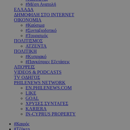
#Μέση Ανατολή
ΕΛΛΑΔΑ
ΔΗΜΟΦΙΛΗ ΣΤΟ INTERNET
ΟΙΚΟΝΟΜΙΑ
#Καύσιμα
#Συνταξιοδοτικό
#Τουρισμός
ΠΟΛΙΤΙΣΜΟΣ
ΑΤΖΕΝΤΑ
ΠΟΛΙΤΙΚΗ
#Κυπριακό
#Παγκύπριες Εξετάσεις
ΑΠΟΨΕΙΣ
VIDEOS & PODCASTS
TV ΟΔΗΓΟΣ
PHILENEWS NETWORK
EN.PHILENEWS.COM
LIKE
GOAL
ΧΡΥΣΕΣ ΣΥΝΤΑΓΕΣ
KARIERA
IN-CYPRUS PROPERTY
#Καιρός
#Τζόκερ