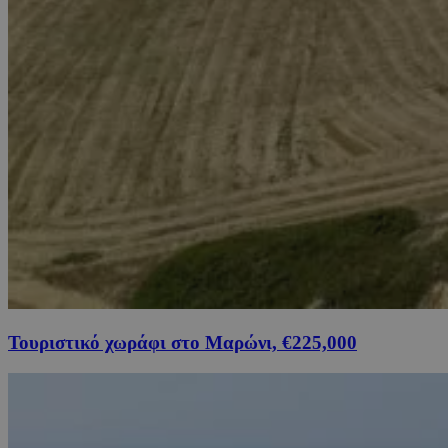
Τουριστικό χωράφι στο Μαρώνι, €225,000