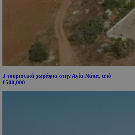
3 τουριστικά χωράφια στην Αγία Νάπα, από
€500,000