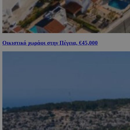
Οικιστικό χωράφι στην Πέγεια, €45,000