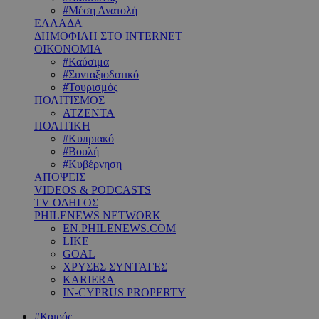
#Μέση Ανατολή
ΕΛΛΑΔΑ
ΔΗΜΟΦΙΛΗ ΣΤΟ INTERNET
ΟΙΚΟΝΟΜΙΑ
#Καύσιμα
#Συνταξιοδοτικό
#Τουρισμός
ΠΟΛΙΤΙΣΜΟΣ
ΑΤΖΕΝΤΑ
ΠΟΛΙΤΙΚΗ
#Κυπριακό
#Βουλή
#Κυβέρνηση
ΑΠΟΨΕΙΣ
VIDEOS & PODCASTS
TV ΟΔΗΓΟΣ
PHILENEWS NETWORK
EN.PHILENEWS.COM
LIKE
GOAL
ΧΡΥΣΕΣ ΣΥΝΤΑΓΕΣ
KARIERA
IN-CYPRUS PROPERTY
#Καιρός