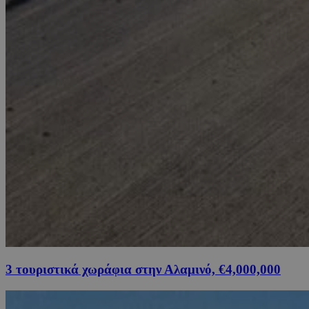
3 τουριστικά χωράφια στην Αλαμινό, €4,000,000