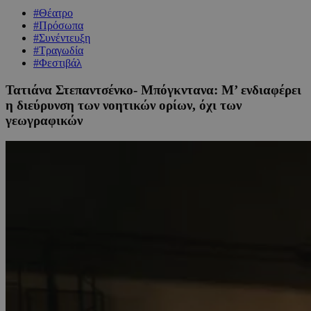
#Θέατρο
#Πρόσωπα
#Συνέντευξη
#Τραγωδία
#Φεστιβάλ
Τατιάνα Στεπαντσένκο- Μπόγκντανα: Μ’ ενδιαφέρει
η διεύρυνση των νοητικών ορίων, όχι των
γεωγραφικών