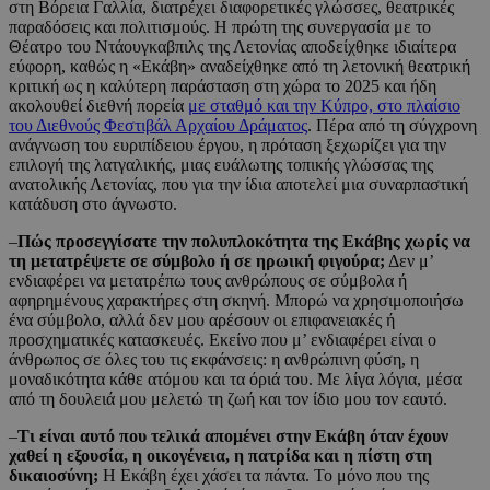
στη Βόρεια Γαλλία, διατρέχει διαφορετικές γλώσσες, θεατρικές
παραδόσεις και πολιτισμούς. Η πρώτη της συνεργασία με το
Θέατρο του Ντάουγκαβπιλς της Λετονίας αποδείχθηκε ιδιαίτερα
εύφορη, καθώς η «Εκάβη» αναδείχθηκε από τη λετονική θεατρική
κριτική ως η καλύτερη παράσταση στη χώρα το 2025 και ήδη
ακολουθεί διεθνή πορεία
με σταθμό και την Κύπρο, στο πλαίσιο
του Διεθνούς Φεστιβάλ Αρχαίου Δράματος
. Πέρα από τη σύγχρονη
ανάγνωση του ευριπίδειου έργου, η πρόταση ξεχωρίζει για την
επιλογή της λατγαλικής, μιας ευάλωτης τοπικής γλώσσας της
ανατολικής Λετονίας, που για την ίδια αποτελεί μια συναρπαστική
κατάδυση στο άγνωστο.
–
Πώς προσεγγίσατε την πολυπλοκότητα της Εκάβης χωρίς να
τη μετατρέψετε σε σύμβολο ή σε ηρωική φιγούρα;
Δεν μ’
ενδιαφέρει να μετατρέπω τους ανθρώπους σε σύμβολα ή
αφηρημένους χαρακτήρες στη σκηνή. Μπορώ να χρησιμοποιήσω
ένα σύμβολο, αλλά δεν μου αρέσουν οι επιφανειακές ή
προσχηματικές κατασκευές. Εκείνο που μ’ ενδιαφέρει είναι ο
άνθρωπος σε όλες του τις εκφάνσεις: η ανθρώπινη φύση, η
μοναδικότητα κάθε ατόμου και τα όριά του. Με λίγα λόγια, μέσα
από τη δουλειά μου μελετώ τη ζωή και τον ίδιο μου τον εαυτό.
–
Τι είναι αυτό που τελικά απομένει στην Εκάβη όταν έχουν
χαθεί η εξουσία, η οικογένεια, η πατρίδα και η πίστη στη
δικαιοσύνη;
Η Εκάβη έχει χάσει τα πάντα. Το μόνο που της