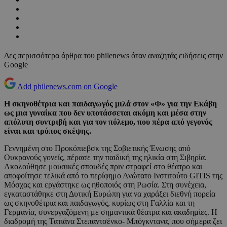
Δες περισσότερα άρθρα του philenews όταν αναζητάς ειδήσεις στην
Google
Add philenews.com on Google
Η σκηνοθέτρια και παιδαγωγός μιλά στον «Φ» για την Εκάβη
ως μια γυναίκα που δεν υποτάσσεται ακόμη και μέσα στην
απόλυτη συντριβή και για τον πόλεμο, που πέρα από γεγονός
είναι και τρόπος σκέψης.
Γεννημένη στο Προκόπιεβσκ της Σοβιετικής Ένωσης από
Ουκρανούς γονείς, πέρασε την παιδική της ηλικία στη Σιβηρία.
Ακολούθησε μουσικές σπουδές πριν στραφεί στο θέατρο και
αποφοίτησε τελικά από το περίφημο Ανώτατο Ινστιτούτο GITIS της
Μόσχας και εργάστηκε ως ηθοποιός στη Ρωσία. Στη συνέχεια,
εγκαταστάθηκε στη Δυτική Ευρώπη για να χαράξει διεθνή πορεία
ως σκηνοθέτρια και παιδαγωγός, κυρίως στη Γαλλία και τη
Γερμανία, συνεργαζόμενη με σημαντικά θέατρα και ακαδημίες. Η
διαδρομή της Τατιάνα Στεπαντσένκο- Μπόγκντανα, που σήμερα ζει