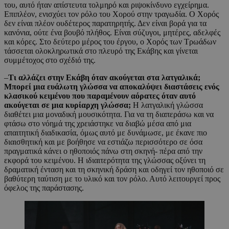
του, αυτό ήταν απίστευτα τολμηρό και ριψοκίνδυνο εγχείρημα.
Επιπλέον, ενισχύει τον ρόλο του Χορού στην τραγωδία. Ο Χορός
δεν είναι πλέον ουδέτερος παρατηρητής. Δεν είναι βορά για τα
κανόνια, ούτε ένα βουβό πλήθος. Είναι σύζυγοι, μητέρες, αδελφές
και κόρες. Στο δεύτερο μέρος του έργου, ο Χορός των Τρωάδων
τάσσεται ολοκληρωτικά στο πλευρό της Εκάβης και γίνεται
συμμέτοχος στο σχέδιό της.
–
Τι αλλάζει στην Εκάβη όταν ακούγεται στα λατγαλικά;
Μπορεί μια ευάλωτη γλώσσα να αποκαλύψει διαστάσεις ενός
κλασικού κειμένου που παραμένουν αόρατες όταν αυτό
ακούγεται σε μια κυρίαρχη γλώσσα;
Η λατγαλική γλώσσα
διαθέτει μια μοναδική μουσικότητα. Για να τη διαπεράσω και να
φτάσω στο νόημά της χρειάστηκε να διαβώ μέσα από μια
απαιτητική διαδικασία, όμως αυτό με δυνάμωσε, με έκανε πιο
διαισθητική και με βοήθησε να εστιάζω περισσότερο σε όσα
πραγματικά κάνει ο ηθοποιός πάνω στη σκηνή- πέρα από την
εκφορά του κειμένου. Η ιδιαιτερότητα της γλώσσας οξύνει τη
δραματική ένταση και τη σκηνική δράση και οδηγεί τον ηθοποιό σε
βαθύτερη ταύτιση με το υλικό και τον ρόλο. Αυτό λειτουργεί προς
όφελος της παράστασης.