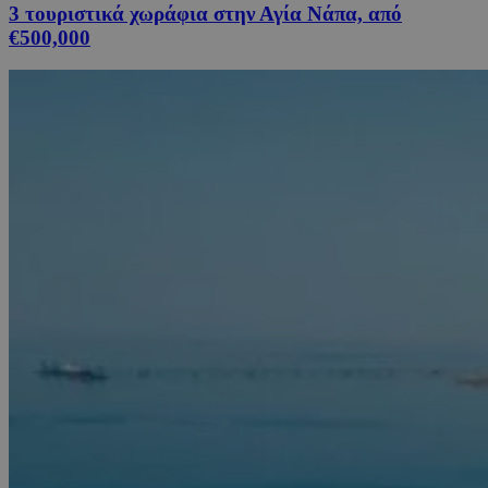
3 τουριστικά χωράφια στην Αγία Νάπα, από
€500,000