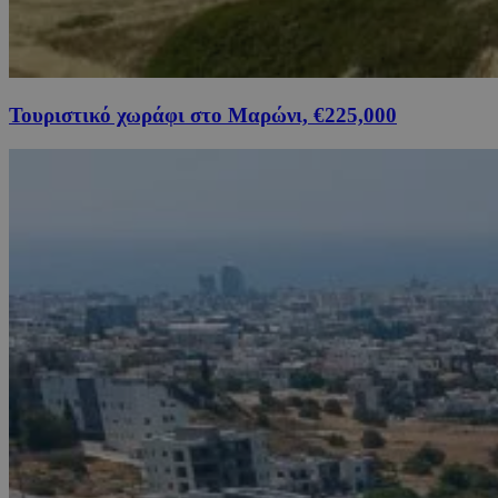
Τουριστικό χωράφι στο Μαρώνι, €225,000