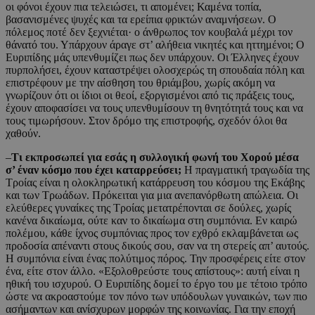
οι φόνοι έχουν πια τελειώσει, τι απομένει; Καμένα τοπία,
βασανισμένες ψυχές και τα ερείπια φρικτών αναμνήσεων. Ο
πόλεμος ποτέ δεν ξεχνιέται· ο άνθρωπος τον κουβαλά μέχρι τον
θάνατό του. Υπάρχουν άραγε στ’ αλήθεια νικητές και ηττημένοι; Ο
Ευριπίδης μάς υπενθυμίζει πως δεν υπάρχουν. Οι Έλληνες έχουν
πυρπολήσει, έχουν καταστρέψει ολοσχερώς τη σπουδαία πόλη και
επιστρέφουν με την αίσθηση του θριάμβου, χωρίς ακόμη να
γνωρίζουν ότι οι ίδιοι οι θεοί, εξοργισμένοι από τις πράξεις τους,
έχουν αποφασίσει να τους υπενθυμίσουν τη θνητότητά τους και να
τους τιμωρήσουν. Στον δρόμο της επιστροφής, σχεδόν όλοι θα
χαθούν.
–
Τι εκπροσωπεί για εσάς η συλλογική φωνή του Χορού μέσα
σ’ έναν κόσμο που έχει καταρρεύσει;
Η πραγματική τραγωδία της
Τροίας είναι η ολοκληρωτική κατάρρευση του κόσμου της Εκάβης
και των Τρωάδων. Πρόκειται για μια ανεπανόρθωτη απώλεια. Οι
ελεύθερες γυναίκες της Τροίας μετατρέπονται σε δούλες, χωρίς
κανένα δικαίωμα, ούτε καν το δικαίωμα στη συμπόνια. Εν καιρώ
πολέμου, κάθε ίχνος συμπόνιας προς τον εχθρό εκλαμβάνεται ως
προδοσία απέναντι στους δικούς σου, σαν να τη στερείς απ’ αυτούς.
Η συμπόνια είναι ένας πολύτιμος πόρος. Την προσφέρεις είτε στον
ένα, είτε στον άλλο. «Εξολοθρεύστε τους απίστους»: αυτή είναι η
ηθική του ισχυρού. Ο Ευριπίδης δομεί το έργο του με τέτοιο τρόπο
ώστε να ακροαστούμε τον πόνο των υπόδουλων γυναικών, των πιο
ασήμαντων και ανίσχυρων μορφών της κοινωνίας. Για την εποχή