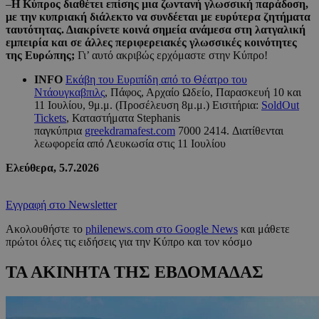
–
Η Κύπρος διαθέτει επίσης μια ζωντανή γλωσσική παράδοση,
με την κυπριακή διάλεκτο να συνδέεται με ευρύτερα ζητήματα
ταυτότητας. Διακρίνετε κοινά σημεία ανάμεσα στη λατγαλική
εμπειρία και σε άλλες περιφερειακές γλωσσικές κοινότητες
της Ευρώπης;
Γι’ αυτό ακριβώς ερχόμαστε στην Κύπρο!
INFO
Εκάβη του Ευριπίδη από το Θέατρο του
Ντάουγκαβπιλς
, Πάφος, Αρχαίο Ωδείο, Παρασκευή 10 και
11 Ιουλίου, 9μ.μ. (Προσέλευση 8μ.μ.) Εισιτήρια:
SoldOut
Tickets
, Καταστήματα Stephanis
παγκύπρια
greekdramafest.com
7000 2414. Διατίθενται
λεωφορεία από Λευκωσία στις 11 Ιουλίου
Ελεύθερα, 5.7.2026
Εγγραφή στο Newsletter
Ακολουθήστε το
philenews.com στο Google News
και μάθετε
πρώτοι όλες τις ειδήσεις για την Κύπρο και τον κόσμο
ΤΑ ΑΚΙΝΗΤΑ ΤΗΣ ΕΒΔΟΜΑΔΑΣ