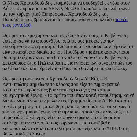
Ο Νίκος Χριστοδουλίδης ετοιμάζεται να υποδεχθεί εκ νέου στον
Λόφο τον πρόεδρο του ΔΗΚΟ, Νικόλα Παπαδόπουλο. Σύμφωνα
με τον κυβερνητικό Εκπρόσωπο, Χριστοδουλίδης και
Παπαδόπουλος βρίσκονται σε επικοινωνία για να κλείσει
το νέο
τους ραντεβού.
Ως προς το περιεχόμενο και της νέας συνάντησης, η Κυβέρνηση
επιχείρησε να το αποσυνδέσει από τις συζητήσεις για τον
επικείμενο ανασχηματισμό. Επ’ αυτού ο Εκπρόσωπος επέμεινε ότι
είναι αναφαίρετο δικαίωμα του Προέδρου της Δημοκρατίας ποιοι
θα συμμετέχουν και ποιοι θα τον πλαισιώνουν στην Κυβέρνηση.
Ξεκαθάρισε ότι ο ΠτΔ ακούει τις εισηγήσεις των συνομιλητών του,
αλλά απ’ εκεί και πέρα είναι ο ίδιος που θα λάβει τις αποφάσεις.
Ως προς τη συνεργασία Χριστοδουλίδη – ΔΗΚΟ, ο Κ.
Λετυμπιώτης σημείωσε το κέρδος που είχε το Δημοκρατικό
Κόμμα στις πρόσφατες βουλευτικές εκλογές ένεκα του
κυβερνητικού έργου: «Το πρώτο που ήταν κοινή τοποθέτηση, κοινή
διαπίστωση όλων των μελών της Γραμματείας του ΔΗΚΟ κατά τη
συνάντησή μας, ότι η προώθηση και παρουσίαση και επικοινωνία
του κυβερνητικού έργου κατά τη διάρκεια του προεκλογικού, είτε
μπροστά από κάμερες, είτε σε συγκεντρώσεις με φίλους και
στελέχη, ήταν ένας από τους παράγοντες που συνέβαλε
καθοριστικά στα καλά αποτελέσματα που είχε και το ΔΗΚΟ στις
βουλευτικές εκλογές».