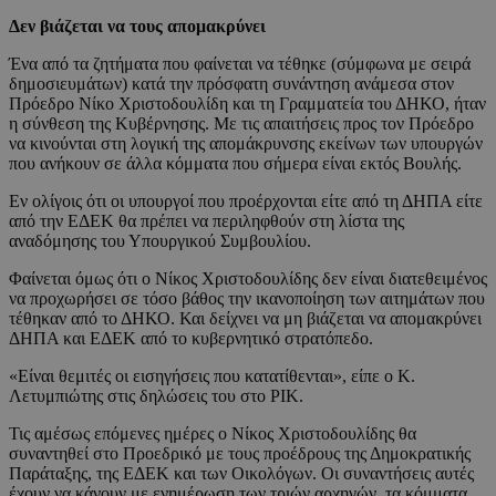
Δεν βιάζεται να τους απομακρύνει
Ένα από τα ζητήματα που φαίνεται να τέθηκε (σύμφωνα με σειρά
δημοσιευμάτων) κατά την πρόσφατη συνάντηση ανάμεσα στον
Πρόεδρο Νίκο Χριστοδουλίδη και τη Γραμματεία του ΔΗΚΟ, ήταν
η σύνθεση της Κυβέρνησης. Με τις απαιτήσεις προς τον Πρόεδρο
να κινούνται στη λογική της απομάκρυνσης εκείνων των υπουργών
που ανήκουν σε άλλα κόμματα που σήμερα είναι εκτός Βουλής.
Εν ολίγοις ότι οι υπουργοί που προέρχονται είτε από τη ΔΗΠΑ είτε
από την ΕΔΕΚ θα πρέπει να περιληφθούν στη λίστα της
αναδόμησης του Υπουργικού Συμβουλίου.
Φαίνεται όμως ότι ο Νίκος Χριστοδουλίδης δεν είναι διατεθειμένος
να προχωρήσει σε τόσο βάθος την ικανοποίηση των αιτημάτων που
τέθηκαν από το ΔΗΚΟ. Και δείχνει να μη βιάζεται να απομακρύνει
ΔΗΠΑ και ΕΔΕΚ από το κυβερνητικό στρατόπεδο.
«Είναι θεμιτές οι εισηγήσεις που κατατίθενται», είπε ο Κ.
Λετυμπιώτης στις δηλώσεις του στο ΡΙΚ.
Τις αμέσως επόμενες ημέρες ο Νίκος Χριστοδουλίδης θα
συναντηθεί στο Προεδρικό με τους προέδρους της Δημοκρατικής
Παράταξης, της ΕΔΕΚ και των Οικολόγων. Οι συναντήσεις αυτές
έχουν να κάνουν με ενημέρωση των τριών αρχηγών, τα κόμματα