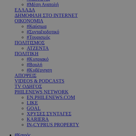
#Μέση Ανατολή
ΕΛΛΑΔΑ
ΔΗΜΟΦΙΛΗ ΣΤΟ INTERNET
ΟΙΚΟΝΟΜΙΑ
#Καύσιμα
#Συνταξιοδοτικό
#Τουρισμός
ΠΟΛΙΤΙΣΜΟΣ
ΑΤΖΕΝΤΑ
ΠΟΛΙΤΙΚΗ
#Κυπριακό
#Βουλή
#Κυβέρνηση
ΑΠΟΨΕΙΣ
VIDEOS & PODCASTS
TV ΟΔΗΓΟΣ
PHILENEWS NETWORK
EN.PHILENEWS.COM
LIKE
GOAL
ΧΡΥΣΕΣ ΣΥΝΤΑΓΕΣ
KARIERA
IN-CYPRUS PROPERTY
#Καιρός