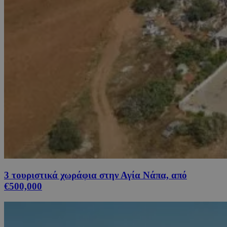
3 τουριστικά χωράφια στην Αγία Νάπα, από
€500,000