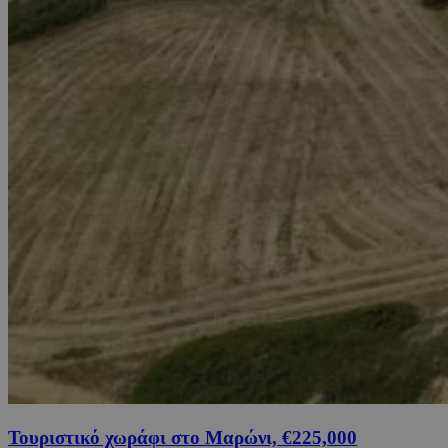
Τουριστικό χωράφι στο Μαρώνι, €225,000