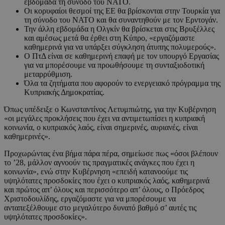
εβδομάδα τη σύνοδο του ΝΑΤΟ.
Οι κορυφαίοι θεσμοί της ΕΕ θα βρίσκονται στην Τουρκία για
τη σύνοδο του ΝΑΤΟ και θα συναντηθούν με τον Ερντογάν.
Την άλλη εβδομάδα η Ολγκίν θα βρίσκεται στις Βρυξέλλες
και αμέσως μετά θα έρθει στη Κύπρο, «εργαζόμαστε
καθημερινά για να υπάρξει σύγκληση άτυπης πολυμερούς».
Ο ΠτΔ είναι σε καθημερινή επαφή με τον υπουργό Εργασίας
για να μπορέσουμε να προωθήσουμε τη συνταξιοδοτική
μεταρρύθμιση.
Όλα τα ζητήματα που αφορούν το ενεργειακό πρόγραμμα της
Κυπριακής Δημοκρατίας.
Όπως υπέδειξε ο Κωνσταντίνος Λετυμπιώτης, για την Κυβέρνηση
«οι μεγάλες προκλήσεις που έχει να αντιμετωπίσει η κυπριακή
κοινωνία, ο κυπριακός λαός, είναι σημερινές, αυριανές, είναι
καθημερινές».
Προχωρώντας ένα βήμα πάρα πέρα, σημείωσε πως «όσοι βλέπουν
το ’28, μάλλον αγνοούν τις πραγματικές ανάγκες που έχει η
κοινωνία», ενώ στην Κυβέρνηση «επειδή κατανοούμε τις
υψηλότατες προσδοκίες που έχει ο κυπριακός λαός, καθημερινά
και πρώτος απ’ όλους και περισσότερο απ’ όλους, ο Πρόεδρος
Χριστοδουλίδης, εργαζόμαστε για να μπορέσουμε να
ανταπεξέλθουμε στο μεγαλύτερο δυνατό βαθμό σ’ αυτές τις
υψηλότατες προσδοκίες».