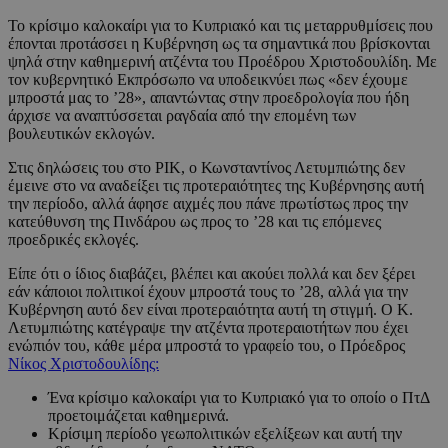
Το κρίσιμο καλοκαίρι για το Κυπριακό και τις μεταρρυθμίσεις που
έπονται προτάσσει η Κυβέρνηση ως τα σημαντικά που βρίσκονται
ψηλά στην καθημερινή ατζέντα του Προέδρου Χριστοδουλίδη. Με
τον κυβερνητικό Εκπρόσωπο να υποδεικνύει πως «δεν έχουμε
μπροστά μας το ’28», απαντώντας στην προεδρολογία που ήδη
άρχισε να αναπτύσσεται ραγδαία από την επομένη των
βουλευτικών εκλογών.
Στις δηλώσεις του στο ΡΙΚ, ο Κωνσταντίνος Λετυμπιώτης δεν
έμεινε στο να αναδείξει τις προτεραιότητες της Κυβέρνησης αυτή
την περίοδο, αλλά άφησε αιχμές που πάνε πρωτίστως προς την
κατεύθυνση της Πινδάρου ως προς το ’28 και τις επόμενες
προεδρικές εκλογές.
Είπε ότι ο ίδιος διαβάζει, βλέπει και ακούει πολλά και δεν ξέρει
εάν κάποιοι πολιτικοί έχουν μπροστά τους το ’28, αλλά για την
Κυβέρνηση αυτό δεν είναι προτεραιότητα αυτή τη στιγμή. Ο Κ.
Λετυμπιώτης κατέγραψε την ατζέντα προτεραιοτήτων που έχει
ενώπιόν του, κάθε μέρα μπροστά το γραφείο του, ο Πρόεδρος
Νίκος Χριστοδουλίδης:
Ένα κρίσιμο καλοκαίρι για το Κυπριακό για το οποίο ο ΠτΔ
προετοιμάζεται καθημερινά.
Κρίσιμη περίοδο γεωπολιτικών εξελίξεων και αυτή την