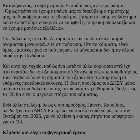
Καταλήγοντας, ο κυβερνητικός Εκπρόσωπος ανέφερε ακόμα:
«Όμως πρέπει να έχουμε υπόψη μας το διακύβευμα της εποχής
μας, το διακύβευμα για το εθνικό μας ζήτημα το επόμενο διάστημα,
και ευελπιστούμε ειλικρινά να καμφθεί η τουρκική αδιαλλαξία και
να έχουμε ραγδαίες εξελίξεις».
Στις δηλώσεις του ο Κ. Λετυμπιώτης αν και δεν έκανε καμιά
ονομαστική αναφορά, είτε σε πρόσωπα, είτε σε κόμματα, είναι
όμως εμφανές προς τα πού πήγαινε το μήνυμα και δεν ήταν αλλού
παρά στην Πινδάρου.
Και αυτό όχι τυχαίο, καθώς ένα μετά το άλλο κορυφαία στελέχη
στο στρατόπεδο του Δημοκρατικού Συναγερμού, στις τοποθετήσεις
τους αναδεικνύουν τη σημασία που έχουν για την παράταξη οι
επόμενες προεδρικές εκλογές. Η ίδια η πρόεδρος του ΔΗΣΥ μέσα
από μια σειρά δηλώσεών της την περασμένη εβδομάδα έδειξε πως
το ’28 θα είναι ο μεγάλος στόχος του κόμματος.
Ενώ άλλα στελέχη, όπως ο αντιπρόεδρος, Γιάννης Καρούσος,
υπέδειξαν ότι ο ΔΗΣΥ θα πρέπει να σπεύσει από νωρίς, από τον
Οκτώβρη του 2026, για να κλείσει η εκκρεμότητα του υποψηφίου
για το ’28.
Κέρδισε και λόγω κυβερνητικού έργου