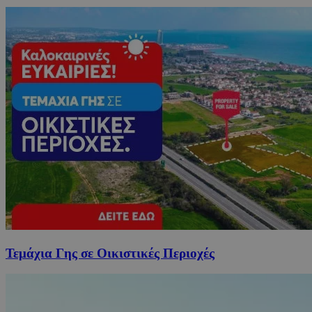
Τεμάχια Γης σε Οικιστικές Περιοχές