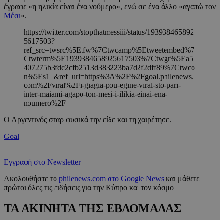
έγραφε «η ηλικία είναι ένα νούμερο», ενώ σε ένα άλλο «αγαπώ τον
Μέσι
».
https://twitter.com/stopthatmessiii/status/193938465892
5617503?
ref_src=twsrc%5Etfw%7Ctwcamp%5Etweetembed%7
Ctwterm%5E1939384658925617503%7Ctwgr%5Ea5
407275b3fdc2cfb2513d383223ba7d2f2dff89%7Ctwco
n%5Es1_&ref_url=https%3A%2F%2Fgoal.philenews.
com%2Fviral%2Fi-giagia-pou-egine-viral-sto-pari-
inter-maiami-agapo-ton-mesi-i-ilikia-einai-ena-
noumero%2F
Ο Αργεντινός σταρ φυσικά την είδε και τη χαιρέτησε.
Goal
Εγγραφή στο Newsletter
Ακολουθήστε το
philenews.com στο Google News
και μάθετε
πρώτοι όλες τις ειδήσεις για την Κύπρο και τον κόσμο
ΤΑ ΑΚΙΝΗΤΑ ΤΗΣ ΕΒΔΟΜΑΔΑΣ