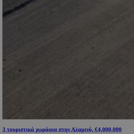
3 τουριστικά χωράφια στην Αλαμινό, €4,000,000