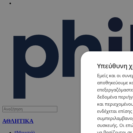
Υπεύθυνη χ
Εμείς και οι συν
αποθηκεύουμε κα
επεξεργαζόμαστε
δεδομένα περιήγη
και περιεχομένο
ενδέχεται επίσης
συμπεριλαμβανομ
ΑΘΛΗΤΙΚΑ
συσκευής. Οι επι
να βασίζονται σε
#Μουντιάλ