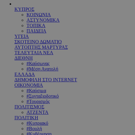
ΚΥΠΡΟΣ
ΚΟΙΝΩΝΙΑ
ΑΣΤΥΝΟΜΙΚΑ
ΤΟΠΙΚΑ
ΠΑΙΔΕΙΑ
ΥΓΕΙΑ
ΣΚΟΤΕΙΝΟ ΔΩΜΑΤΙΟ
ΑΥΤΟΠΤΗΣ ΜΑΡΤΥΡΑΣ
ΤΕΛΕΥΤΑΙΑ ΝΕΑ
ΔΙΕΘΝΗ
#Καύσωνας
#Μέση Ανατολή
ΕΛΛΑΔΑ
ΔΗΜΟΦΙΛΗ ΣΤΟ INTERNET
ΟΙΚΟΝΟΜΙΑ
#Καύσιμα
#Συνταξιοδοτικό
#Τουρισμός
ΠΟΛΙΤΙΣΜΟΣ
ΑΤΖΕΝΤΑ
ΠΟΛΙΤΙΚΗ
#Κυπριακό
#Βουλή
#Κυβέρνηση