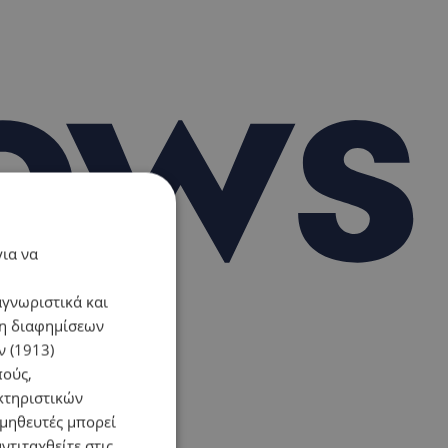
για να
αγνωριστικά και
ση διαφημίσεων
 (1913)
πούς,
κτηριστικών
ομηθευτές μπορεί
ντιταχθείτε στις