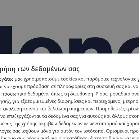
ρήση των δεδομένων σας
εργάτες μας χρησιμοποιούμε cookies και παρόμοιες τεχνολογίες 
ι να έχουμε πρόσβαση σε πληροφορίες στη συσκευή σας και να
 προσωπικά δεδομένα, όπως τη διεύθυνση IP σας, μοναδικά αν
σης, για εξατομικευμένες διαφημίσεις και περιεχόμενο, μέτρη
υ, ανάλυση κοινού και βελτίωση υπηρεσιών.
Προμηθευτές τρίτων
 να επεξεργάζονται τα δεδομένα σας για αυτούς και άλλους σκο
ένης της χρήσης ακριβών δεδομένων γεωεντοπισμού και χαρα
λογές σας ισχύουν μόνο για αυτόν τον ιστότοπο. Ορισμένοι πρ
 έννομο συμφέρον αντί για συγκατάθεση· έχετε το δικαίωμα να α