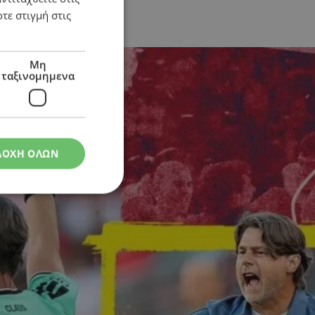
τε στιγμή στις
νόητη απόφαση»
Μη
ταξινομημενα
ΔΟΧΗ ΟΛΩΝ