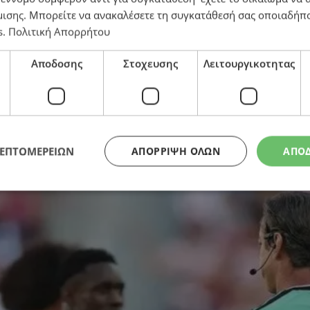
μισης
. Μπορείτε να ανακαλέσετε τη συγκατάθεσή σας οποιαδήπο
στηκε κάθε κόκκινη γραμμή, πρωτοφανής, και ακατα
s
.
Πολιτική Απορρήτου
Αποδοσης
Στοχευσης
Λειτουργικοτητας
ΛΕΠΤΟΜΕΡΕΙΩΝ
ΑΠΌΡΡΙΨΗ ΌΛΩΝ
ΑΠΟ