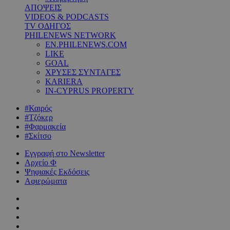
ΑΠΟΨΕΙΣ
VIDEOS & PODCASTS
TV ΟΔΗΓΟΣ
PHILENEWS NETWORK
EN.PHILENEWS.COM
LIKE
GOAL
ΧΡΥΣΕΣ ΣΥΝΤΑΓΕΣ
KARIERA
IN-CYPRUS PROPERTY
#Καιρός
#Τζόκερ
#Φαρμακεία
#Σκίτσο
Εγγραφή στο Newsletter
Αρχείο Φ
Ψηφιακές Εκδόσεις
Αφιερώματα