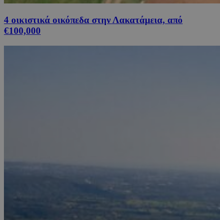
4 οικιστικά οικόπεδα στην Λακατάμεια, από
€100,000