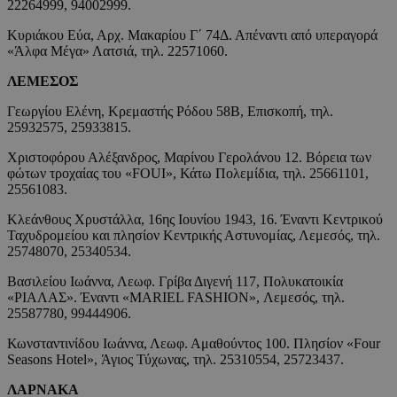
22264999, 94002999.
Κυριάκου Εύα, Αρχ. Μακαρίου Γ΄ 74Δ. Απέναντι από υπεραγορά
«Άλφα Μέγα» Λατσιά, τηλ. 22571060.
ΛΕΜΕΣΟΣ
Γεωργίου Ελένη, Κρεμαστής Ρόδου 58Β, Επισκοπή, τηλ.
25932575, 25933815.
Χριστοφόρου Αλέξανδρος, Μαρίνου Γερολάνου 12. Βόρεια των
φώτων τροχαίας του «FOUI», Κάτω Πολεμίδια, τηλ. 25661101,
25561083.
Κλεάνθους Χρυστάλλα, 16ης Ιουνίου 1943, 16. Έναντι Κεντρικού
Ταχυδρομείου και πλησίον Κεντρικής Αστυνομίας, Λεμεσός, τηλ.
25748070, 25340534.
Βασιλείου Ιωάννα, Λεωφ. Γρίβα Διγενή 117, Πολυκατοικία
«ΡΙΑΛΑΣ». Έναντι «MARIEL FASHION», Λεμεσός, τηλ.
25587780, 99444906.
Κωνσταντινίδου Ιωάννα, Λεωφ. Αμαθούντος 100. Πλησίον «Four
Seasons Hotel», Άγιος Τύχωνας, τηλ. 25310554, 25723437.
ΛΑΡΝΑΚΑ