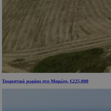
Τουριστικό χωράφι στο Μαρώνι, €225,000