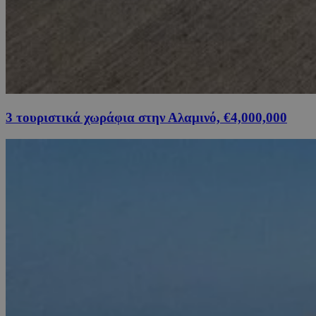
3 τουριστικά χωράφια στην Αλαμινό, €4,000,000