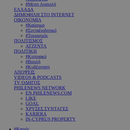
#Μέση Ανατολή
ΕΛΛΑΔΑ
ΔΗΜΟΦΙΛΗ ΣΤΟ INTERNET
ΟΙΚΟΝΟΜΙΑ
#Καύσιμα
#Συνταξιοδοτικό
#Τουρισμός
ΠΟΛΙΤΙΣΜΟΣ
ΑΤΖΕΝΤΑ
ΠΟΛΙΤΙΚΗ
#Κυπριακό
#Βουλή
#Κυβέρνηση
ΑΠΟΨΕΙΣ
VIDEOS & PODCASTS
TV ΟΔΗΓΟΣ
PHILENEWS NETWORK
EN.PHILENEWS.COM
LIKE
GOAL
ΧΡΥΣΕΣ ΣΥΝΤΑΓΕΣ
KARIERA
IN-CYPRUS PROPERTY
#Καιρός