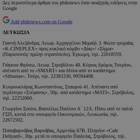
Δες περισσότερα άρθρα του philenews όταν αναζητάς ειδήσεις στην
Google
Add philenews.com on Google
ΛΕΥΚΩΣΙΑ
Γιαννή Αλεξάνδρα, Λεωφ. Αρχαγγέλου Μιχαήλ 3. Φώτα τροχαίας
«K-CINEPLEX» προς κυκλικό κόμβο «Δίας»/ «Σίγμα»
(Παρισσινός/ πρώην στρατόπεδο), Έγκωμη, τηλ. 22018559.
Γιάγκου Φρόσω, Λεωφ. Στροβόλου 48. Kύριος δρόμος Τσερίου,
απέναντι από το «SMART» και δίπλα από το κατάστημα
«Sifounas», Τσέρι, τηλ. 22383330, 99594498.
Κουρουκλάρης Κωνσταντίνος, Σταυρού 41. Απέναντι από
περίπτερο «Στέφανος», 50μ. από κατάστημα «ΜΑΤΙ», Στρόβολος,
τηλ. 22252060.
Γεωργίου Σούλα, Βασιλέως Παύλου Α΄ 12Α. Πίσω από το παλιό
ΓΣΠ, κοντά στο υπουργείο Οικονομικών, Λευκωσία, τηλ.
22672502.
Παπαβαρνάβας Βαρνάβας, Αρμενίας 67Β. Πλησίον «Cafe
Deliyard», 30μ. μετά το υπουργείο Παιδείας, Στρόβολος, τηλ.