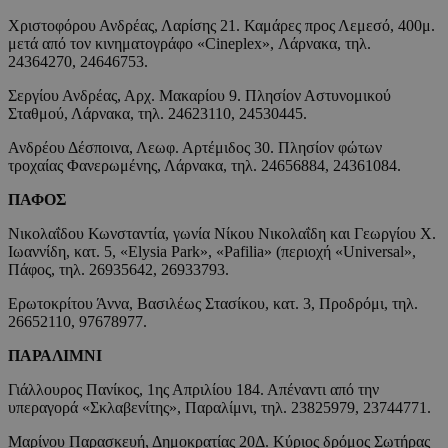
Χριστοφόρου Ανδρέας, Λαρίσης 21. Καμάρες προς Λεμεσό, 400μ.
μετά από τον κινηματογράφο «Cineplex», Λάρνακα, τηλ.
24364270, 24646753.
Σεργίου Ανδρέας, Αρχ. Μακαρίου 9. Πλησίον Αστυνομικού
Σταθμού, Λάρνακα, τηλ. 24623110, 24530445.
Ανδρέου Δέσποινα, Λεωφ. Αρτέμιδος 30. Πλησίον φώτων
τροχαίας Φανερωμένης, Λάρνακα, τηλ. 24656884, 24361084.
ΠΑΦΟΣ
Νικολαΐδου Κωνσταντία, γωνία Νίκου Νικολαΐδη και Γεωργίου Χ.
Ιωαννίδη, κατ. 5, «Elysia Park», «Pafilia» (περιοχή «Universal»,
Πάφος, τηλ. 26935642, 26933793.
Ερωτοκρίτου Άννα, Βασιλέως Στασίκου, κατ. 3, Προδρόμι, τηλ.
26652110, 97678977.
ΠΑΡΑΛΙΜΝΙ
Γιάλλουρος Πανίκος, 1ης Απριλίου 184. Απέναντι από την
υπεραγορά «Σκλαβενίτης», Παραλίμνι, τηλ. 23825979, 23744771.
Μαρίνου Παρασκευή, Δημοκρατίας 20Δ. Κύριος δρόμος Σωτήρας