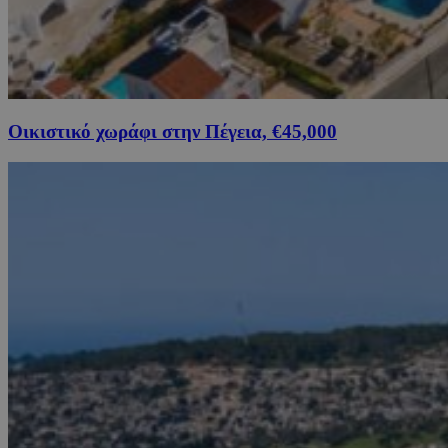
Οικιστικό χωράφι στην Πέγεια, €45,000