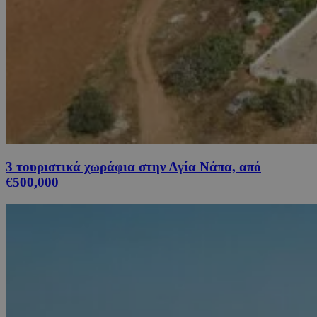
3 τουριστικά χωράφια στην Αγία Νάπα, από
€500,000