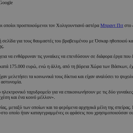
 Google
ι οποίοι προσποιούμενοι τον Χολιγουντιανό αστέρα
Μπραντ Πιτ
στο 
ή σελίδα για τους θαυμαστές του βραβευμένου με Όσκαρ ηθοποιού και
ης.
εια να ενθάρρυναν τις γυναίκες να επενδύσουν σε διάφορα έργα που 
ε κατά 175.000 ευρώ, ενώ η άλλη, από τη βόρεια Χώρα των Βάσκων, έ
χαν μελετήσει τα κοινωνικά τους δίκτυα και είχαν αναλύσει το ψυχολ
 αστυνομία.
λεκτρονικό ταχυδρομείο για να επικοινωνήσουν με τις δύο γυναίκες
σχέση και ένα κοινό μέλλον».
ίας, μεταξύ των οποίων και τα φερόμενα αρχηγικά μέλη της σπείρας.
«στο οποίο ήταν καταγεγραμμένες οι φράσεις που χρησιμοποιούσαν οι