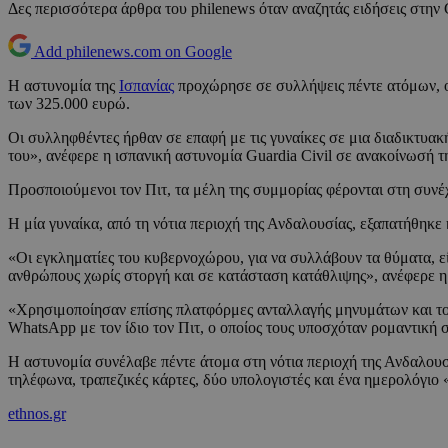
Δες περισσότερα άρθρα του philenews όταν αναζητάς ειδήσεις στην
Add philenews.com on Google
Η αστυνομία της
Ισπανίας
προχώρησε σε συλλήψεις πέντε ατόμων, ο
των 325.000 ευρώ.
Οι συλληφθέντες ήρθαν σε επαφή με τις γυναίκες σε μια διαδικτυακ
του», ανέφερε η ισπανική αστυνομία Guardia Civil σε ανακοίνωσή τ
Προσποιούμενοι τον Πιτ, τα μέλη της συμμορίας φέρονται στη συνέχ
Η μία γυναίκα, από τη νότια περιοχή της Ανδαλουσίας, εξαπατήθηκ
«Οι εγκληματίες του κυβερνοχώρου, για να συλλάβουν τα θύματα, εί
ανθρώπους χωρίς στοργή και σε κατάσταση κατάθλιψης», ανέφερε η
«Χρησιμοποίησαν επίσης πλατφόρμες ανταλλαγής μηνυμάτων και το η
WhatsApp με τον ίδιο τον Πιτ, ο οποίος τους υποσχόταν ρομαντική 
Η αστυνομία συνέλαβε πέντε άτομα στη νότια περιοχή της Ανδαλουσ
τηλέφωνα, τραπεζικές κάρτες, δύο υπολογιστές και ένα ημερολόγιο 
ethnos.gr