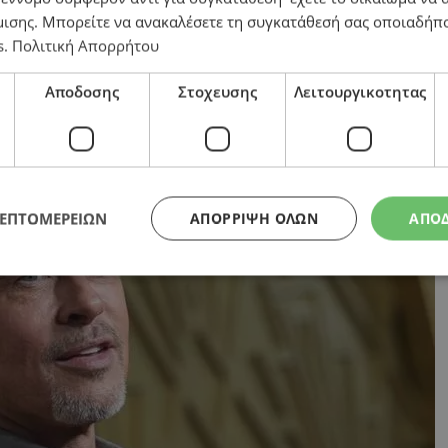
μισης
. Μπορείτε να ανακαλέσετε τη συγκατάθεσή σας οποιαδήπο
αντ Πιτ και απέσπασαν από δύο γυναίκες 325.000 ευρ
s
.
Πολιτική Απορρήτου
Αποδοσης
Στοχευσης
Λειτουργικοτητας
ΛΕΠΤΟΜΕΡΕΙΩΝ
ΑΠΌΡΡΙΨΗ ΌΛΩΝ
ΑΠΟ