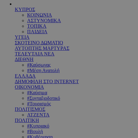
ΚΥΠΡΟΣ
ΚΟΙΝΩΝΙΑ
ΑΣΤΥΝΟΜΙΚΑ
ΤΟΠΙΚΑ
ΠΑΙΔΕΙΑ
ΥΓΕΙΑ
ΣΚΟΤΕΙΝΟ ΔΩΜΑΤΙΟ
ΑΥΤΟΠΤΗΣ ΜΑΡΤΥΡΑΣ
ΤΕΛΕΥΤΑΙΑ ΝΕΑ
ΔΙΕΘΝΗ
#Καύσωνας
#Μέση Ανατολή
ΕΛΛΑΔΑ
ΔΗΜΟΦΙΛΗ ΣΤΟ INTERNET
ΟΙΚΟΝΟΜΙΑ
#Καύσιμα
#Συνταξιοδοτικό
#Τουρισμός
ΠΟΛΙΤΙΣΜΟΣ
ΑΤΖΕΝΤΑ
ΠΟΛΙΤΙΚΗ
#Κυπριακό
#Βουλή
#Κυβέρνηση