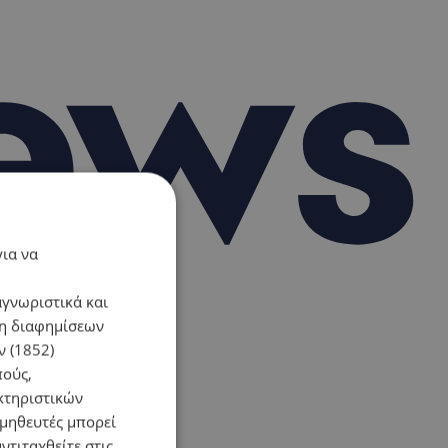
για να
αγνωριστικά και
ση διαφημίσεων
 (1852)
πούς,
κτηριστικών
ομηθευτές μπορεί
ντιταχθείτε στις