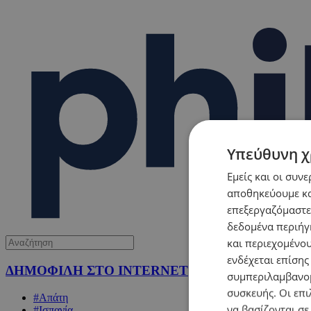
Υπεύθυνη χ
Εμείς και οι συν
αποθηκεύουμε κα
επεξεργαζόμαστε
δεδομένα περιήγη
και περιεχομένο
ενδέχεται επίσης
ΔΗΜΟΦΙΛΗ ΣΤΟ INTERNET
συμπεριλαμβανομ
συσκευής. Οι επι
#Απάτη
να βασίζονται σε
#Ισπανία