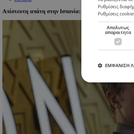
Ρυθμίσεις διαφή
Απίστευτη απάτη στην Ισπανία: Παρίσταναν τον Μπρ
Ρυθμίσεις cookie
Απολυτως
απαραιτητα
ΕΜΦΑΝΙΣΗ 