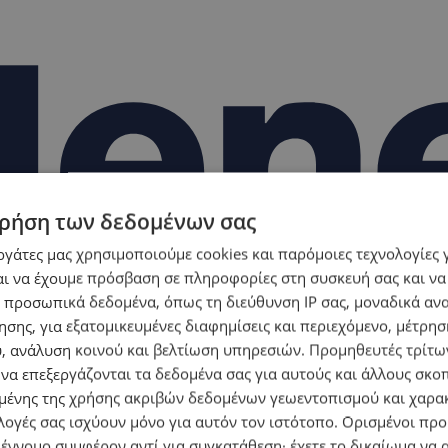
ρήση των δεδομένων σας
εργάτες μας χρησιμοποιούμε cookies και παρόμοιες τεχνολογίες 
ι να έχουμε πρόσβαση σε πληροφορίες στη συσκευή σας και να
 προσωπικά δεδομένα, όπως τη διεύθυνση IP σας, μοναδικά αν
σης, για εξατομικευμένες διαφημίσεις και περιεχόμενο, μέτρη
υ, ανάλυση κοινού και βελτίωση υπηρεσιών.
Προμηθευτές τρίτων
 να επεξεργάζονται τα δεδομένα σας για αυτούς και άλλους σκο
ένης της χρήσης ακριβών δεδομένων γεωεντοπισμού και χαρα
λογές σας ισχύουν μόνο για αυτόν τον ιστότοπο. Ορισμένοι πρ
 έννομο συμφέρον αντί για συγκατάθεση· έχετε το δικαίωμα να α