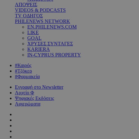
ΑΠΟΨΕΙΣ
VIDEOS & PODCASTS
TV ΟΔΗΓΟΣ
PHILENEWS NETWORK
EN.PHILENEWS.COM
LIKE
GOAL
ΧΡΥΣΕΣ ΣΥΝΤΑΓΕΣ
KARIERA
IN-CYPRUS PROPERTY
#Καιρός
#Τζόκερ
#Φαρμακεία
Εγγραφή στο Newsletter
Αρχείο Φ
Ψηφιακές Εκδόσεις
Αφιερώματα