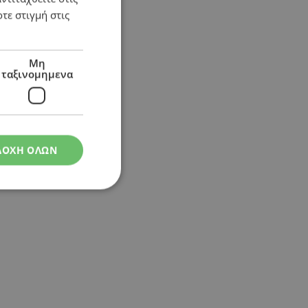
τε στιγμή στις
ώ
Μη
ταξινομημενα
ΔΟΧΗ ΟΛΩΝ