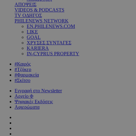
ΑΠΟΨΕΙΣ
VIDEOS & PODCASTS
TV ΟΔΗΓΟΣ
PHILENEWS NETWORK
EN.PHILENEWS.COM
LIKE
GOAL
ΧΡΥΣΕΣ ΣΥΝΤΑΓΕΣ
KARIERA
IN-CYPRUS PROPERTY
#Καιρός
#Τζόκερ
#Φαρμακεία
#Σκίτσο
Εγγραφή στο Newsletter
Αρχείο Φ
Ψηφιακές Εκδόσεις
Αφιερώματα