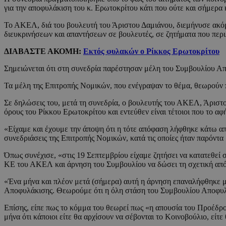
για την αποφυλάκιση του κ. Ερωτοκρίτου κάτι που ούτε και σήμερα 
Το ΑΚΕΛ, διά του βουλευτή του Άριστου Δαμιάνου, διεμήνυσε ακόμ
διευκρινήσεων και απαντήσεων σε βουλευτές, σε ζητήματα που περι
ΔΙΑΒΑΣΤΕ ΑΚΟΜΗ:
Εκτός φυλακών ο Ρίκκος Ερωτοκρίτου
Σημειώνεται ότι στη συνεδρία παρέστησαν μέλη του Συμβουλίου Απ
Τα μέλη της Επιτροπής Νομικών, που ενέγραψαν το θέμα, θεωρούν 
Σε δηλώσεις του, μετά τη συνεδρία, ο βουλευτής του ΑΚΕΛ, Άριστ
όρους του Ρίκκου Ερωτοκρίτου και εντεύθεν είναι τέτοιοι που το α
«Είχαμε και έχουμε την άποψη ότι η τότε απόφαση λήφθηκε κάτω από
συνεδριάσεις της Επιτροπής Νομικών, κατά τις οποίες ήταν παρόν
Όπως συνέχισε, «στις 19 Σεπτεμβρίου είχαμε ζητήσει να κατατεθεί 
ΚΕ του ΑΚΕΛ και άρνηση του Συμβουλίου να δώσει τη σχετική απ
«Ένα μήνα και πλέον μετά (σήμερα) αυτή η άρνηση επαναλήφθηκε με
Αποφυλάκισης. Θεωρούμε ότι η όλη στάση του Συμβουλίου Αποφυλάκ
Επίσης, είπε πως το κόμμα του θεωρεί πως «η απουσία του Προέδρο
μήνα ότι κάποιοι είτε θα αρχίσουν να σέβονται το Κοινοβούλιο, είτε