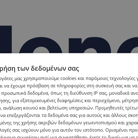
ρήση των δεδομένων σας
εργάτες μας χρησιμοποιούμε cookies και παρόμοιες τεχνολογίες 
ι να έχουμε πρόσβαση σε πληροφορίες στη συσκευή σας και να
 προσωπικά δεδομένα, όπως τη διεύθυνση IP σας, μοναδικά αν
σης, για εξατομικευμένες διαφημίσεις και περιεχόμενο, μέτρη
υ, ανάλυση κοινού και βελτίωση υπηρεσιών.
Προμηθευτές τρίτων
 να επεξεργάζονται τα δεδομένα σας για αυτούς και άλλους σκο
ένης της χρήσης ακριβών δεδομένων γεωεντοπισμού και χαρα
λογές σας ισχύουν μόνο για αυτόν τον ιστότοπο. Ορισμένοι πρ
 έννομο συμφέρον αντί για συγκατάθεση· έχετε το δικαίωμα να α