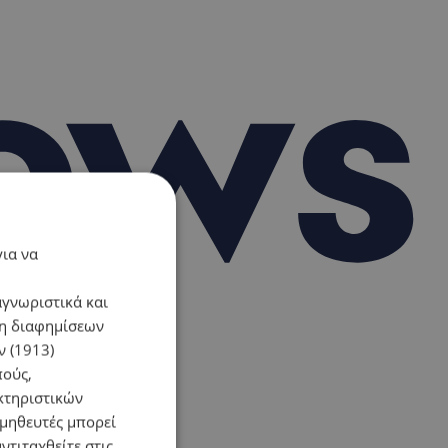
για να
αγνωριστικά και
ση διαφημίσεων
 (1913)
πούς,
κτηριστικών
ομηθευτές μπορεί
ντιταχθείτε στις