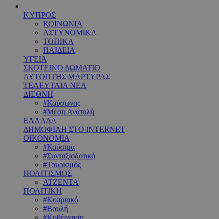
ΚΥΠΡΟΣ
ΚΟΙΝΩΝΙΑ
ΑΣΤΥΝΟΜΙΚΑ
ΤΟΠΙΚΑ
ΠΑΙΔΕΙΑ
ΥΓΕΙΑ
ΣΚΟΤΕΙΝΟ ΔΩΜΑΤΙΟ
ΑΥΤΟΠΤΗΣ ΜΑΡΤΥΡΑΣ
ΤΕΛΕΥΤΑΙΑ ΝΕΑ
ΔΙΕΘΝΗ
#Καύσωνας
#Μέση Ανατολή
ΕΛΛΑΔΑ
ΔΗΜΟΦΙΛΗ ΣΤΟ INTERNET
ΟΙΚΟΝΟΜΙΑ
#Καύσιμα
#Συνταξιοδοτικό
#Τουρισμός
ΠΟΛΙΤΙΣΜΟΣ
ΑΤΖΕΝΤΑ
ΠΟΛΙΤΙΚΗ
#Κυπριακό
#Βουλή
#Κυβέρνηση