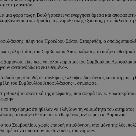
κατέστη δυνατόν.
α μια φορά πως η Βουλή πρέπει να ενεργήσει άμεσα και αποφασιστικ
λαμβάνονται στις εξουσίες της νομοθετικής εξουσίας, με επίκληση τ
οφυλάκισης, πλην του Προέδρου Σώτου Σταυρινίδη, ο οποίος επικαλέ
πως η όλη στάση του Συμβουλίου Αποφυλάκισης το αφήνει «θεσμικά 
ος Δαμιανού, είπε πως «οι όλοι χειρισμοί του Συμβουλίου Αποφυλακ
φήνουν ανεπανόρθωτα εκτεθειμένο».
 ιδιαίτερη σπουδή σε συνθήκες έλλειψης διαφάνειας και αυτή μας η θ
τα μέλη του Συμβουλίου Αποφυλάκισης», σημείωσε.
στη Βουλή το σκεπτικό της απόφασης, που αφορά τον κ. Ερωτοκρίτου»
όφαση».
 το επιχείρημα ότι ήθελαν να ελέγξουν τη νομιμότητα του αιτήματο
ισης το αφήνει θεσμικά εκτεθειμένο», ανέφερε ο κ. Δαμιανού.
υ του Συμβουλίου, χωρίς επαρκή αιτιολόγηση, από μόνη της λέει πο
 θα πρέπει να υποστούν τις συνέπειες του νόμου».