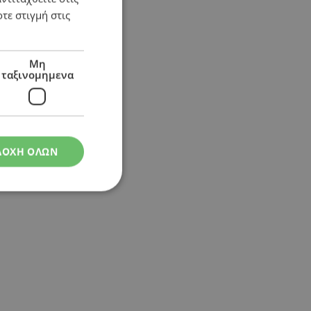
τε στιγμή στις
Μη
ταξινομημενα
ΔΟΧΗ ΟΛΩΝ