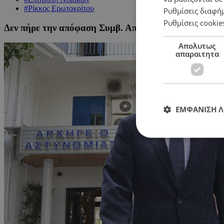
#Ρίκκος Ερωτοκρίτου
Ρυθμίσεις διαφή
Ρυθμίσεις cookie
Δεν πήρε την απόφαση Συμβ. Αποφυλάκισης για Ρίκκ
Απολυτως
απαραιτητα
ΕΜΦΑΝΙΣΗ 