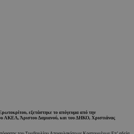
ρωτοκρίτου, εξετάστηκε το απόγευμα από την
ου ΑΚΕΛ, Άριστου Δαμιανού, και του ΔΗΚΟ, Χριστιάνας
 απόφασης του Συμβουλίου Αποφυλακίσεων Κρατουμένων Επ’ αδεία,