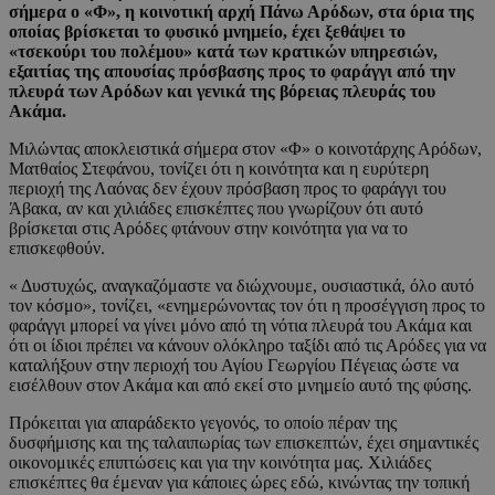
σήμερα ο «Φ», η κοινοτική αρχή Πάνω Αρόδων, στα όρια της
οποίας βρίσκεται το φυσικό μνημείο, έχει ξεθάψει το
«τσεκούρι του πολέμου» κατά των κρατικών υπηρεσιών,
εξαιτίας της απουσίας πρόσβασης προς το φαράγγι από την
πλευρά των Αρόδων και γενικά της βόρειας πλευράς του
Ακάμα.
Μιλώντας αποκλειστικά σήμερα στον «Φ» ο κοινοτάρχης Αρόδων,
Ματθαίος Στεφάνου, τονίζει ότι η κοινότητα και η ευρύτερη
περιοχή της Λαόνας δεν έχουν πρόσβαση προς το φαράγγι του
Άβακα, αν και χιλιάδες επισκέπτες που γνωρίζουν ότι αυτό
βρίσκεται στις Αρόδες φτάνουν στην κοινότητα για να το
επισκεφθούν.
« Δυστυχώς, αναγκαζόμαστε να διώχνουμε, ουσιαστικά, όλο αυτό
τον κόσμο», τονίζει, «ενημερώνοντας τον ότι η προσέγγιση προς το
φαράγγι μπορεί να γίνει μόνο από τη νότια πλευρά του Ακάμα και
ότι οι ίδιοι πρέπει να κάνουν ολόκληρο ταξίδι από τις Αρόδες για να
καταλήξουν στην περιοχή του Αγίου Γεωργίου Πέγειας ώστε να
εισέλθουν στον Ακάμα και από εκεί στο μνημείο αυτό της φύσης.
Πρόκειται για απαράδεκτο γεγονός, το οποίο πέραν της
δυσφήμισης και της ταλαιπωρίας των επισκεπτών, έχει σημαντικές
οικονομικές επιπτώσεις και για την κοινότητα μας. Χιλιάδες
επισκέπτες θα έμεναν για κάποιες ώρες εδώ, κινώντας την τοπική