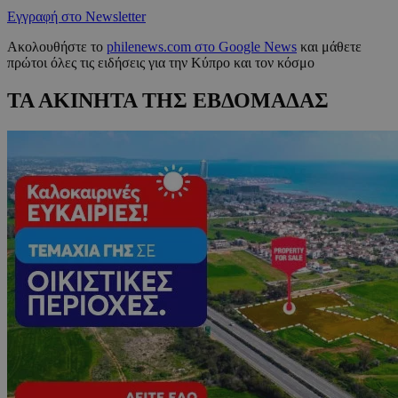
Εγγραφή στο Newsletter
Ακολουθήστε το
philenews.com στο Google News
και μάθετε
πρώτοι όλες τις ειδήσεις για την Κύπρο και τον κόσμο
ΤΑ ΑΚΙΝΗΤΑ ΤΗΣ ΕΒΔΟΜΑΔΑΣ