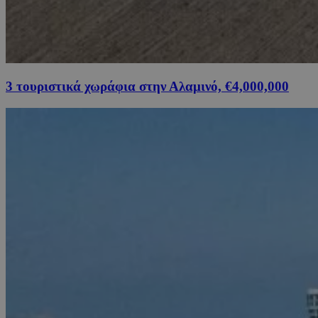
3 τουριστικά χωράφια στην Αλαμινό, €4,000,000