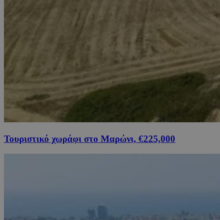
Τουριστικό χωράφι στο Μαρώνι, €225,000