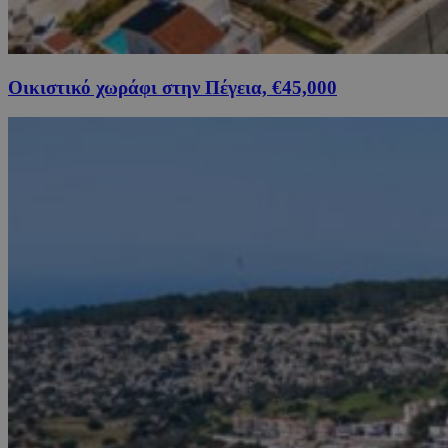
Οικιστικό χωράφι στην Πέγεια, €45,000