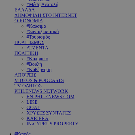
#Μέση Ανατολή
ΕΛΛΑΔΑ
ΔΗΜΟΦΙΛΗ ΣΤΟ INTERNET
ΟΙΚΟΝΟΜΙΑ
#Καύσιμα
#Συνταξιοδοτικό
#Τουρισμός
ΠΟΛΙΤΙΣΜΟΣ
ΑΤΖΕΝΤΑ
ΠΟΛΙΤΙΚΗ
#Κυπριακό
#Βουλή
#Κυβέρνηση
ΑΠΟΨΕΙΣ
VIDEOS & PODCASTS
TV ΟΔΗΓΟΣ
PHILENEWS NETWORK
EN.PHILENEWS.COM
LIKE
GOAL
ΧΡΥΣΕΣ ΣΥΝΤΑΓΕΣ
KARIERA
IN-CYPRUS PROPERTY
#Καιρός