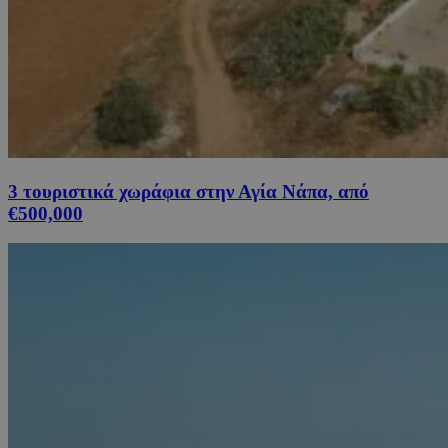
3 τουριστικά χωράφια στην Αγία Νάπα, από
€500,000