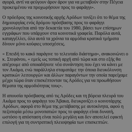
αγορά, αντί να φεύγουν άρον άρον για να μεταβούν στην Πέγεια
προκειμένου να προχωρήσουν προς το φαράγγι».
Ο πρόεδρος της κοινοτικής αρχής Αρόδων τονίζει ότι το θέμα της
δημιουργίας ενός δρόμου πρόσβασης προς το φαράγγι
χρονολογείται από την δεκαετία του 1980, βάσει των επίσημων
εγγράφων που υπάρχουν στα κοινοτικά γραφεία. Παρόλα αυτά,
καταγγέλλει, όλα αυτά τα χρόνια τα αρμόδια κρατικά τμήματα
δίνουν μόνο κούφιες υποσχέσεις.
« Επειδή το κακό παράγινε το τελευταίο διάστημα», ανακοινώνει ο
κ. Στεφάνου, « εμείς ως τοπική αρχή από τώρα και στο εξής θα
απέχουμε από οποιαδήποτε νέα συνάντηση που έχει να κάνει με
τον Ακάμα, ενώ παράλληλα σταματάμε την όποια διευκόλυνση
κρατικών λειτουργών και άλλων παραγόντων την οποία παρείχαμε
μέχρι τώρα όταν επισκέπτονταν τις Αρόδες για να προωθήσουν
θέματα της αρμοδιότητας τους».
Η απουσία πρόσβασης από τις Αρόδες και τη βόρεια πλευρά του
Ακάμα προς το φαράγγι του Άβακα, διευκρινίζει ο κοινοτάρχης
Αρόδων, αφορά στο θέμα της μετάβασης με αυτοκίνητα, αφού η
πεζοπορία μέσω μονοπατιών προς το φαράγγι είναι δυνατή,
ωστόσο η απόσταση είναι πολύ μεγάλη και δεν αποτελεί εφικτή
επιλογή για τη συντριπτική πλειοψηφία των επισκεπτών.