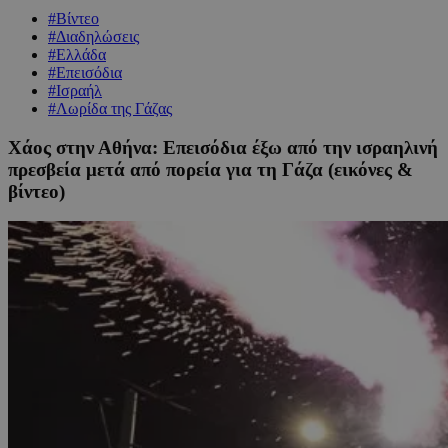
#Βίντεο
#Διαδηλώσεις
#Ελλάδα
#Επεισόδια
#Ισραήλ
#Λωρίδα της Γάζας
Χάος στην Αθήνα: Επεισόδια έξω από την ισραηλινή
πρεσβεία μετά από πορεία για τη Γάζα (εικόνες &
βίντεο)