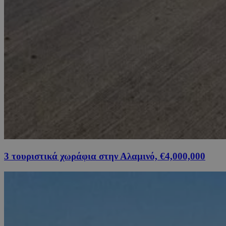
3 τουριστικά χωράφια στην Αλαμινό, €4,000,000