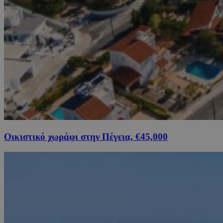
Οικιστικό χωράφι στην Πέγεια, €45,000