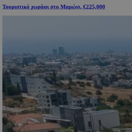
Τουριστικό χωράφι στο Μαρώνι, €225,000