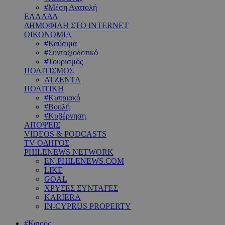
#Μέση Ανατολή
ΕΛΛΑΔΑ
ΔΗΜΟΦΙΛΗ ΣΤΟ INTERNET
ΟΙΚΟΝΟΜΙΑ
#Καύσιμα
#Συνταξιοδοτικό
#Τουρισμός
ΠΟΛΙΤΙΣΜΟΣ
ΑΤΖΕΝΤΑ
ΠΟΛΙΤΙΚΗ
#Κυπριακό
#Βουλή
#Κυβέρνηση
ΑΠΟΨΕΙΣ
VIDEOS & PODCASTS
TV ΟΔΗΓΟΣ
PHILENEWS NETWORK
EN.PHILENEWS.COM
LIKE
GOAL
ΧΡΥΣΕΣ ΣΥΝΤΑΓΕΣ
KARIERA
IN-CYPRUS PROPERTY
#Καιρός