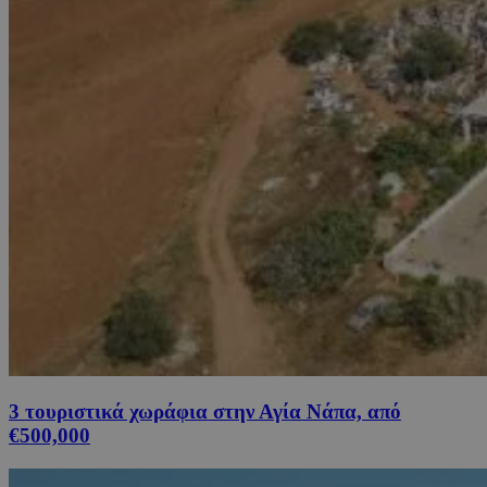
3 τουριστικά χωράφια στην Αγία Νάπα, από
€500,000