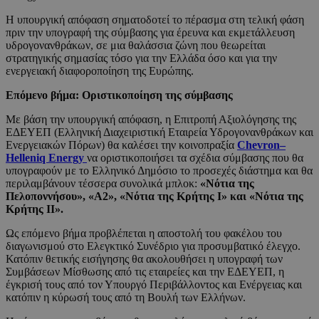
Η υπουργική απόφαση σηματοδοτεί το πέρασμα στη τελική φάση
πριν την υπογραφή της σύμβασης για έρευνα και εκμετάλλευση
υδρογονανθράκων, σε μια θαλάσσια ζώνη που θεωρείται
στρατηγικής σημασίας τόσο για την Ελλάδα όσο και για την
ενεργειακή διαφοροποίηση της Ευρώπης.
Επόμενο βήμα: Οριστικοποίηση της σύμβασης
Με βάση την υπουργική απόφαση, η Επιτροπή Αξιολόγησης της
ΕΔΕΥΕΠ (Ελληνική Διαχειριστική Εταιρεία Υδρογονανθράκων και
Ενεργειακών Πόρων) θα καλέσει την κοινοπραξία
Chevron–
Helleniq Energy
να οριστικοποιήσει τα σχέδια σύμβασης που θα
υπογραφούν με το Ελληνικό Δημόσιο το προσεχές διάστημα και θα
περιλαμβάνουν τέσσερα συνολικά μπλοκ:
«Νότια της
Πελοποννήσου», «Α2», «Νότια της Κρήτης I» και «Νότια της
Κρήτης II».
Ως επόμενο βήμα προβλέπεται η αποστολή του φακέλου του
διαγωνισμού στο Ελεγκτικό Συνέδριο για προσυμβατικό έλεγχο.
Κατόπιν θετικής εισήγησης θα ακολουθήσει η υπογραφή των
Συμβάσεων Μίσθωσης από τις εταιρείες και την ΕΔΕΥΕΠ, η
έγκρισή τους από τον Υπουργό Περιβάλλοντος και Ενέργειας και
κατόπιν η κύρωσή τους από τη Βουλή των Ελλήνων.