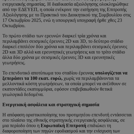
ενεργειακής σημασίας. Η διαδικασία αξιολόγησης ολοκληρώθηκε
από την ΕΔΕΥΕΠ, η οποία ενέκρινε την εισήγηση της Επιτροπής
Αξιολόγησης με το Πρακτικό του Διοικητικού της Συμβουλίου στις
17 Οκτωβρίου 2025, ενώ η υπουργική υπογραφή ήρθε χθες 23
Οκτωβρίου.
Το πρώτο στάδιο των ερευνών διαρκεί τρία χρόνια και
περιλαμβάνει σεισμικές έρευνες 2D και 3D, το δεύτερο στάδιο
διαρκεί επιπλέον δύο χρόνια και περιλαμβάνει σεισμικές έρευνες
2D και 3D αλλά και ερευνητικές γεωτρήσεις και το τρίτο στάδιο
άλλα δύο χρόνια με σεισμικές έρευνες 3D και ερευνητικές
γεωτρήσεις.
Το επενδυτικό αποτύπωμα του σταδίου έρευνας
υπολογίζεται να
ξεπεράσει τα 100 εκατ. ευρώ,
χωρίς να περιλαμβάνονται τα
μελλοντικά κόστη γεωτρήσεων, τα οποία μπορεί να ανέλθουν σε
εκατοντάδες εκατομμύρια, εφόσον επιβεβαιωθούν θετικά
γεωλογικά δεδομένα.
Ενεργειακή ασφάλεια και στρατηγική σημασία
Η απόφαση οριστικοποίησης του προτιμητέου επενδυτή εντάσσεται
στο πλαίσιο της εθνικής στρατηγικής ενεργειακής ασφάλειας, σε
μια περίοδο όπου η
Ευρωπαϊκή Επιτροπή
επιδιώκει τη
διαφοροποίηση των πηγών εφοδιασμού και την ενίσχυση των