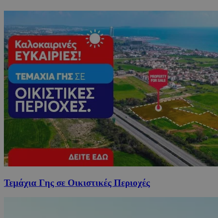
Τεμάχια Γης σε Οικιστικές Περιοχές