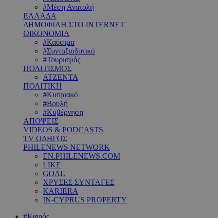
#Μέση Ανατολή
ΕΛΛΑΔΑ
ΔΗΜΟΦΙΛΗ ΣΤΟ INTERNET
ΟΙΚΟΝΟΜΙΑ
#Καύσιμα
#Συνταξιοδοτικό
#Τουρισμός
ΠΟΛΙΤΙΣΜΟΣ
ΑΤΖΕΝΤΑ
ΠΟΛΙΤΙΚΗ
#Κυπριακό
#Βουλή
#Κυβέρνηση
ΑΠΟΨΕΙΣ
VIDEOS & PODCASTS
TV ΟΔΗΓΟΣ
PHILENEWS NETWORK
EN.PHILENEWS.COM
LIKE
GOAL
ΧΡΥΣΕΣ ΣΥΝΤΑΓΕΣ
KARIERA
IN-CYPRUS PROPERTY
#Καιρός