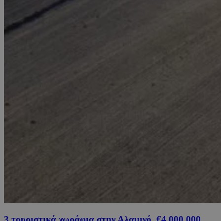
3 τουριστικά χωράφια στην Αλαμινό, €4,000,000