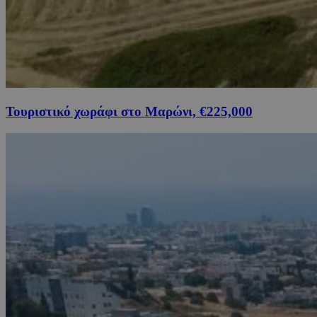
Τουριστικό χωράφι στο Μαρώνι, €225,000