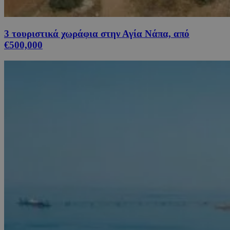
3 τουριστικά χωράφια στην Αγία Νάπα, από
€500,000