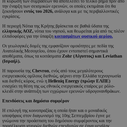
Η κύρωση των συμβάσεων θα αποτελέσει το τελικό βήμα πριν από
την έναρξη των σεισμικών ερευνών, οι οποίες εκτιμάται ότι θα
ξεκινήσουν
εντός του 2026,
ανάλογα και με τις περιβαλλοντικές
εγκρίσεις.
Η περιοχή Νότια της Κρήτης βρίσκεται σε βαθιά ύδατα της
ελληνικής ΑΟΖ,
νότια του νησιού, και θεωρείται μία από τις πλέον
ελπιδοφόρες για την ύπαρξη
κοιτασμάτων φυσικού αερίου.
Οι γεωλογικές δομές της εμφανίζουν ομοιότητες με πεδία της
Ανατολικής Μεσογείου, όπου έχουν εντοπιστεί σημαντικά
αποθέματα, όπως τα κοιτάσματα
Zohr (Αίγυπτος) και Leviathan
(Ισραήλ).
Η παρουσία της
Chevron
, ενός από τους μεγαλύτερους
ενεργειακούς ομίλους διεθνώς, φέρνει στην Ελλάδα τεχνογνωσία
και διεθνές κύρος, ενώ η
Helleniq Energy (πρώην ΕΛΠΕ)
ενισχύει τη θέση της ως εθνικός ενεργειακός εταίρος με ρόλο-
κλειδί στην ανάπτυξη των εγχώριων ερευνών υδρογονανθράκων.
Επενδύσεις και δημόσιο συμφέρον
Η επιλογή της κοινοπραξίας η οποία ήταν και ο μοναδικός
υποψήφιος στον διαγωνισμό της 10ης Σεπτεμβρίου έγινε με
γνώμονα την προάσπιση του δημόσιου συμφέροντος και την
προσέλκυση ισχυρών διεθνών επενδυτών σε έργα μεγάλης