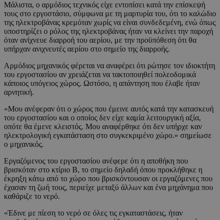
Μάλιστα, ο αρμόδιος τεχνικός είχε εντοπίσει κατά την επίσκεψή
τους στο εργοστάσιο, σύμφωνα με τη μαρτυρία του, ότι το καλώδιο
της ηλεκτροβάνας κρεμόταν χωρίς να είναι συνδεδεμένη, ενώ όπως
υποστηρίζει ο ρόλος της ηλεκτροβάνας ήταν να κλείνει την παροχή
όταν ανίχνευε διαρροή του αερίου, με την προϋπόθεση ότι θα
υπήρχαν ανιχνευτές αερίου στο σημείο της διαρροής.
Αρμόδιος μηχανικός φέρεται να αναφέρει ότι ρώτησε τον ιδιοκτήτη
του εργοστασίου αν χρειάζεται να τακτοποιηθεί πολεοδομικά
κάποιος υπόγειος χώρος. Ωστόσο, η απάντηση που έλαβε ήταν
αρνητική.
«Μου ανέφεραν ότι ο χώρος που έμεινε αυτός κατά την κατασκευή
του εργοστασίου και ο οποίος δεν είχε καμία λειτουργική αξία,
οπότε θα έμενε κλειστός. Μου αναφέρθηκε ότι δεν υπήρχε καν
ηλεκτρολογική εγκατάσταση στο συγκεκριμένο χώρο.» σημείωσε
ο μηχανικός.
Εργαζόμενος του εργοστασίου ανέφερε ότι η αποθήκη που
βρισκόταν στο κτίριο Β, το σημείο δηλαδή όπου προκλήθηκε η
έκρηξη κάτω από το χώρο που βρισκόντουσαν οι εργαζόμενες που
έχασαν τη ζωή τους, περιείχε μεταξύ άλλων και ένα μηχάνημα που
καθάριζε το νερό.
«Έδινε με πίεση το νερό σε όλες τις εγκαταστάσεις, ήταν