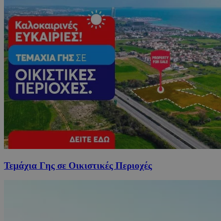
Τεμάχια Γης σε Οικιστικές Περιοχές