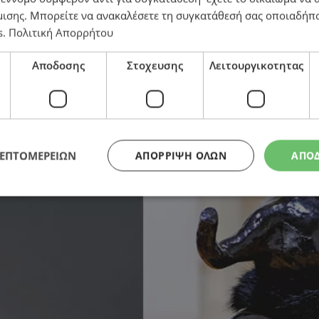
μισης
. Μπορείτε να ανακαλέσετε τη συγκατάθεσή σας οποιαδήπο
s
.
Πολιτική Απορρήτου
ίνα Σουκιούρογλου και τον Μιχάλη Χαραλάμ
Αποδοσης
Στοχευσης
Λειτουργικοτητας
ΛΕΠΤΟΜΕΡΕΙΩΝ
ΑΠΌΡΡΙΨΗ ΌΛΩΝ
ΑΠΟ