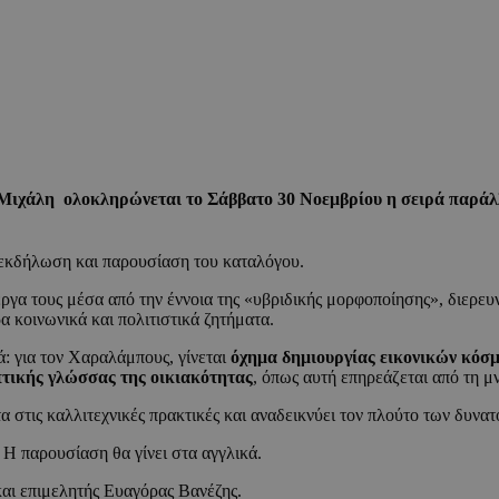
και Μιχάλη ολοκληρώνεται το Σάββατο 30 Νοεμβρίου η σειρά παρ
 εκδήλωση και παρουσίαση του καταλόγου.
ργα τους μέσα από την έννοια της «υβριδικής μορφοποίησης», διερευν
 κοινωνικά και πολιτιστικά ζητήματα.
ά: για τον Χαραλάμπους, γίνεται
όχημα δημιουργίας εικονικών κόσ
πτικής γλώσσας της οικιακότητας
, όπως αυτή επηρεάζεται από τη μ
α στις καλλιτεχνικές πρακτικές και αναδεικνύει τον πλούτο των δυνατ
 Η παρουσίαση θα γίνει στα αγγλικά.
και επιμελητής Ευαγόρας Βανέζης.