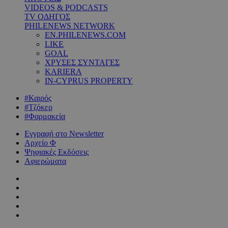
VIDEOS & PODCASTS
TV ΟΔΗΓΟΣ
PHILENEWS NETWORK
EN.PHILENEWS.COM
LIKE
GOAL
ΧΡΥΣΕΣ ΣΥΝΤΑΓΕΣ
KARIERA
IN-CYPRUS PROPERTY
#Καιρός
#Τζόκερ
#Φαρμακεία
Εγγραφή στο Newsletter
Αρχείο Φ
Ψηφιακές Εκδόσεις
Αφιερώματα