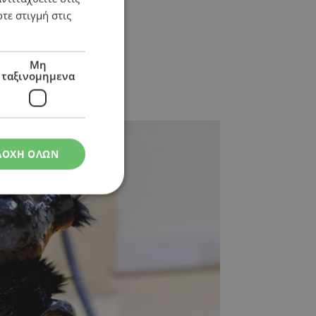
τε στιγμή στις
πους
Μη
ταξινομημενα
ΔΟΧΗ ΟΛΩΝ