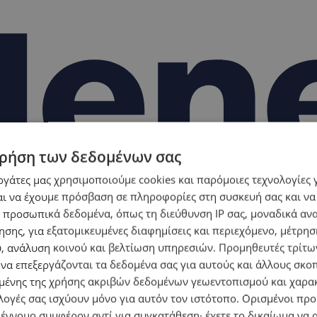
ρήση των δεδομένων σας
εργάτες μας χρησιμοποιούμε cookies και παρόμοιες τεχνολογίες 
ι να έχουμε πρόσβαση σε πληροφορίες στη συσκευή σας και να
 προσωπικά δεδομένα, όπως τη διεύθυνση IP σας, μοναδικά αν
σης, για εξατομικευμένες διαφημίσεις και περιεχόμενο, μέτρη
υ, ανάλυση κοινού και βελτίωση υπηρεσιών.
Προμηθευτές τρίτων
 να επεξεργάζονται τα δεδομένα σας για αυτούς και άλλους σκο
ένης της χρήσης ακριβών δεδομένων γεωεντοπισμού και χαρα
λογές σας ισχύουν μόνο για αυτόν τον ιστότοπο. Ορισμένοι πρ
 έννομο συμφέρον αντί για συγκατάθεση· έχετε το δικαίωμα να α