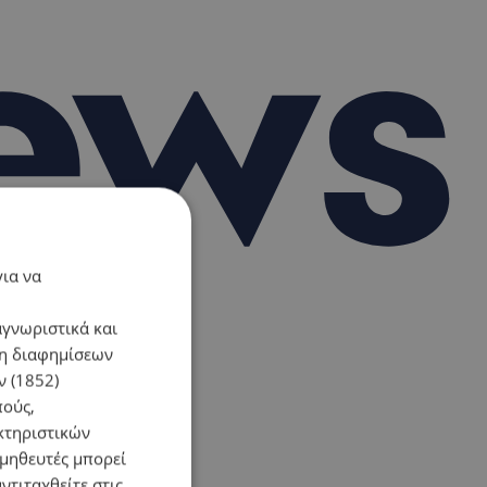
για να
αγνωριστικά και
ση διαφημίσεων
 (1852)
πούς,
κτηριστικών
ομηθευτές μπορεί
ντιταχθείτε στις