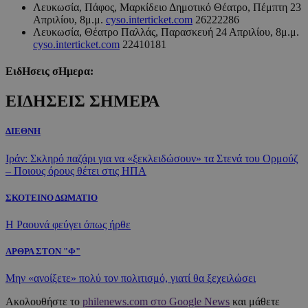
Λευκωσία, Πάφος, Μαρκίδειο Δημοτικό Θέατρο, Πέμπτη 23
Απριλίου, 8μ.μ.
cyso.interticket.com
26222286
Λευκωσία, Θέατρο Παλλάς, Παρασκευή 24 Απριλίου, 8μ.μ.
cyso.interticket.com
22410181
ΕιδΗσεις σΗμερα:
ΕΙΔΗΣΕΙΣ ΣΗΜΕΡΑ
ΔΙΕΘΝΗ
Ιράν: Σκληρό παζάρι για να «ξεκλειδώσουν» τα Στενά του Ορμούζ
– Ποιους όρους θέτει στις ΗΠΑ
ΣΚΟΤΕΙΝΟ ΔΩΜΑΤΙΟ
Η Ραουνά φεύγει όπως ήρθε
ΑΡΘΡΑ ΣΤΟΝ "Φ"
Μην «ανοίξετε» πολύ τον πολιτισμό, γιατί θα ξεχειλώσει
Ακολουθήστε το
philenews.com στο Google News
και μάθετε