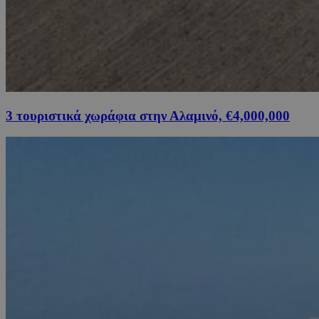
3 τουριστικά χωράφια στην Αλαμινό, €4,000,000