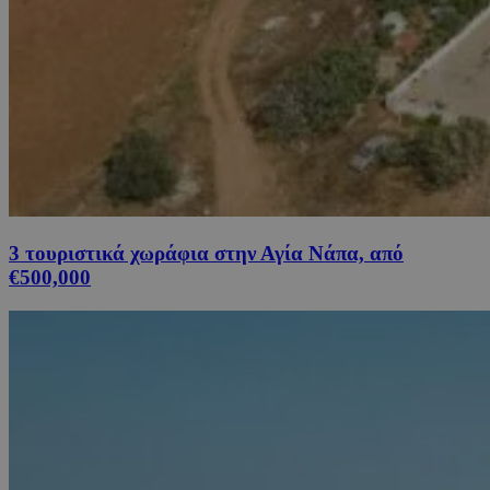
3 τουριστικά χωράφια στην Αγία Νάπα, από
€500,000