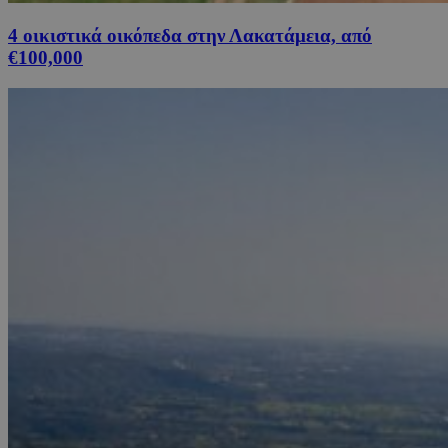
4 οικιστικά οικόπεδα στην Λακατάμεια, από
€100,000