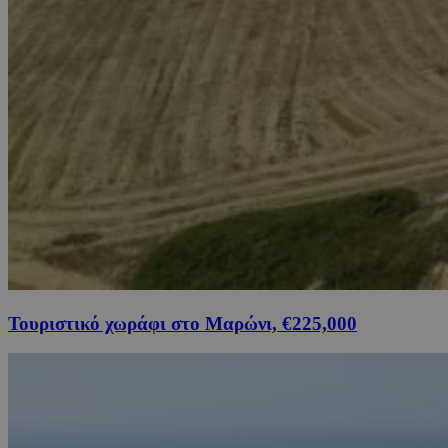
Τουριστικό χωράφι στο Μαρώνι, €225,000