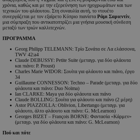
χρόνια, καθώς και με την εξερεύνηση των ηχοχρωμάτων και των
τεχνικών του φλάουτου. Στη συναυλία αυτή, το ντουέτο
συνεργάζεται με τον εξαίρετο Κύπριο πιανίστα
Ράμι Σαριεντίν
,
μια σύμπραξη που αντικατοπτρίζει μια γνήσια μουσική σύνδεση
μεταξύ των τριών καλλιτεχνών.
ΠΡΟΓΡΑΜΜΑ
Georg Philipp TELEMANN: Tρίο Σονάτα σε Λα ελάσσονα,
TWV 42:a4
Claude DEBUSSY: Petite Suite (μεταγρ. για δύο φλάουτα
και πιάνο: P. Proust)
Charles Marie WIDOR: Σουίτα για φλάουτο και πιάνο, έργο
34
Guillaume CONNESSON: Techno – Parade (μεταγρ. για δύο
φλάουτα και πιάνο: Duo Noïma)
Ian CLARKE: Maya για δύο φλάουτα και πιάνο
Claude BOLLING: Σουίτα για φλάουτο και πιάνο (2 μέρη)
Astor PIAZZOLLA: Oblivion, Libertango (μεταγρ. για
φλάουτο, άλτο φλάουτο και πιάνο: G. McLearnon)
Georges BIZET – François BORNE: Φαντασία «Κάρμεν»
(μεταγρ. για δύο φλάουτα και πιάνο: G. McLearnon)
Πού και πότε