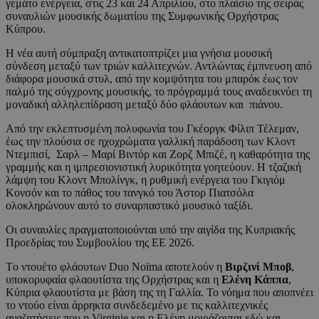
γεμάτο ενέργεια, στις 23 και 24 Απριλίου, στο πλαίσιο της σειράς
συναυλιών μουσικής δωματίου της Συμφωνικής Ορχήστρας
Κύπρου.
Η νέα αυτή σύμπραξη αντικατοπτρίζει μια γνήσια μουσική
σύνδεση μεταξύ των τριών καλλιτεχνών. Αντλώντας έμπνευση από
διάφορα μουσικά στυλ, από την κομψότητα του μπαρόκ έως τον
παλμό της σύγχρονης μουσικής, το πρόγραμμά τους αναδεικνύει τη
μοναδική αλληλεπίδραση μεταξύ δύο φλάουτων και πιάνου.
Από την εκλεπτυσμένη πολυφωνία του Γκέοργκ Φίλιπ Τέλεμαν,
έως την πλούσια σε ηχοχρώματα γαλλική παράδοση των Κλοντ
Ντεμπισί, Σαρλ – Μαρί Βιντόρ και Ζορζ Μπιζέ, η καθαρότητα της
γραμμής και η ιμπρεσιονιστική λυρικότητα γοητεύουν. Η τζαζική
λάμψη του Κλοντ Μπολίνγκ, η ρυθμική ενέργεια του Γκιγιόμ
Κονσόν και το πάθος του τανγκό του Άστορ Πιατσόλα
ολοκληρώνουν αυτό το συναρπαστικό μουσικό ταξίδι.
Οι συναυλίες πραγματοποιούνται υπό την αιγίδα της Κυπριακής
Προεδρίας του Συμβουλίου της ΕΕ 2026.
Tο ντουέτο φλάουτων Duo Noïma αποτελούν η
Βιρζινί Μποβ
,
υποκορυφαία φλαουτίστα της Ορχήστρας και η
Ελένη Κάππα
,
Κύπρια φλαουτίστα με βάση της τη Γαλλία. Το νόημα που αποπνέει
το ντούο είναι άρρηκτα συνδεδεμένο με τις καλλιτεχνικές
αναζητήσεις που η Virginie και η Ελένη μοιράζονται εδώ και