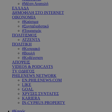
#Μέση Ανατολή
ΕΛΛΑΔΑ
ΔΗΜΟΦΙΛΗ ΣΤΟ INTERNET
ΟΙΚΟΝΟΜΙΑ
#Καύσιμα
#Συνταξιοδοτικό
#Τουρισμός
ΠΟΛΙΤΙΣΜΟΣ
ΑΤΖΕΝΤΑ
ΠΟΛΙΤΙΚΗ
#Κυπριακό
#Βουλή
#Κυβέρνηση
ΑΠΟΨΕΙΣ
VIDEOS & PODCASTS
TV ΟΔΗΓΟΣ
PHILENEWS NETWORK
EN.PHILENEWS.COM
LIKE
GOAL
ΧΡΥΣΕΣ ΣΥΝΤΑΓΕΣ
KARIERA
IN-CYPRUS PROPERTY
#Καιρός