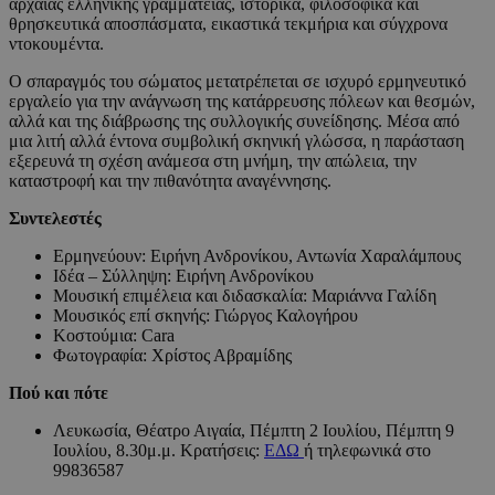
αρχαίας ελληνικής γραμματείας, ιστορικά, φιλοσοφικά και
θρησκευτικά αποσπάσματα, εικαστικά τεκμήρια και σύγχρονα
ντοκουμέντα.
Ο σπαραγμός του σώματος μετατρέπεται σε ισχυρό ερμηνευτικό
εργαλείο για την ανάγνωση της κατάρρευσης πόλεων και θεσμών,
αλλά και της διάβρωσης της συλλογικής συνείδησης. Μέσα από
μια λιτή αλλά έντονα συμβολική σκηνική γλώσσα, η παράσταση
εξερευνά τη σχέση ανάμεσα στη μνήμη, την απώλεια, την
καταστροφή και την πιθανότητα αναγέννησης.
Συντελεστές
Ερμηνεύουν: Ειρήνη Ανδρονίκου, Αντωνία Χαραλάμπους
Ιδέα – Σύλληψη: Ειρήνη Ανδρονίκου
Μουσική επιμέλεια και διδασκαλία: Μαριάννα Γαλίδη
Μουσικός επί σκηνής: Γιώργος Καλογήρου
Κοστούμια: Cara
Φωτογραφία: Χρίστος Αβραμίδης
Πού και πότε
Λευκωσία, Θέατρο Αιγαία, Πέμπτη 2 Ιουλίου, Πέμπτη 9
Ιουλίου, 8.30μ.μ. Κρατήσεις:
ΕΔΩ
ή τηλεφωνικά στο
99836587