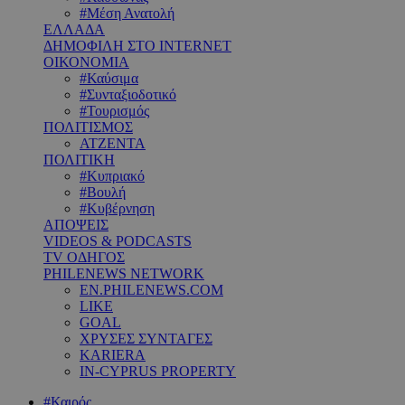
#Μέση Ανατολή
ΕΛΛΑΔΑ
ΔΗΜΟΦΙΛΗ ΣΤΟ INTERNET
ΟΙΚΟΝΟΜΙΑ
#Καύσιμα
#Συνταξιοδοτικό
#Τουρισμός
ΠΟΛΙΤΙΣΜΟΣ
ΑΤΖΕΝΤΑ
ΠΟΛΙΤΙΚΗ
#Κυπριακό
#Βουλή
#Κυβέρνηση
ΑΠΟΨΕΙΣ
VIDEOS & PODCASTS
TV ΟΔΗΓΟΣ
PHILENEWS NETWORK
EN.PHILENEWS.COM
LIKE
GOAL
ΧΡΥΣΕΣ ΣΥΝΤΑΓΕΣ
KARIERA
IN-CYPRUS PROPERTY
#Καιρός