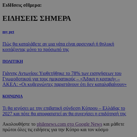
ΕιδΗσεις σΗμερα:
ΕΙΔΗΣΕΙΣ ΣΗΜΕΡΑ
my pet
Πώς θα καταλάβετε αν μια γάτα είναι αρσενική ή θηλυκή
κοιτάζοντας μόνο το πρόσωπό της
ΠΟΛΙΤΙΚΗ
Γιάννης Αντωνίου: Υιοθετήθηκε το 78% των εισηγήσεων του
Γνωμοδοτικού για τους ημικρατικούς – «Άδικη η κριτική» –
ΑΚΕΛ: «Οι κυβερνώντες παριστάνουν ότι δεν καταλαβαίνουν»
ΚΟΙΝΩΝΙΑ
Τι θα ισχύσει με την επιβατική σύνδεση Κύπρου – Ελλάδας το
2027 και πότε θα αποφασιστεί αν θα συνεχίσει η επιδότησή της
Ακολουθήστε το
philenews.com στο Google News
και μάθετε
πρώτοι όλες τις ειδήσεις για την Κύπρο και τον κόσμο