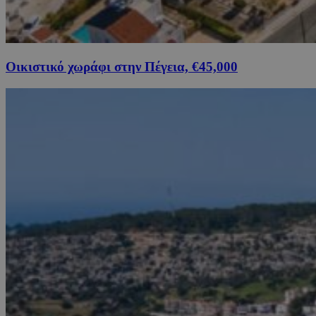
Οικιστικό χωράφι στην Πέγεια, €45,000