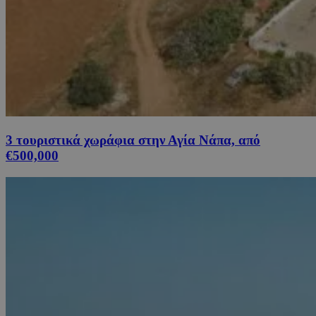
3 τουριστικά χωράφια στην Αγία Νάπα, από
€500,000