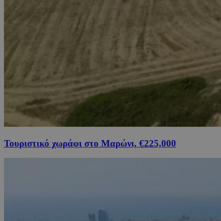
Τουριστικό χωράφι στο Μαρώνι, €225,000