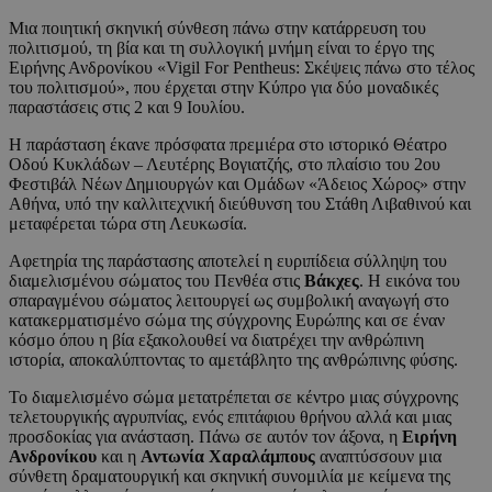
Μια ποιητική σκηνική σύνθεση πάνω στην κατάρρευση του
πολιτισμού, τη βία και τη συλλογική μνήμη είναι το έργο της
Ειρήνης Ανδρονίκου «Vigil For Pentheus: Σκέψεις πάνω στο τέλος
του πολιτισμού», που έρχεται στην Κύπρο για δύο μοναδικές
παραστάσεις στις 2 και 9 Ιουλίου.
Η παράσταση έκανε πρόσφατα πρεμιέρα στο ιστορικό Θέατρο
Οδού Κυκλάδων – Λευτέρης Βογιατζής, στο πλαίσιο του 2ου
Φεστιβάλ Νέων Δημιουργών και Ομάδων «Άδειος Χώρος» στην
Αθήνα, υπό την καλλιτεχνική διεύθυνση του Στάθη Λιβαθινού και
μεταφέρεται τώρα στη Λευκωσία.
Αφετηρία της παράστασης αποτελεί η ευριπίδεια σύλληψη του
διαμελισμένου σώματος του Πενθέα στις
Βάκχες
. Η εικόνα του
σπαραγμένου σώματος λειτουργεί ως συμβολική αναγωγή στο
κατακερματισμένο σώμα της σύγχρονης Ευρώπης και σε έναν
κόσμο όπου η βία εξακολουθεί να διατρέχει την ανθρώπινη
ιστορία, αποκαλύπτοντας το αμετάβλητο της ανθρώπινης φύσης.
Το διαμελισμένο σώμα μετατρέπεται σε κέντρο μιας σύγχρονης
τελετουργικής αγρυπνίας, ενός επιτάφιου θρήνου αλλά και μιας
προσδοκίας για ανάσταση. Πάνω σε αυτόν τον άξονα, η
Ειρήνη
Ανδρονίκου
και η
Αντωνία Χαραλάμπους
αναπτύσσουν μια
σύνθετη δραματουργική και σκηνική συνομιλία με κείμενα της