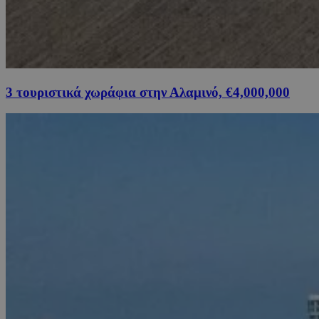
3 τουριστικά χωράφια στην Αλαμινό, €4,000,000