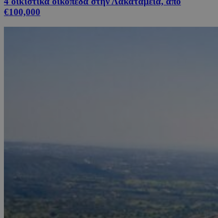
4 οικιστικά οικόπεδα στην Λακατάμεια, από
€100,000