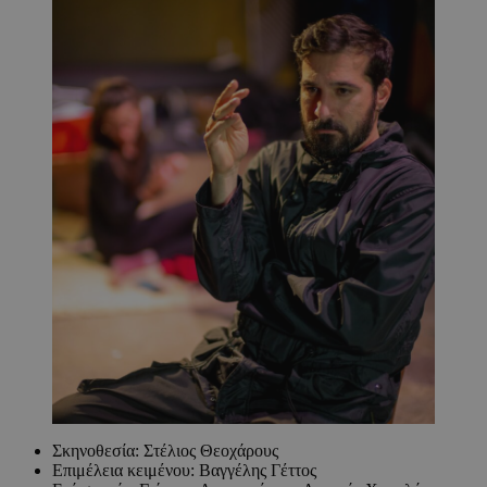
Σκηνοθεσία: Στέλιος Θεοχάρους
Επιμέλεια κειμένου: Βαγγέλης Γέττος