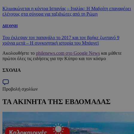
Κλιμακώνεται η κόντρα Ισπανίας – Ιταλίας: Η Μαδρίτη επαναφέρει
ελέγχους στα σύνορα για ταξιδιώτες από τη Ρώμη
ΔΙΕΘΝΗ
Του έκλεψαν τον παπαγάλο το 2017 και τον βρήκε ζωντανό 9
χρόνια μετά – Η συγκινητική ιστορία του Μπάρνεϊ
Ακολουθήστε το
philenews.com στο Google News
και μάθετε
πρώτοι όλες τις ειδήσεις για την Κύπρο και τον κόσμο
ΣΧΟΛΙΑ
Προβολή σχολίων
ΤΑ ΑΚΙΝΗΤΑ ΤΗΣ ΕΒΔΟΜΑΔΑΣ