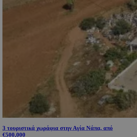
3 τουριστικά χωράφια στην Αγία Νάπα, από
€500,000