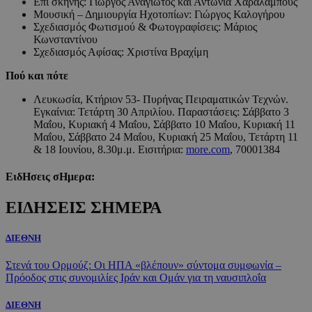
Επί σκηνής: Γιώργος Αναγιωτός και Αντωνία Χαραλάμπους
Μουσική – Δημιουργία Ηχοτοπίων: Γιώργος Καλογήρου
Σχεδιασμός Φωτισμού & Φωτογραφίσεις: Μάριος
Κωνσταντίνου
Σχεδιασμός Αφίσας: Χριστίνα Βραχίμη
Πού και πότε
Λευκωσία, Κτήριον 53- Πυρήνας Πειραματικών Τεχνών.
Εγκαίνια: Τετάρτη 30 Απριλίου. Παραστάσεις: Σάββατο 3
Μαΐου, Κυριακή 4 Μαΐου, Σάββατο 10 Μαΐου, Κυριακή 11
Μαΐου, Σάββατο 24 Μαΐου, Κυριακή 25 Μαΐου, Τετάρτη 11
& 18 Ιουνίου, 8.30μ.μ. Εισιτήρια:
more.com
, 70001384
ΕιδΗσεις σΗμερα:
ΕΙΔΗΣΕΙΣ ΣΗΜΕΡΑ
ΔΙΕΘΝΗ
Στενά του Ορμούζ: Οι ΗΠΑ «βλέπουν» σύντομα συμφωνία –
Πρόοδος στις συνομιλίες Ιράν και Ομάν για τη ναυσιπλοΐα
ΔΙΕΘΝΗ