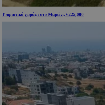
Τουριστικό χωράφι στο Μαρώνι, €225,000