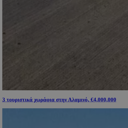
3 τουριστικά χωράφια στην Αλαμινό, €4,000,000