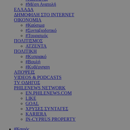
#Μέση Ανατολή
ΕΛΛΑΔΑ
ΔΗΜΟΦΙΛΗ ΣΤΟ INTERNET
ΟΙΚΟΝΟΜΙΑ
#Καύσιμα
#Συνταξιοδοτικό
#Τουρισμός
ΠΟΛΙΤΙΣΜΟΣ
ΑΤΖΕΝΤΑ
ΠΟΛΙΤΙΚΗ
#Κυπριακό
#Βουλή
#Κυβέρνηση
ΑΠΟΨΕΙΣ
VIDEOS & PODCASTS
TV ΟΔΗΓΟΣ
PHILENEWS NETWORK
EN.PHILENEWS.COM
LIKE
GOAL
ΧΡΥΣΕΣ ΣΥΝΤΑΓΕΣ
KARIERA
IN-CYPRUS PROPERTY
#Καιρός