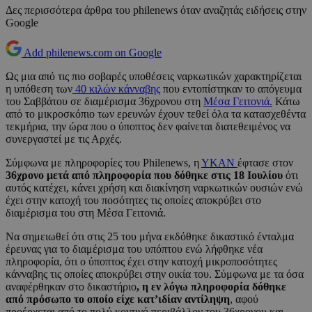
Δες περισσότερα άρθρα του philenews όταν αναζητάς ειδήσεις στην
Google
Add philenews.com on Google
Ως μια από τις πιο σοβαρές υποθέσεις ναρκωτικών χαρακτηρίζεται
η υπόθεση των
40 κιλών κάνναβης
που εντοπίστηκαν το απόγευμα
του Σαββάτου σε διαμέρισμα 36χρονου στη
Μέσα Γειτονιά.
Κάτω
από το μικροσκόπιο των ερευνών έχουν τεθεί όλα τα κατασχεθέντα
τεκμήρια, την ώρα που ο ύποπτος δεν φαίνεται διατεθειμένος να
συνεργαστεί με τις Αρχές.
Σύμφωνα με πληροφορίες του Philenews, η
ΥΚΑΝ
έφτασε στον
36χρονο μετά από πληροφορία που δόθηκε στις 18 Ιουλίου
ότι
αυτός κατέχει, κάνει χρήση και διακίνηση ναρκωτικών ουσιών ενώ
έχει στην κατοχή του ποσότητες τις οποίες αποκρύβει στο
διαμέρισμα του στη Μέσα Γειτονιά.
Να σημειωθεί ότι στις 25 του μήνα εκδόθηκε δικαστικό ένταλμα
έρευνας για το διαμέρισμα του υπόπτου ενώ λήφθηκε νέα
πληροφορία, ότι ο ύποπτος έχει στην κατοχή μικροποσότητες
κάνναβης τις οποίες αποκρύβει στην οικία του. Σύμφωνα με τα όσα
αναφέρθηκαν στο δικαστήριο
, η εν λόγω πληροφορία δόθηκε
από πρόσωπο το οποίο είχε κατ’ιδίαν αντίληψη
, αφού
προέρχεται από το πολύ κοντινό περιβάλλον του 36χρονου και