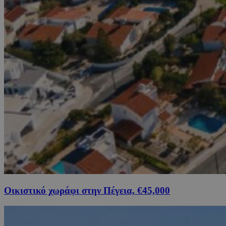
Οικιστικό χωράφι στην Πέγεια, €45,000