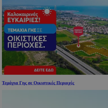
Τεμάχια Γης σε Οικιστικές Περιοχές