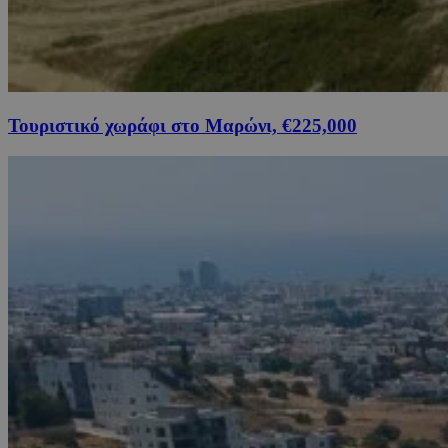
Τουριστικό χωράφι στο Μαρώνι, €225,000