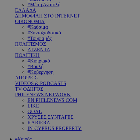
#Μέση Ανατολή
ΕΛΛΑΔΑ
ΔΗΜΟΦΙΛΗ ΣΤΟ INTERNET
ΟΙΚΟΝΟΜΙΑ
#Καύσιμα
#Συνταξιοδοτικό
#Τουρισμός
ΠΟΛΙΤΙΣΜΟΣ
ΑΤΖΕΝΤΑ
ΠΟΛΙΤΙΚΗ
#Κυπριακό
#Βουλή
#Κυβέρνηση
ΑΠΟΨΕΙΣ
VIDEOS & PODCASTS
TV ΟΔΗΓΟΣ
PHILENEWS NETWORK
EN.PHILENEWS.COM
LIKE
GOAL
ΧΡΥΣΕΣ ΣΥΝΤΑΓΕΣ
KARIERA
IN-CYPRUS PROPERTY
#Καιρός