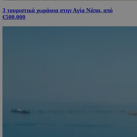
3 τουριστικά χωράφια στην Αγία Νάπα, από
€500,000