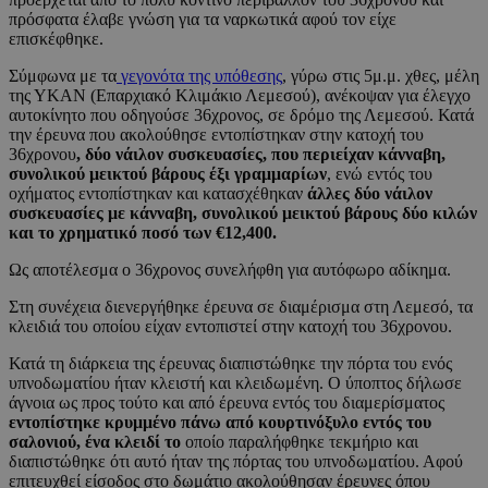
πρόσφατα έλαβε γνώση για τα ναρκωτικά αφού τον είχε
επισκέφθηκε.
Σύμφωνα με τα
γεγονότα της υπόθεσης
, γύρω στις 5μ.μ. χθες, μέλη
της ΥΚΑΝ (Επαρχιακό Κλιμάκιο Λεμεσού), ανέκοψαν για έλεγχο
αυτοκίνητο που οδηγούσε 36χρονος, σε δρόμο της Λεμεσού. Κατά
την έρευνα που ακολούθησε εντοπίστηκαν στην κατοχή του
36χρονου
, δύο νάιλον συσκευασίες, που περιείχαν κάνναβη,
συνολικού μεικτού βάρους έξι γραμμαρίων
, ενώ εντός του
οχήματος εντοπίστηκαν και κατασχέθηκαν
άλλες δύο νάιλον
συσκευασίες με κάνναβη, συνολικού μεικτού βάρους δύο κιλών
και το χρηματικό ποσό των €12,400.
Ως αποτέλεσμα ο 36χρονος συνελήφθη για αυτόφωρο αδίκημα.
Στη συνέχεια διενεργήθηκε έρευνα σε διαμέρισμα στη Λεμεσό, τα
κλειδιά του οποίου είχαν εντοπιστεί στην κατοχή του 36χρονου.
Κατά τη διάρκεια της έρευνας διαπιστώθηκε την πόρτα του ενός
υπνοδωματίου ήταν κλειστή και κλειδωμένη. Ο ύποπτος δήλωσε
άγνοια ως προς τούτο και από έρευνα εντός του διαμερίσματος
εντοπίστηκε κρυμμένο πάνω από κουρτινόξυλο εντός του
σαλονιού, ένα κλειδί το
οποίο παραλήφθηκε τεκμήριο και
διαπιστώθηκε ότι αυτό ήταν της πόρτας του υπνοδωματίου. Αφού
επιτευχθεί είσοδος στο δωμάτιο ακολούθησαν έρευνες όπου