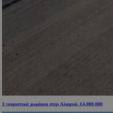
3 τουριστικά χωράφια στην Αλαμινό, €4,000,000