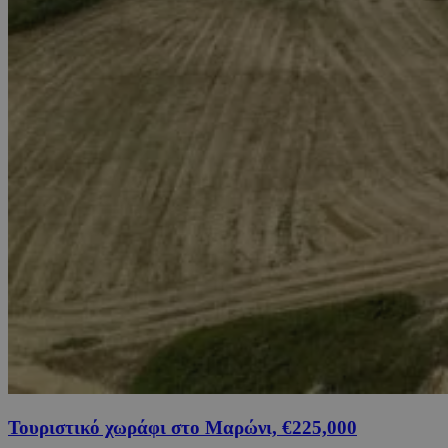
Τουριστικό χωράφι στο Μαρώνι, €225,000