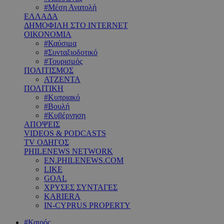
#Μέση Ανατολή
ΕΛΛΑΔΑ
ΔΗΜΟΦΙΛΗ ΣΤΟ INTERNET
ΟΙΚΟΝΟΜΙΑ
#Καύσιμα
#Συνταξιοδοτικό
#Τουρισμός
ΠΟΛΙΤΙΣΜΟΣ
ΑΤΖΕΝΤΑ
ΠΟΛΙΤΙΚΗ
#Κυπριακό
#Βουλή
#Κυβέρνηση
ΑΠΟΨΕΙΣ
VIDEOS & PODCASTS
TV ΟΔΗΓΟΣ
PHILENEWS NETWORK
EN.PHILENEWS.COM
LIKE
GOAL
ΧΡΥΣΕΣ ΣΥΝΤΑΓΕΣ
KARIERA
IN-CYPRUS PROPERTY
#Καιρός