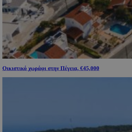
Οικιστικό χωράφι στην Πέγεια, €45,000