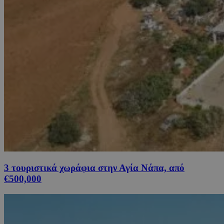
3 τουριστικά χωράφια στην Αγία Νάπα, από
€500,000